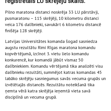
reģistrētais LU skrējēju skaits.
Pilno maratona distanci noskrēja 33 LU pārstāvji,
pusmaratonu – 115 skrējēji, 10 kilometru distanci
veica 176 dalībnieki, savukārt 6 kilometru distancē
finišēja 128 skrējēji.
Latvijas Universitātes komanda šogad sasniedza
augstu rezultātu Rimi Rīgas maratona komandu
kopvērtējumā, izcīnot 3. vietu lielo komandu
konkurencē, kur komandā jābūt vismaz 50
dalībniekiem. Komandu vērtējumā tika analizēti visu
dalībnieku rezultāti, summējot katras komandas 45
labāko skrējēju sasniegumus savās vecuma grupās un
izvēlētajās distancēs. Rezultātu noteikšanā tika
ņemta vērā katra skrējēja ieņemtā vieta savā
disciplīnā un vecuma grupā.