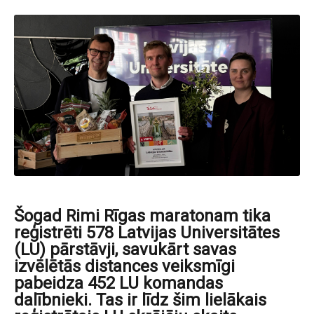
Šogad Rimi Rīgas maratonam tika
reģistrēti 578 Latvijas Universitātes
(LU) pārstāvji, savukārt savas
izvēlētās distances veiksmīgi
pabeidza 452 LU komandas
dalībnieki. Tas ir līdz šim lielākais