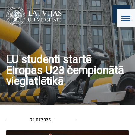
LU studenti startē
Eiropas U23 čempionātā
vieglatlētikā
21.07.2025.