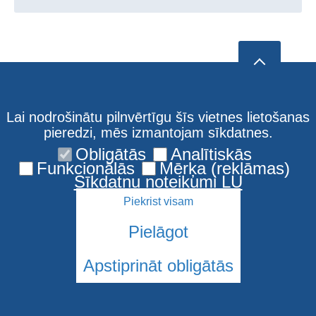
Lai nodrošinātu pilnvērtīgu šīs vietnes lietošanas
pieredzi, mēs izmantojam sīkdatnes.
Obligātās
Analītiskās
Funkcionālās
Mērķa (reklāmas)
Sīkdatņu noteikumi LU
Piekrist visam
Pielāgot
Apstiprināt obligātās
© 2026 Latvijas Universitāte. Visas tiesības aizsargātas
Sīkdatnes