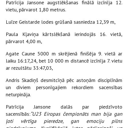
Patrīcija Jansone augstlēkšanas finālā izcīnīja 12.
vietu, pārvarot 1,80 metrus.
Luīze Geistarde lodes grūšanā sasniedza 12,39 m,
Paula Kļaviņa kārtslēkšanā ierindojās 16. vietā,
pārvarot 4,00 m,
Agate Caune 5000 m skrējienā finišēja 9. vietā ar
laiku 16:17,24, bet 10 000 m distancē izcīnīja 7. vietu
ar rezultātu 33:47,03,
Andris Skadiņš desmitcīņā pēc astoņām disciplīnām
un diviem personīgajiem rekordiem sacensības
neturpināja.
Patrīcija Jansone dalās par piedzīvoto
sacensībās:
“U23 Eiropas čempionāts man bija gan
ļoti vērtīga pieredze, gan emociju pilns