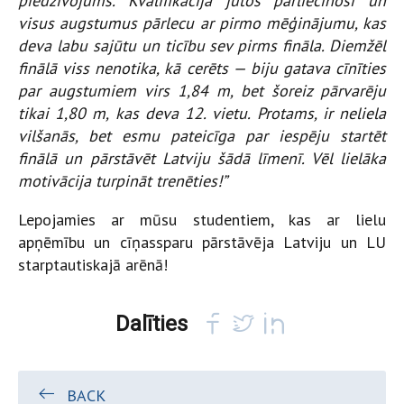
piedzīvojums. Kvalifikācijā jutos pārliecinoši un
visus augstumus pārlecu ar pirmo mēģinājumu, kas
deva labu sajūtu un ticību sev pirms fināla. Diemžēl
finālā viss nenotika, kā cerēts — biju gatava cīnīties
par augstumiem virs 1,84 m, bet šoreiz pārvarēju
tikai 1,80 m, kas deva 12. vietu. Protams, ir neliela
vilšanās, bet esmu pateicīga par iespēju startēt
finālā un pārstāvēt Latviju šādā līmenī. Vēl lielāka
motivācija turpināt trenēties!”
Lepojamies ar mūsu studentiem, kas ar lielu
apņēmību un cīņassparu pārstāvēja Latviju un LU
starptautiskajā arēnā!
Dalīties
BACK