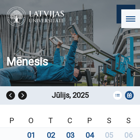
Mēnesis
Jūlijs, 2025
P
O
T
C
P
S
S
01
02
03
04
05
06