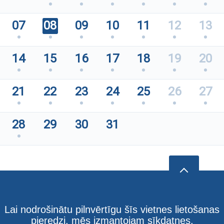
07
08
09
10
11
12
13
14
15
16
17
18
19
20
21
22
23
24
25
26
27
28
29
30
31
Lai nodrošinātu pilnvērtīgu šīs vietnes lietošanas
pieredzi, mēs izmantojam sīkdatnes.