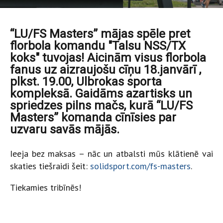
“LU/FS Masters” mājas spēle pret
florbola komandu "Talsu NSS/TX
koks" tuvojas! Aicinām visus florbola
fanus uz aizraujošu cīņu 18.janvārī ,
plkst. 19.00, Ulbrokas sporta
kompleksā. Gaidāms azartisks un
spriedzes pilns mačs, kurā “LU/FS
Masters” komanda cīnīsies par
uzvaru savās mājās.
Ieeja bez maksas – nāc un atbalsti mūs klātienē vai
skaties tiešraidi šeit:
solidsport.com/fs-masters
.
Tiekamies tribīnēs!