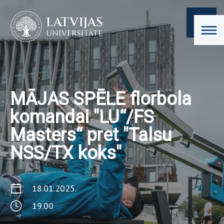
MĀJAS SPĒLE florbola
komandai "LU“/FS
Masters“ pret "Talsu
NSS/TX koks"
18.01.2025.
19.00