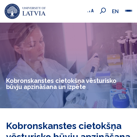
EN
Kobronskanstes cietokšņa vēsturisko
būvju apzināšana un izpēte
Kobronskanstes cietokšņa
vēsturisko būvju apzināšana