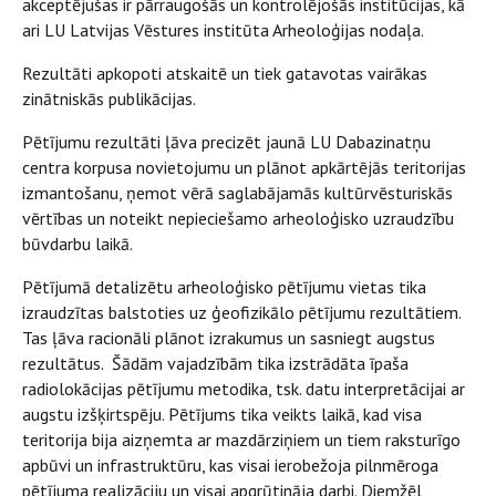
akceptējušas ir pārraugošās un kontrolējošās institūcijas, kā
ari LU Latvijas Vēstures institūta Arheoloģijas nodaļa.
Rezultāti apkopoti atskaitē un tiek gatavotas vairākas
zinātniskās publikācijas.
Pētījumu rezultāti ļāva precizēt jaunā LU Dabazinatņu
centra korpusa novietojumu un plānot apkārtējās teritorijas
izmantošanu, ņemot vērā saglabājamās kultūrvēsturiskās
vērtības un noteikt nepieciešamo arheoloģisko uzraudzību
būvdarbu laikā.
Pētījumā detalizētu arheoloģisko pētījumu vietas tika
izraudzītas balstoties uz ģeofizikālo pētījumu rezultātiem.
Tas ļāva racionāli plānot izrakumus un sasniegt augstus
rezultātus. Šādām vajadzībām tika izstrādāta īpaša
radiolokācijas pētījumu metodika, tsk. datu interpretācijai ar
augstu izšķirtspēju. Pētījums tika veikts laikā, kad visa
teritorija bija aizņemta ar mazdārziņiem un tiem raksturīgo
apbūvi un infrastruktūru, kas visai ierobežoja pilnmēroga
pētījuma realizāciju un visai apgrūtināja darbi. Diemžēl