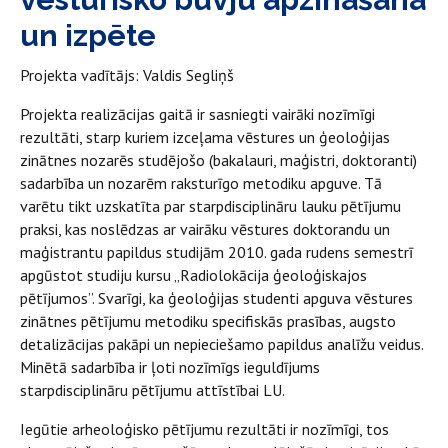
un izpēte
Projekta vadītājs: Valdis Segliņš
Projekta realizācijas gaitā ir sasniegti vairāki nozīmīgi
rezultāti, starp kuriem izceļama vēstures un ģeoloģijas
zinātnes nozarēs studējošo (bakalauri, maģistri, doktoranti)
sadarbība un nozarēm raksturīgo metodiku apguve. Tā
varētu tikt uzskatīta par starpdisciplināru lauku pētījumu
praksi, kas noslēdzas ar vairāku vēstures doktorandu un
maģistrantu papildus studijām 2010. gada rudens semestrī
apgūstot studiju kursu „Radiolokācija ģeoloģiskajos
pētījumos”. Svarīgi, ka ģeoloģijas studenti apguva vēstures
zinātnes pētījumu metodiku specifiskās prasības, augsto
detalizācijas pakāpi un nepieciešamo papildus analīžu veidus.
Minētā sadarbība ir ļoti nozīmīgs ieguldījums
starpdisciplināru pētījumu attīstībai LU.
Iegūtie arheoloģisko pētījumu rezultāti ir nozīmīgi, tos