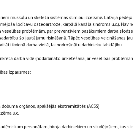
oriem muskuļu un skeleta sistēmas slimību izcelsmē. Latvijā pēdējo
mējoša locītavu osteoartroze, karpālā kanāla sindroms u.c.). Nav no
ām veselības problēmām, par preventīviem pasākumiem darba slodzes
u sadarbību šo jautājumu risināšanā. Tāpēc veselības veicināšanas jau
itāti ikvienā darba vietā, lai nodrošinātu darbinieku labklājību.
krētā darba vidē (nodarbināto anketēšana, ar veselības problēmām 
lības izpausmes:
era dobuma orgānos, apakšējās ekstremitātēs (ACSS)
kzēma u.c.
dēmiskam personālam, biroja darbiniekiem un studējošiem, kas st