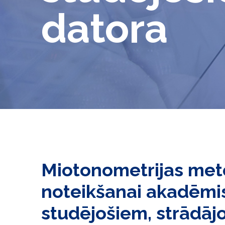
datora
Miotonometrijas me
noteikšanai akadēmi
studējošiem, strādājo