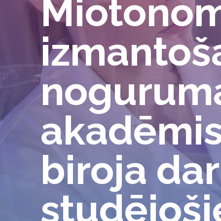
Miotonom
izmantoš
noguruma
akadēmis
biroja da
studējoši