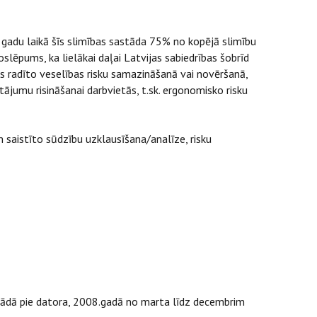
 gadu laikā šīs slimības sastāda 75% no kopējā slimību
slēpums, ka lielākai daļai Latvijas sabiedrības šobrīd
 radīto veselības risku samazināšanā vai novēršanā,
tājumu risināšanai darbvietās, t.sk. ergonomisko risku
saistīto sūdzību uzklausīšana/analīze, risku
rādā pie datora, 2008.gadā no marta līdz decembrim