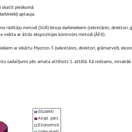
 skatīt pielikumā.
arbinieki) aptauja.
no rādītāju metodi (SGR) biroja darbiniekiem (sekretāres, direktori, 
 veikta ar ātrās ekspozīcijas kontroles metodi (ĀEK).
iekiem ar iekārtu Myoton-3 (sekretāres, direktori, grāmatveži, ekono
tu sadalījums pēc amata attēlots 1. attēlā. Kā redzams, visvairāk 