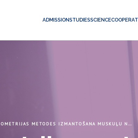
ADMISSION
STUDIES
SCIENCE
COOPERAT
MIOTONOMETRIJAS METODES IZMANTOŠANA MUSKUĻU NOGURUMA NOTEIKŠANAI AKADĒMISKAM PERSONĀLAM, BIROJA DARBINIEKIEM UN STUDĒJOŠIEM, STRĀDĀJOT PIE DATORA