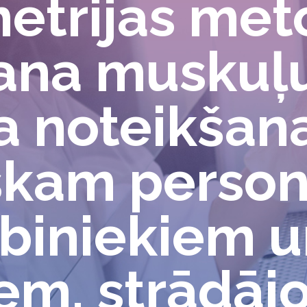
etrijas met
ana muskuļ
 noteikšana
kam person
rbiniekiem 
em, strādājo