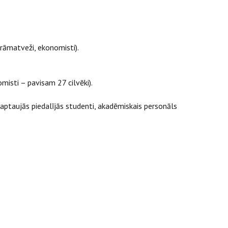
grāmatveži, ekonomisti).
misti – pavisam 27 cilvēki).
aptaujās piedalījās studenti, akadēmiskais personāls