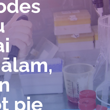
odes
u
i
ālam,
un
t pie