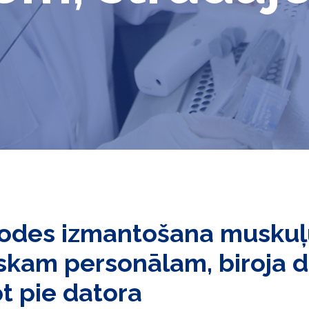
todes izmantošana musku
skam personālam, biroja d
t pie datora