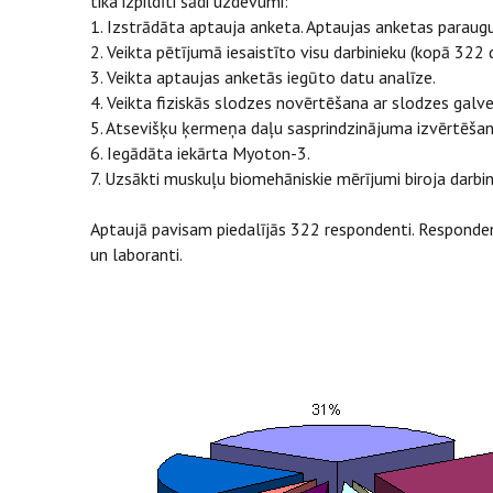
tika izpildīti šādi uzdevumi:
1. Izstrādāta aptauja anketa. Aptaujas anketas paraugu
2. Veikta pētījumā iesaistīto visu darbinieku (kopā 322 d
3. Veikta aptaujas anketās iegūto datu analīze.
4. Veikta fiziskās slodzes novērtēšana ar slodzes galve
5. Atsevišķu ķermeņa daļu sasprindzinājuma izvērtēšana
6. Iegādāta iekārta Myoton-3.
7. Uzsākti muskuļu biomehāniskie mērījumi biroja darbin
Aptaujā pavisam piedalījās 322 respondenti. Responden
un laboranti.