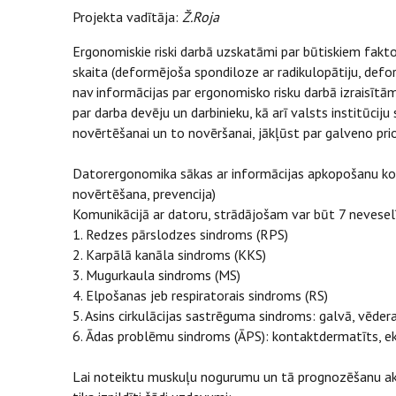
Projekta vadītāja:
Ž.Roja
Ergonomiskie riski darbā uzskatāmi par būtiskiem fakt
skaita (deformējoša spondiloze ar radikulopātiju, defor
nav informācijas par ergonomisko risku darbā izraisīt
par darba devēju un darbinieku, kā arī valsts institūcij
novērtēšanai un to novēršanai, jākļūst par galveno prior
Datorergonomika sākas ar informācijas apkopošanu kon
novērtēšana, prevencija)
Komunikācijā ar datoru, strādājošam var būt 7 nevese
1. Redzes pārslodzes sindroms (RPS)
2. Karpālā kanāla sindroms (KKS)
3. Mugurkaula sindroms (MS)
4. Elpošanas jeb respiratorais sindroms (RS)
5. Asins cirkulācijas sastrēguma sindroms: galvā, vēd
6. Ādas problēmu sindroms (ĀPS): kontaktdermatīts, e
Lai noteiktu muskuļu nogurumu un tā prognozēšanu aka