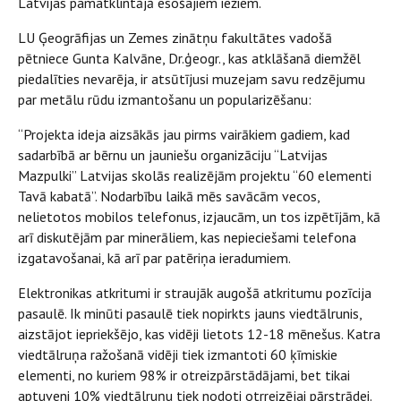
Latvijas pamatklintājā esošajiem iežiem.
LU Ģeogrāfijas un Zemes zinātņu fakultātes vadošā
pētniece Gunta Kalvāne, Dr.ģeogr., kas atklāšanā diemžēl
piedalīties nevarēja, ir atsūtījusi muzejam savu redzējumu
par metālu rūdu izmantošanu un popularizēšanu:
“Projekta ideja aizsākās jau pirms vairākiem gadiem, kad
sadarbībā ar bērnu un jauniešu organizāciju “Latvijas
Mazpulki” Latvijas skolās realizējām projektu “60 elementi
Tavā kabatā”. Nodarbību laikā mēs savācām vecos,
nelietotos mobilos telefonus, izjaucām, un tos izpētījām, kā
arī diskutējām par minerāliem, kas nepieciešami telefona
izgatavošanai, kā arī par patēriņa ieradumiem.
Elektronikas atkritumi ir straujāk augošā atkritumu pozīcija
pasaulē. Ik minūti pasaulē tiek nopirkts jauns viedtālrunis,
aizstājot iepriekšējo, kas vidēji lietots 12-18 mēnešus. Katra
viedtālruņa ražošanā vidēji tiek izmantoti 60 ķīmiskie
elementi, no kuriem 98% ir otreizpārstādājami, bet tikai
aptuveni 10% viedtālruņu tiek nodoti otrreizējai pārstrādei.