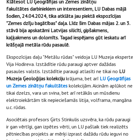
Klātesot LU Ģeogrāfijas un Zemes zinātņu
fakultātes darbiniekiem un interesentiem, LU Dabas mājā
šodien, 24.04.2024, tika atklāta jau piektā ekspozīcijas
"Zemes dzīļu bagātības" daļa. Līdz šim Dabas mājas 2. un 3.
stāvā bija apskatāmi Latvijas silicīti, gipšakmens,
kaļķakmens un dolomīts. Tagad iespējams gūt ieskatu arī
krāšņajā metāla rūdu pasaulē.
Ekspozīcijas daļu "Metālu rūdas" veidoja LU Muzeja eksperte
Vija Hodireva. Izstādītie rūdu paraugi aptver dažādas
pasaules valstis. Izstādītie paraugi atlasīti ne tikai no
LU
Muzeja Ģeoloģijas kolekciju
krājuma, bet arī
LU Ģeogrāfijas
un Zemes zinātņu fakultātes
kolekcijām. Aicinām aplūkot ne
tikai dzelzs, vara un svina, bet arī retākās un mūsdienu
elektroiekārtām tik nepieciešamās litija, volframa, mangāna
u.c. rūdas.
Asociētais profesors Ģirts Stinkulis uzsvēra, ka rūdu paraugi
ir gan vērtīgi, gan izpētes vērti, un LU pašlaik tiek realizēts
pētniecības projekts ar mērķi izprast dažādu rūdu ieguvi no