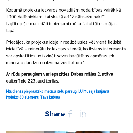
Kopumā projekta ietvaros novadījām nodarbības vairāk kā
1000 dalībniekiem, tai skaitā arī "Zinātnieku naktī".
Izglītojošie materiāli ir pieejami mūsu fakultātes mājas
lapā.
Priecājos, ka projekta ideja ir realizējusies vēl vienā lieliskā
iniciatīvā – minerālu kolekcijas stendā, ko ikviens interesents
var apskatīties un izzināt savas bagātības apmērus jeb
minerālu daudzumu ikvienā viedtālrunī."
Ar rūdu paraugiem var iepazīties Dabas mājas 2. stāva
gaitenī pie 223. auditorijas.
Mūsdienās pieprasītāko metālu rūdu paraugi LU Muzeja krājumā
Projekts 60 elementi Tavā kabatā
Share