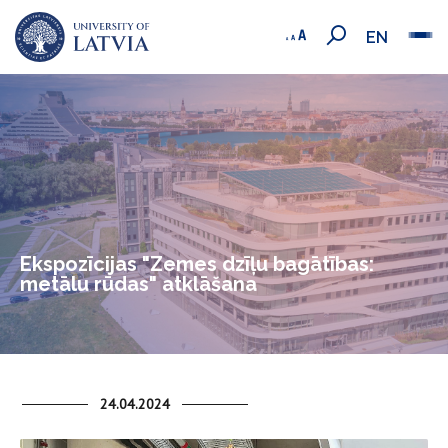
EN
Ekspozīcijas "Zemes dzīļu bagātības:
metālu rūdas" atklāšana
24.04.2024