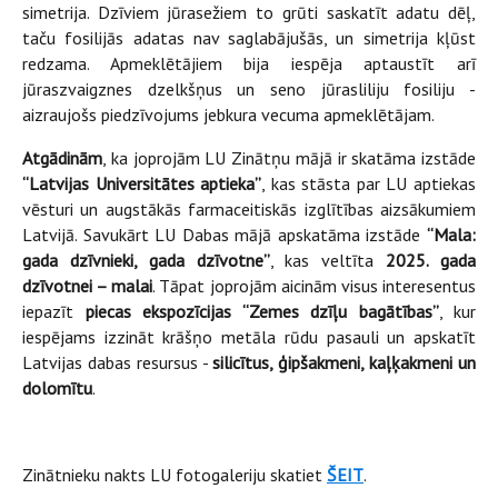
simetrija. Dzīviem jūrasežiem to grūti saskatīt adatu dēļ,
taču fosilijās adatas nav saglabājušās, un simetrija kļūst
redzama. Apmeklētājiem bija iespēja aptaustīt arī
jūraszvaigznes dzelkšņus un seno jūrasliliju fosiliju -
aizraujošs piedzīvojums jebkura vecuma apmeklētājam.
Atgādinām
, ka joprojām LU Zinātņu mājā ir skatāma izstāde
“Latvijas Universitātes aptieka”
, kas stāsta par LU aptiekas
vēsturi un augstākās farmaceitiskās izglītības aizsākumiem
Latvijā. Savukārt LU Dabas mājā apskatāma izstāde
“Mala:
gada dzīvnieki, gada dzīvotne”
, kas veltīta
2025. gada
dzīvotnei – malai
. Tāpat joprojām aicinām visus interesentus
iepazīt
piecas ekspozīcijas “Zemes dzīļu bagātības”
, kur
iespējams izzināt krāšņo metāla rūdu pasauli un apskatīt
Latvijas dabas resursus -
silicītus, ģipšakmeni, kaļķakmeni un
dolomītu
.
Zinātnieku nakts LU fotogaleriju skatiet
ŠEIT
.