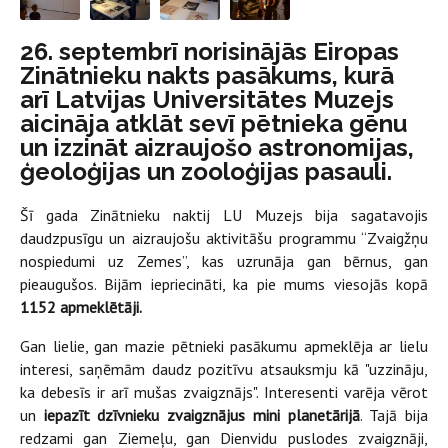
26. septembrī norisinājās Eiropas
Zinātnieku nakts pasākums, kurā
arī Latvijas Universitātes Muzejs
aicināja atklāt sevī pētnieka gēnu
un izzināt aizraujošo astronomijas,
ģeoloģijas un zooloģijas pasauli.
Šī gada Zinātnieku naktij LU Muzejs bija sagatavojis
daudzpusīgu un aizraujošu aktivitāšu programmu “Zvaigžņu
nospiedumi uz Zemes”, kas uzrunāja gan bērnus, gan
pieaugušos. Bijām iepriecināti, ka pie mums viesojās kopā
1152 apmeklētāji.
Gan lielie, gan mazie pētnieki pasākumu apmeklēja ar lielu
interesi, saņēmām daudz pozitīvu atsauksmju kā "uzzināju,
ka debesīs ir arī mušas zvaigznājs". Interesenti varēja vērot
un
iepazīt dzīvnieku zvaigznājus mini planetārijā
. Tajā bija
redzami gan Ziemeļu, gan Dienvidu puslodes zvaigznāji,