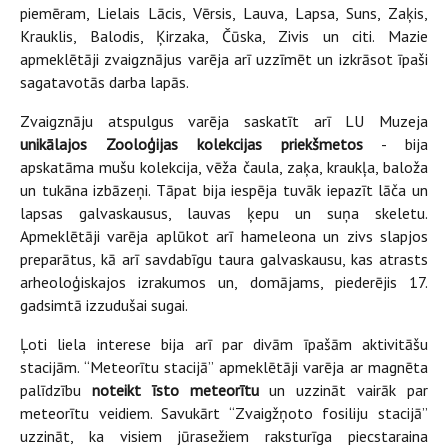
piemēram, Lielais Lācis, Vērsis, Lauva, Lapsa, Suns, Zaķis,
Krauklis, Balodis, Ķirzaka, Čūska, Zivis un citi. Mazie
apmeklētāji zvaigznājus varēja arī uzzīmēt un izkrāsot īpaši
sagatavotās darba lapās.
Zvaigznāju atspulgus varēja saskatīt arī LU Muzeja
unikālajos Zooloģijas kolekcijas priekšmetos
- bija
apskatāma mušu kolekcija, vēža čaula, zaķa, kraukļa, baloža
un tukāna izbāzeņi. Tāpat bija iespēja tuvāk iepazīt lāča un
lapsas galvaskausus, lauvas ķepu un suņa skeletu.
Apmeklētāji varēja aplūkot arī hameleona un zivs slapjos
preparātus, kā arī savdabīgu taura galvaskausu, kas atrasts
arheoloģiskajos izrakumos un, domājams, piederējis 17.
gadsimtā izzudušai sugai.
Ļoti liela interese bija arī par divām īpašām aktivitāšu
stacijām. “Meteorītu stacijā” apmeklētāji varēja ar magnēta
palīdzību
noteikt īsto meteorītu
un uzzināt vairāk par
meteorītu veidiem. Savukārt “Zvaigžņoto fosiliju stacijā”
uzzināt, ka visiem jūrasežiem raksturīga piecstaraina