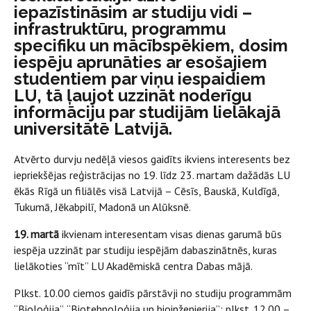
iepazīstināsim ar studiju vidi –
infrastruktūru, programmu
specifiku un mācībspēkiem, dosim
iespēju aprunāties ar esošajiem
studentiem par viņu iespaidiem
LU, tā ļaujot uzzināt noderīgu
informāciju par studijām lielākajā
universitātē Latvijā.
Atvērto durvju nedēļā viesos gaidīts ikviens interesents bez
iepriekšējas reģistrācijas no 19. līdz 23. martam dažādās LU
ēkās Rīgā un filiālēs visā Latvijā – Cēsīs, Bauskā, Kuldīgā,
Tukumā, Jēkabpilī, Madonā un Alūksnē.
19. martā
ikvienam interesentam visas dienas garumā būs
iespēja uzzināt par studiju iespējām dabaszinātnēs, kuras
lielākoties “mīt” LU Akadēmiskā centra Dabas mājā.
Plkst. 10.00 ciemos gaidīs pārstāvji no studiju programmām
“Bioloģija”, “Biotehnoloģija un bioinženierija”; plkst. 12.00 –