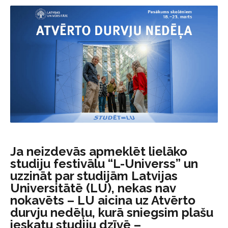
Ja neizdevās apmeklēt lielāko
studiju festivālu “L-Universs” un
uzzināt par studijām Latvijas
Universitātē (LU), nekas nav
nokavēts – LU aicina uz Atvērto
durvju nedēļu, kurā sniegsim plašu
ieskatu studiju dzīvē –