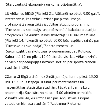
“Starptautiskā ekonomika un komercdiplomātija”.
LU Alūksnes filiālē (Pils ielā 21, Alūksnē) no plkst. 9.00 gaidīs
interesentus, kas vēlas uzzināt par pirmā līmeņa
profesionālās augstākās izglītības studĳu programmu
“Pirmsskolas skolotājs” un profesionālā bakalaura studĳu
programmu “Sākumizglītības skolotājs”. LU Tukuma filiālē
(Pils ielā 14, Tukumā) no plkst. 10.00 būs iespēja uzzināt par
“Pirmsskolas skolotāja”, “Sporta trenera” un
“Sākumizglītības skolotāja” programmām, bet Kuldīgā,
Kalna ielā 19, no plkst. 12.00 aicināti visi, kas vēlas uzzināt
ne vien par pedagoģijas nozares, bet arī par sporta treneru
studijām filiālē.
22. martā
Rīgā aicinām uz Zinātņu māju, kur no plkst. 13.00
līdz 15.30 būs iespēja uzzināt par matemātikas un
matemātikas statistiķa studijām, tāpat arī par fiziku un
optometriju. Savukārt no plkst. 15.00 aicinām apmeklēt
Visvalža ielu 4a, kur uzzināsiet par “Anglistikas. Eiropas
valodu un biznesa studijām”, “Austrumu-Rietumu