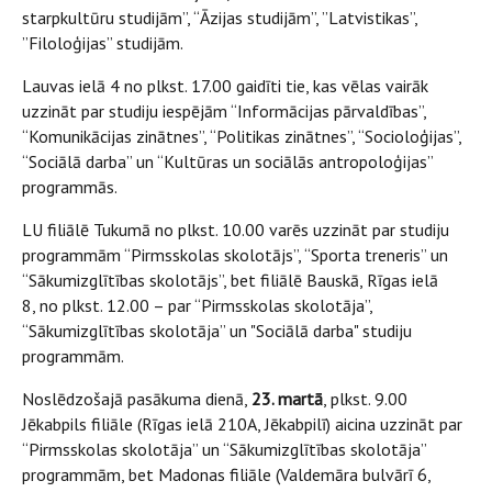
starpkultūru studijām”, “Āzijas studijām”, ”Latvistikas”,
”Filoloģijas” studijām.
Lauvas ielā 4 no plkst. 17.00 gaidīti tie, kas vēlas vairāk
uzzināt par studiju iespējām “Informācijas pārvaldības”,
“Komunikācijas zinātnes”, “Politikas zinātnes”, “Socioloģijas”,
“Sociālā darba” un “Kultūras un sociālās antropoloģijas”
programmās.
LU filiālē Tukumā no plkst. 10.00 varēs uzzināt par studiju
programmām “Pirmsskolas skolotājs”, “Sporta treneris” un
“Sākumizglītības skolotājs”, bet filiālē Bauskā, Rīgas ielā
8, no plkst. 12.00 – par “Pirmsskolas skolotāja”,
“Sākumizglītības skolotāja” un "Sociālā darba" studiju
programmām.
Noslēdzošajā pasākuma dienā,
23. martā
, plkst. 9.00
Jēkabpils filiāle (Rīgas ielā 210A, Jēkabpilī) aicina uzzināt par
“Pirmsskolas skolotāja” un “Sākumizglītības skolotāja”
programmām, bet Madonas filiāle (Valdemāra bulvārī 6,