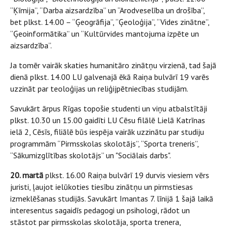
“Ķīmija”, “Darba aizsardzība” un “Arodveselība un drošība”,
bet plkst. 14.00 – “Ģeogrāfija”, “Ģeoloģija”, “Vides zinātne”,
“Ģeoinformātika” un “Kultūrvides mantojuma izpēte un
aizsardzība”.
Ja tomēr vairāk skaties humanitāro zinātņu virzienā, tad šajā
dienā plkst. 14.00 LU galvenajā ēkā Raiņa bulvārī 19 varēs
uzzināt par teoloģijas un reliģijpētniecības studijām.
Savukārt ārpus Rīgas topošie studenti un viņu atbalstītāji
plkst. 10.30 un 15.00 gaidīti LU Cēsu filālē Lielā Katrīnas
ielā 2, Cēsīs
,
filiālē būs iespēja vairāk uzzinātu par studiju
programmām “Pirmsskolas skolotājs”, “Sporta treneris”,
“Sākumizglītības skolotājs” un "Sociālais darbs".
20. martā
plkst. 16.00 Raiņa bulvārī 19 durvis viesiem vērs
juristi, ļaujot ielūkoties tiesību zinātņu un pirmstiesas
izmeklēšanas studijās. Savukārt Imantas 7. līnijā 1 šajā laikā
interesentus sagaidīs pedagogi un psihologi, rādot un
stāstot par pirmsskolas skolotāja, sporta trenera,