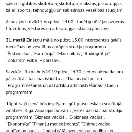
sākumizglītības skolotāja, skolotāja, mākslas, psiholoģijas,
kā arī sporta, tehnoloģiju un sabiedrības veselības studijām.
Aspazijas bulvārī 5 no plkst. 14.00 studētgribētājus uzņems
filozofijas, vēstures un arheoloģijas studiju pārstāvji.
21. martā
Zinātņu mājā no plkst. 15.00 interesentus gaidīs
medicīnas un veselības aprūpes studiju programmu –
“Ārstniecība”, “Farmācija”, “Māszinības”, “Radiogrāfija”,
“Zobārstniecība” – pārstāvji.
Savukārt Raiņa bulvārī 19 plkst. 14.30 ciemos aicina datoru
pārzinātāji, lai iepazīstinātu ar “Datorzinātņu” un
“Programmēšanas un datortīklu administrēšanas” studiju
programmām.
Tāpat šajā dienā būs iespējams gūt plašu ieskatu sociālajās
zinātnēs. Rīgā, Aspazijas bulvārī 5, varēs uzzināt par studiju
programmām “Biznesa vadība”, “E-biznesa vadība”,
“Ekonomika”, “Finanšu menedžments”, “Grāmatvedība,
analīze un audits”, “Industriālā inženierija un vadība” un