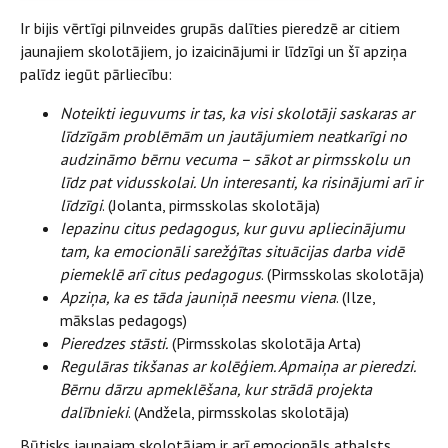
Ir bijis vērtīgi pilnveides grupās dalīties pieredzē ar citiem
jaunajiem skolotājiem, jo izaicinājumi ir līdzīgi un šī apziņa
palīdz iegūt pārliecību:
Noteikti ieguvums ir tas, ka visi skolotāji saskaras ar
līdzīgām problēmām un jautājumiem neatkarīgi no
audzināmo bērnu vecuma – sākot ar pirmsskolu un
līdz pat vidusskolai. Un interesanti, ka risinājumi arī ir
līdzīgi
. (Jolanta, pirmsskolas skolotāja)
Iepazinu citus pedagogus, kur guvu apliecinājumu
tam, ka emocionāli sarežģītas situācijas darba vidē
piemeklē arī citus pedagogus
. (Pirmsskolas skolotāja)
Apziņa, ka es tāda jauniņā neesmu viena
. (Ilze,
mākslas pedagogs)
Pieredzes stāsti.
(Pirmsskolas skolotāja Arta)
Regulāras tikšanas ar kolēģiem. Apmaiņa ar pieredzi.
Bērnu dārzu apmeklēšana, kur strādā projekta
dalībnieki
. (Andžela, pirmsskolas skolotāja)
Būtisks jaunajam skolotājam ir arī emocionāls atbalsts,