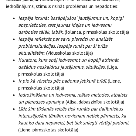
iedrošinājums, stimuls risināt problēmas un nepadoties:
Iespēja izrunāt "sasāpējušos" jautājumus un, kopīgi
apspriežoties, rast jaunas idejas un iedvesmu
darboties tālāk, labāk
. (Jolanta, pirmsskolas skolotāja)
Iespēja reflektēt par savu pieredzi un analizēt
problēmsituācijas. Iespēja runāt par šī brīža
aktualitātēm
. (Vidusskolas skolotāja)
Kuratore, kura spēj iedvesmot un kopēji atrisināt
dažādus neskaidrus jautājumus, situācijas.
(Līga,
pirmsskolas skolotāja)
Ir pie kā vērsties pēc padoma jebkurā brīdī
. (Liene,
pirmsskolas skolotāja)
Iedrošināšana un iedvesma, reālas metodes, atbalsts
un pieredzes apmaiņa
. (Alisa, dabaszinību skolotāja)
Līdz šim tikšanās reizēs tiek runāts par dalībniekus
interesējošām tēmām, nevienam netiek pārmests, ka
kaut ko dara nepareizi, bet tiek sniegti vērtīgi padomi.
(Liene, pirmsskolas skolotāja)