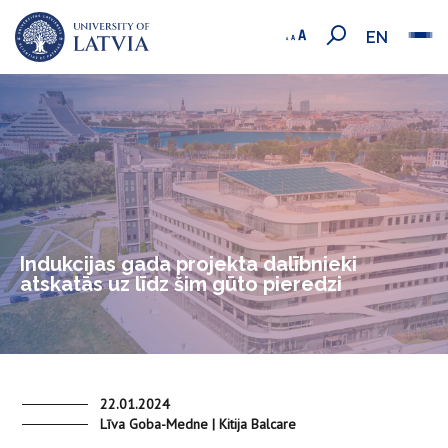
EN
Indukcijas gada projekta dalībnieki
atskatās uz līdz šim gūto pieredzi
22.01.2024
Līva Goba-Medne | Kitija Balcare