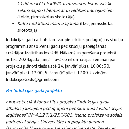
kā diferencēt efektīvāk uzdevumus. Esmu vairāk
sākusi saprast bērnus ar uzvedības traucējumiem.
(Lelde, pirmsskolas skolotāja)
Katra nodarbība mani bagātina
. (Ilze, pirmsskolas
skolotāja)
Indukcijas gada atbalstam var pieteikties pedagoģijas studiju
programmu absolventi gadu pēc studiju pabeigšanas,
strādājot izglītības iestādē. Nākamā uzņemšana projektā
notiks 2024.gada jūnijā. Tuvākie informācijas semināri par
projektu plānoti tiešsaistē 24. janvārī plkst. 10.00; 30.
janvārī plkst. 12.00; 5. februārī plkst. 17.00. Uzziņām:
IndukcijasGads@gmail.com
Par Indukcijas gada projektu
Eiropas Sociālā fonda Plus projektu “Indukcijas gada
atbalsts jaunajiem pedagogiem pēc skolotāja kvalifikācijas
iegūšanas” (Nr. 4.2.2.7/1/23/I/001) īsteno projekta vadošais
partneris Latvijas Universitāte un projekta partneri
Daugavpils Universitāte, Liepājas Universitāte, Rēzeknes