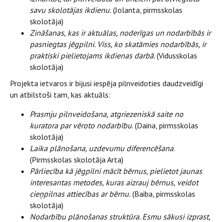
savu skolotājas ikdienu.
(Jolanta, pirmsskolas
skolotāja)
Zināšanas, kas ir aktuālas, noderīgas un nodarbībās ir
pasniegtas jēgpilni. Viss, ko skatāmies nodarbībās, ir
praktiski pielietojams ikdienas darbā.
(Vidusskolas
skolotāja)
Projekta ietvaros ir bijusi iespēja pilnveidoties daudzveidīgi
un atbilstoši tam, kas aktuāls:
Prasmju pilnveidošana, atgriezeniskā saite no
kuratora par vēroto nodarbību
. (Daina, pirmsskolas
skolotāja)
Laika plānošana, uzdevumu diferencēšana
.
(Pirmsskolas skolotāja Arta)
Pārliecība kā jēgpilni mācīt bērnus, pielietot jaunas
interesantas metodes, kuras aizrauj bērnus, veidot
cieņpilnas attiecības ar bērnu.
(Baiba, pirmsskolas
skolotāja)
Nodarbību plānošanas struktūra. Esmu sākusi izprast,