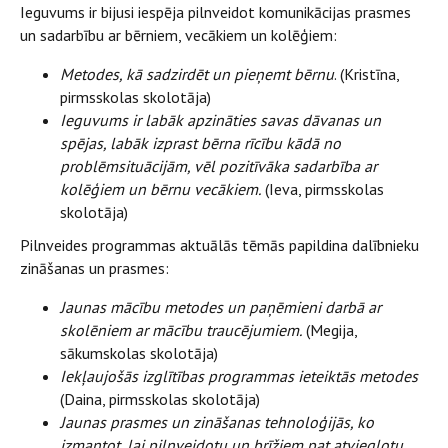
Ieguvums ir bijusi iespēja pilnveidot komunikācijas prasmes
un sadarbību ar bērniem, vecākiem un kolēģiem:
Metodes
,
kā sadzirdēt un pieņemt bērnu
. (Kristīna,
pirmsskolas skolotāja)
Ieguvums ir labāk apzināties savas dāvanas un
spējas, labāk izprast bērna rīcību kādā no
problēmsituācijām, vēl pozitīvāka sadarbība ar
kolēģiem un bērnu vecākiem.
(Ieva, pirmsskolas
skolotāja)
Pilnveides programmas aktuālās tēmās papildina dalībnieku
zināšanas un prasmes:
Jaunas mācību metodes un paņēmieni darbā ar
skolēniem ar mācību traucējumiem.
(Megija,
sākumskolas skolotāja)
Iekļaujošās izglītības programmas ieteiktās metodes
(Daina, pirmsskolas skolotāja)
Jaunas prasmes un zināšanas tehnoloģijās, ko
izmantot, lai pilnveidotu un brīžiem pat atvieglotu