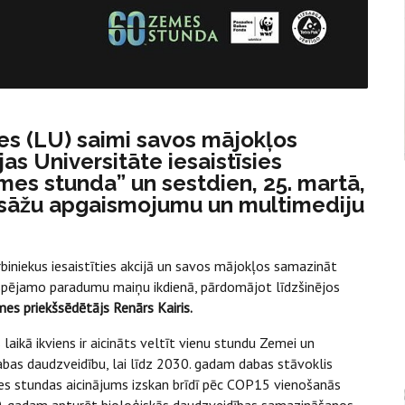
tes (LU) saimi savos mājokļos
s Universitāte iesaistīsies
emes stunda” un sestdien, 25. martā,
 fasāžu apgaismojumu un multimediju
biniekus iesaistīties akcijā un savos mājokļos samazināt
iespējamo paradumu maiņu ikdienā, pārdomājot līdzšinējos
s priekšsēdētājs Renārs Kairis.
laikā ikviens ir aicināts veltīt vienu stundu Zemei un
bas daudzveidību, lai līdz 2030. gadam dabas stāvoklis
mes stundas aicinājums izskan brīdī pēc COP15 vienošanās