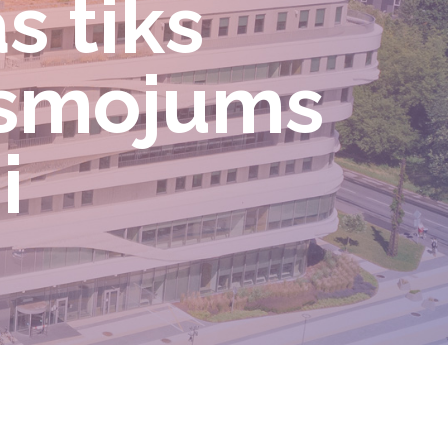
s tiks
ismojums
i