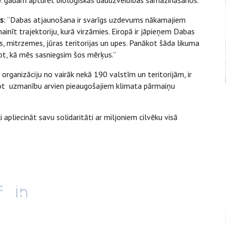
0. gadam apturēt bioloģiskās daudzveidības samazināšanos.
is
: “Dabas atjaunošana ir svarīgs uzdevums nākamajiem
inīt trajektoriju, kurā virzāmies. Eiropā ir jāpieņem Dabas
, mitrzemes, jūras teritorijas un upes. Panākot šāda likuma
ot, kā mēs sasniegsim šos mērķus.”
organizāciju no vairāk nekā 190 valstīm un teritorijām, ir
ēršot uzmanību arvien pieaugošajiem klimata pārmaiņu
 apliecināt savu solidaritāti ar miljoniem cilvēku visā