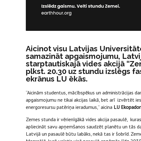
Aicinot visu Latvijas Universitā
samazināt apgaismojumu, Latvija
starptautiskajā vides akcijā “Z
plkst. 20.30 uz stundu izslēgs
ekrānus LU ēkās.
“Aicinām studentus, mācībspēkus un administrācijas dar
apgaismojumu ne tikai akcijas laikā, bet arī izvērtēt 
energoresursu patēriņa ieradumus,” aicina
LU Ekopadome
Zemes stunda ir vērienīgākā vides akcija pasaulē, kuras 
apliecināt savu apņemšanos saudzēt planētu un tās da
Latvijā un pasaulē būtu labāks, nekā tas ir šobrīd. Ze