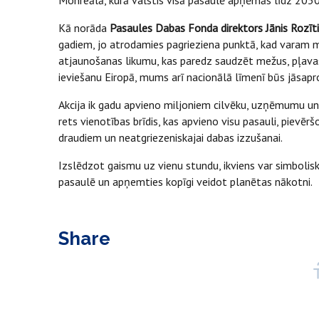
Monreālā, kurā valstis visā pasaulē apņēmās līdz 203
Kā norāda
Pasaules Dabas Fonda direktors Jānis Rozīt
gadiem, jo atrodamies pagrieziena punktā, kad varam ma
atjaunošanas likumu, kas paredz saudzēt mežus, pļavas
ieviešanu Eiropā, mums arī nacionālā līmenī būs jāsapr
Akcija ik gadu apvieno miljoniem cilvēku, uzņēmumu un 
rets vienotības brīdis, kas apvieno visu pasauli, piev
draudiem un neatgriezeniskajai dabas izzušanai.
Izslēdzot gaismu uz vienu stundu, ikviens var simboliski
pasaulē un apņemties kopīgi veidot planētas nākotni.
Share