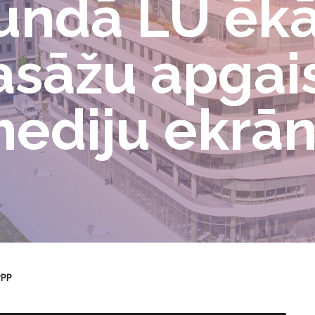
undā LU ēkā
fasāžu apga
ediju ekrān
PPP