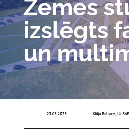
Zemes st
izslēgts 
un multim
23.03.2023
Kitija Balcare, LU SA