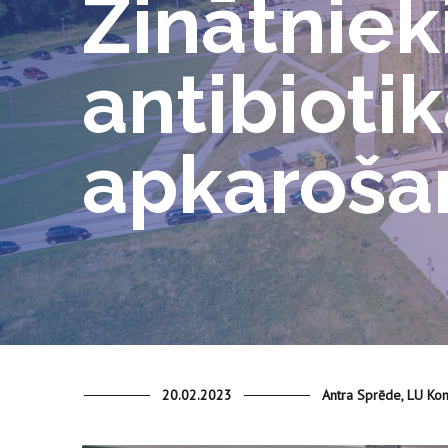
Zinātniek
antibioti
apkaroša
20.02.2023
Antra Sprēde, LU Ko