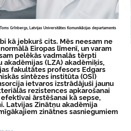
Toms Grīnbergs, Latvijas Universitātes Komunikācijas departaments
labi kā jebkurš cits. Mēs neesam ne
gi normālā Eiropas līmenī, un varam
esam pelēkās vadmalās tērpti
tņu akadēmijas (LZA) akadēmiķis,
ijas fakultātes profesors Edgars
iskās sintēzes institūta (OSI)
nsorcija ietvaros izstrādājuši jaunu
teriālās rezistences apkarošanai
 efektīvai ārstēšanai kā sepse,
i. Latvijas Zinātņu akadēmija
zīmīgākajiem zinātnes sasniegumiem