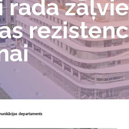
i rada zāļvi
kas rezisten
nai
munikācijas departaments