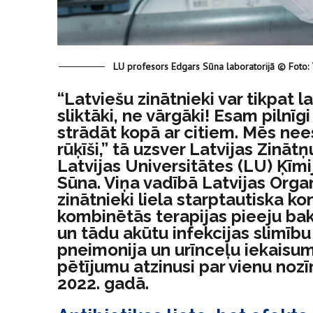
LU profesors Edgars Sūna laboratorijā © Foto: 
“Latviešu zinātnieki var tikpat 
sliktāki, ne vārgāki! Esam pilnī
strādāt kopā ar citiem. Mēs ne
rūķīši,” tā uzsver Latvijas Zinā
Latvijas Universitātes (LU) Ķīm
Sūna. Viņa vadībā Latvijas Organ
zinātnieki liela starptautiska ko
kombinētās terapijas pieeju bak
un tādu akūtu infekcijas slimību
pneimonija un urīnceļu iekaisum
pētījumu atzinusi par vienu no
2022. gadā.