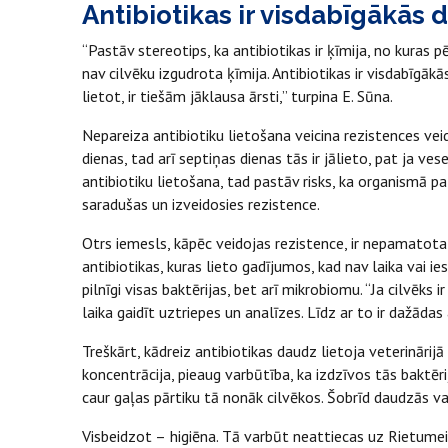
Antibiotikas ir visdabīgākās d
“Pastāv stereotips, ka antibiotikas ir ķīmija, no kuras pēc
nav cilvēku izgudrota ķīmija. Antibiotikas ir visdabīgākā
lietot, ir tiešām jāklausa ārsti,” turpina E. Sūna.
Nepareiza antibiotiku lietošana veicina rezistences veido
dienas, tad arī septiņas dienas tās ir jālieto, pat ja vese
antibiotiku lietošana, tad pastāv risks, ka organismā pa
saradušas un izveidosies rezistence.
Otrs iemesls, kāpēc veidojas rezistence, ir nepamatota 
antibiotikas, kuras lieto gadījumos, kad nav laika vai i
pilnīgi visas baktērijas, bet arī mikrobiomu. “Ja cilvēks i
laika gaidīt uztriepes un analīzes. Līdz ar to ir dažādas 
Treškārt, kādreiz antibiotikas daudz lietoja veterinārijā 
koncentrācija, pieaug varbūtība, ka izdzīvos tās baktērij
caur gaļas pārtiku tā nonāk cilvēkos. Šobrīd daudzās vals
Visbeidzot –
higiēna. Tā varbūt neattiecas uz Rietumeir