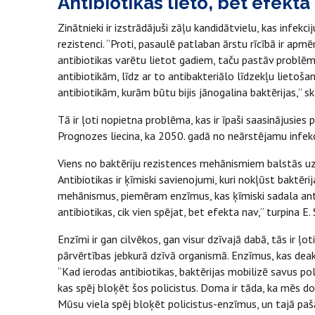
Antibiotikas lieto, bet efekta
Zinātnieki ir izstrādājuši zāļu kandidātvielu, kas infekcij
rezistenci. “Proti, pasaulē patlaban ārstu rīcībā ir apmē
antibiotikas varētu lietot gadiem, taču pastāv problēm
antibiotikām, līdz ar to antibakteriālo līdzekļu lietoša
antibiotikām, kurām būtu bijis jānogalina baktērijas,” s
Tā ir ļoti nopietna problēma, kas ir īpaši saasinājusies
Prognozes liecina, ka 2050. gadā no neārstējamu infekc
Viens no baktēriju rezistences mehānismiem balstās uz t
Antibiotikas ir ķīmiski savienojumi, kuri nokļūst baktērij
mehānismus, piemēram enzīmus, kas ķīmiski sadala antibi
antibiotikas, cik vien spējat, bet efekta nav,” turpina E.
Enzīmi ir gan cilvēkos, gan visur dzīvajā dabā, tās ir ļ
pārvērtības jebkurā dzīvā organismā. Enzīmus, kas deakti
“Kad ierodas antibiotikas, baktērijas mobilizē savus po
kas spēj bloķēt šos policistus. Doma ir tāda, ka mēs do
Mūsu viela spēj bloķēt policistus-enzīmus, un tajā pašā