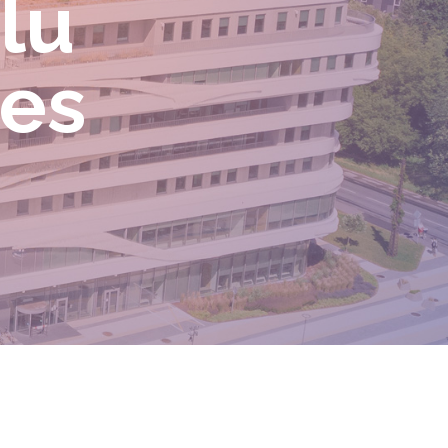
elu
ces