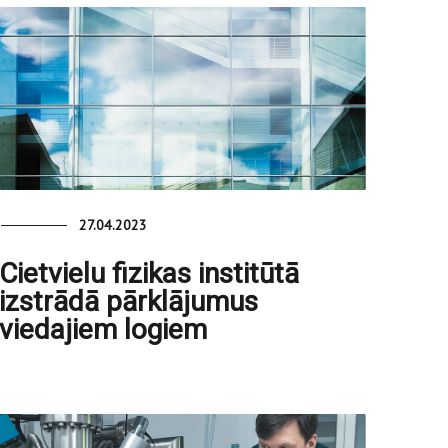
27.04.2023
Cietvielu fizikas institūtā
izstrādā pārklājumus
viedajiem logiem