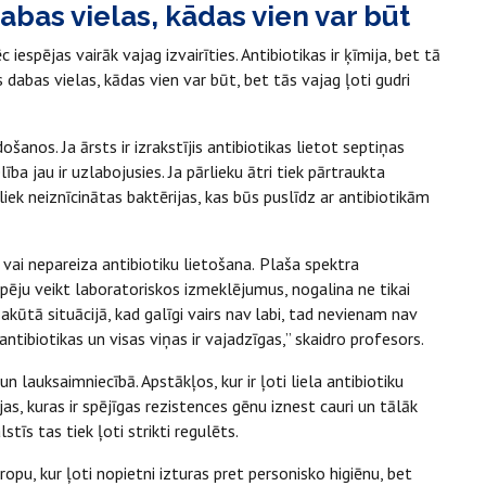
abas vielas, kādas vien var būt
 iespējas vairāk vajag izvairīties. Antibiotikas ir ķīmija, bet tā
s dabas vielas, kādas vien var būt, bet tās vajag ļoti gudri
šanos. Ja ārsts ir izrakstījis antibiotikas lietot septiņas
lība jau ir uzlabojusies. Ja pārlieku ātri tiek pārtraukta
liek neiznīcinātas baktērijas, kas būs puslīdz ar antibiotikām
vai nepareiza antibiotiku lietošana.
Plaša spektra
espēju veikt laboratoriskos izmeklējumus, nogalina ne tikai
r akūtā situācijā, kad galīgi vairs nav labi, tad nevienam nav
antibiotikas un visas viņas ir vajadzīgas,” skaidro profesors.
un lauksaimniecībā. Apstākļos, kur ir ļoti liela antibiotiku
as, kuras ir spējīgas rezistences gēnu iznest cauri un tālāk
tīs tas tiek ļoti strikti regulēts.
opu, kur ļoti nopietni izturas pret personisko higiēnu, bet