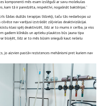
nces komponenti mēs esam izslēguši ar savu molekulas
s, kam tā ir paredzēta, respektīvi, nogalināt baktērijas.”
trīs šādas duālās terapijas līdzekļi, taču tās nedarbojas uz
cilvēce nav varējusi izstrādāt zāļvielas deaktiviziācijai.
stu klasi spēj deaktivizēt, līdz ar to mums ir cerība, ja viss
ciem gadiem klīnikās un aptieku plauktos būs jauna tipa
ar bloķēt, līdz ar to mēs būsim snieguši kaut nelielu
ts, jo aizvien pastāv rezistences mehānismi pret kuriem nav