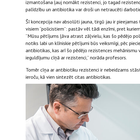
izmantošana ļauj nomākt rezistenci, jo tagad reziste
palīdzību un antibiotika var droši un netraucēti darbotie
Šī koncepcija nav absolūti jauna, tirgū jau ir pieejamas 
visiem “policistiem”: pastāv vēl tādi enzīmi, pret kuriem 
“Mūsu pētījums ļāva atrast zāļvielu, kas šo pēdējo polici
notiks labi un klīniskie pētījumi būs veiksmīgi, pēc pie
antibiotikas, kas arī šo pēdējo rezistences mehānismu v
ieguldījumu cīņā ar rezistenci,” norāda profesors.
Tomēr cīņa ar antibiotiku rezistenci ir nebeidzams stās
ieroču, kā vien sintezēt citas antibiotikas.