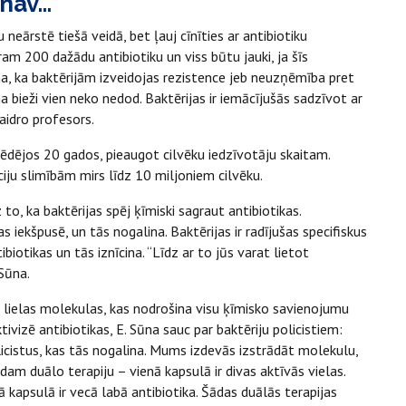
 nav…
u neārstē tiešā veidā, bet ļauj cīnīties ar antibiotiku
ram 200 dažādu antibiotiku un viss būtu jauki, ja šīs
a, ka baktērijām izveidojas rezistence jeb neuzņēmība pret
na bieži vien neko nedod. Baktērijas ir iemācījušās sadzīvot ar
kaidro profesors.
 pēdējos 20 gados, pieaugot cilvēku iedzīvotāju skaitam.
iju slimībām mirs līdz 10 miljoniem cilvēku.
o, ka baktērijas spēj ķīmiski sagraut antibiotikas.
as iekšpusē, un tās nogalina. Baktērijas ir radījušas specifiskus
otikas un tās iznīcina. “Līdz ar to jūs varat lietot
 Sūna.
oti lielas molekulas, kas nodrošina visu ķīmisko savienojumu
vizē antibiotikas, E. Sūna sauc par baktēriju policistiem:
licistus, kas tās nogalina. Mums izdevās izstrādāt molekulu,
dam duālo terapiju – vienā kapsulā ir divas aktīvās vielas.
 kapsulā ir vecā labā antibiotika. Šādas duālās terapijas