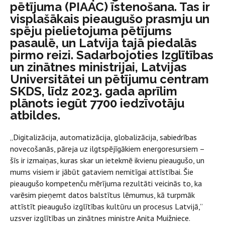
pētījuma (PIAAC) īstenošana. Tas ir
visplašākais pieaugušo prasmju un
spēju pielietojuma pētījums
pasaulē, un Latvija tajā piedalās
pirmo reizi. Sadarbojoties Izglītības
un zinātnes ministrijai, Latvijas
Universitātei un pētījumu centram
SKDS, līdz 2023. gada aprīlim
plānots iegūt 7700 iedzīvotāju
atbildes.
„Digitalizācija, automatizācija, globalizācija, sabiedrības
novecošanās, pāreja uz ilgtspējīgākiem energoresursiem –
šīs ir izmaiņas, kuras skar un ietekmē ikvienu pieaugušo, un
mums visiem ir jābūt gataviem nemitīgai attīstībai. Šie
pieaugušo kompetenču mērījuma rezultāti veicinās to, ka
varēsim pieņemt datos balstītus lēmumus, kā turpmāk
attīstīt pieaugušo izglītības kultūru un procesus Latvijā,”
uzsver izglītības un zinātnes ministre Anita Muižniece.