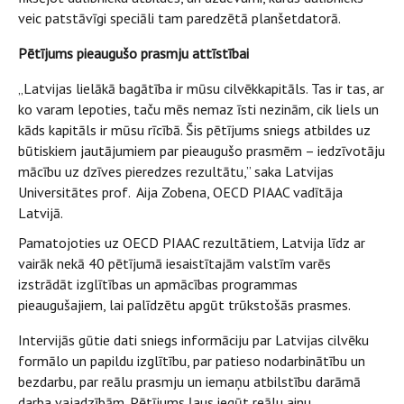
veic patstāvīgi speciāli tam paredzētā planšetdatorā.
Pētījums pieaugušo prasmju attīstībai
„Latvijas lielākā bagātība ir mūsu cilvēkkapitāls. Tas ir tas, ar
ko varam lepoties, taču mēs nemaz īsti nezinām, cik liels un
kāds kapitāls ir mūsu rīcībā. Šis pētījums sniegs atbildes uz
būtiskiem jautājumiem par pieaugušo prasmēm – iedzīvotāju
mācību uz dzīves pieredzes rezultātu,” saka Latvijas
Universitātes prof. Aija Zobena, OECD PIAAC vadītāja
Latvijā.
Pamatojoties uz OECD PIAAC rezultātiem, Latvija līdz ar
vairāk nekā 40 pētījumā iesaistītajām valstīm varēs
izstrādāt izglītības un apmācības programmas
pieaugušajiem, lai palīdzētu apgūt trūkstošās prasmes.
Intervijās gūtie dati sniegs informāciju par Latvijas cilvēku
formālo un papildu izglītību, par patieso nodarbinātību un
bezdarbu, par reālu prasmju un iemaņu atbilstību darāmā
darba vajadzībām. Pētījums ļaus iegūt reālu ainu