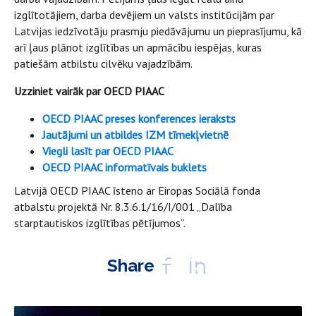
izglītotājiem, darba devējiem un valsts institūcijām par
Latvijas iedzīvotāju prasmju piedāvājumu un pieprasījumu, kā
arī ļaus plānot izglītības un apmācību iespējas, kuras
patiešām atbilstu cilvēku vajadzībām.
Uzziniet vairāk par OECD PIAAC
OECD PIAAC preses konferences ieraksts
Jautājumi un atbildes IZM tīmekļvietnē
Viegli lasīt par OECD PIAAC
OECD PIAAC informatīvais buklets
Latvijā OECD PIAAC īsteno ar Eiropas Sociālā fonda
atbalstu projektā Nr. 8.3.6.1/16/I/001 „Dalība
starptautiskos izglītības pētījumos”.
Share