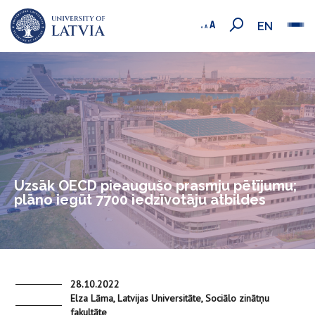
EN
Uzsāk OECD pieaugušo prasmju pētījumu;
plāno iegūt 7700 iedzīvotāju atbildes
28.10.2022
Elza Lāma, Latvijas Universitāte, Sociālo zinātņu
fakultāte