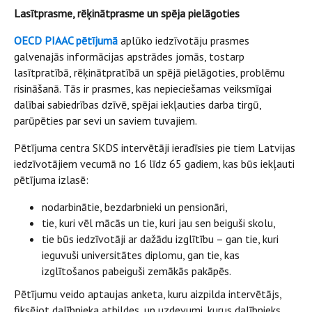
Lasītprasme, rēķinātprasme un spēja pielāgoties
OECD PIAAC pētījumā
aplūko iedzīvotāju prasmes
galvenajās informācijas apstrādes jomās, tostarp
lasītpratībā, rēķinātpratībā un spējā pielāgoties, problēmu
risināšanā. Tās ir prasmes, kas nepieciešamas veiksmīgai
dalībai sabiedrības dzīvē, spējai iekļauties darba tirgū,
parūpēties par sevi un saviem tuvajiem.
Pētījuma centra SKDS intervētāji ieradīsies pie tiem Latvijas
iedzīvotājiem vecumā no 16 līdz 65 gadiem, kas būs iekļauti
pētījuma izlasē:
nodarbinātie, bezdarbnieki un pensionāri,
tie, kuri vēl mācās un tie, kuri jau sen beiguši skolu,
tie būs iedzīvotāji ar dažādu izglītību – gan tie, kuri
ieguvuši universitātes diplomu, gan tie, kas
izglītošanos pabeiguši zemākās pakāpēs.
Pētījumu veido aptaujas anketa, kuru aizpilda intervētājs,
fiksējot dalībnieka atbildes, un uzdevumi, kurus dalībnieks