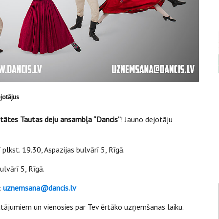
jotājus
itātes Tautas deju ansambļa “Dancis”
! Jauno dejotāju
 plkst. 19.30, Aspazijas bulvārī 5, Rīgā.
ulvārī 5, Rīgā.
:
uznemsana@dancis.lv
jautājumiem un vienosies par Tev ērtāko uzņemšanas laiku.