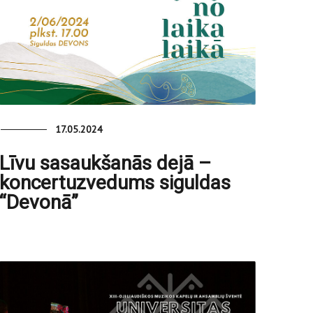
17.05.2024
Līvu sasaukšanās dejā –
koncertuzvedums siguldas
“Devonā”