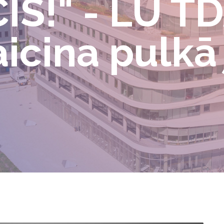
IS!" - LU T
aicina pulkā