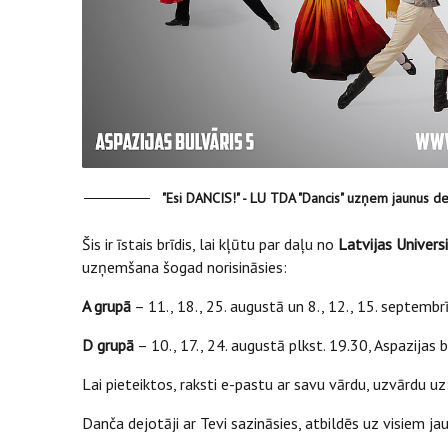
"Esi DANCIS!" - LU TDA "Dancis" uzņem jaunus de
Šis ir īstais brīdis, lai kļūtu par daļu no
Latvijas Univers
uzņemšana šogad norisināsies:
A grupā
– 11., 18., 25. augustā un 8., 12., 15. septembrī
D grupā
– 10., 17., 24. augustā plkst. 19.30, Aspazijas b
Lai pieteiktos, raksti e-pastu ar savu vārdu, uzvārdu uz
Danča dejotāji ar Tevi sazināsies, atbildēs uz visiem 