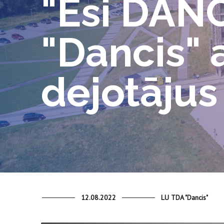
"Esi DANC
"Dancis" 
dejotājus
12.08.2022
LU TDA "Dancis"