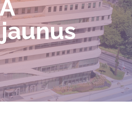
DA
 jaunus