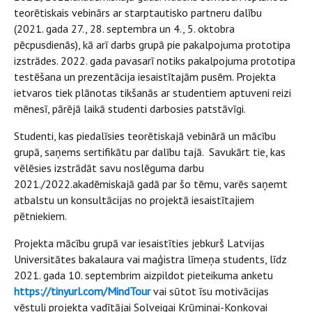
teorētiskais vebinārs ar starptautisko partneru dalību
(2021. gada 27., 28. septembra un 4., 5. oktobra
pēcpusdienās), kā arī darbs grupā pie pakalpojuma prototipa
izstrādes. 2022. gada pavasarī notiks pakalpojuma prototipa
testēšana un prezentācija iesaistītajām pusēm. Projekta
ietvaros tiek plānotas tikšanās ar studentiem aptuveni reizi
mēnesī, pārējā laikā studenti darbosies patstāvīgi.
Studenti, kas piedalīsies teorētiskajā vebinārā un mācību
grupā, saņems sertifikātu par dalību tajā. Savukārt tie, kas
vēlēsies izstrādāt savu noslēguma darbu
2021./2022.akadēmiskajā gadā par šo tēmu, varēs saņemt
atbalstu un konsultācijas no projektā iesaistītajiem
pētniekiem.
Projekta mācību grupā var iesaistīties jebkurš Latvijas
Universitātes bakalaura vai maģistra līmeņa students, līdz
2021. gada 10. septembrim aizpildot pieteikuma anketu
https://tinyurl.com/MindTour
vai sūtot īsu motivācijas
vēstuli projekta vadītājai Solveigai Krūmiņai-Koņkovai