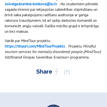
solveiga.krumina-konkova@lu.lv
.
No studentiem pētnieki
sagaida interesi par iekļaujošas sabiedrības stiprināšanu un
brīvā laika pakalpojumu radīšanu auditorijai ar garīga
rakstura traucējumiem, kā arī spēju darboties komandā un
komunicēt angļu valodā. Dalība mācību grupā ir brīvprātīga
un bez maksas.
Vairāk par MindTour projektu:
https://tinyurl.com/MindTourProjekts
. Projektu
Mindful
tourism services for mentally disordered people (MindTour)
līdzfinansē Eiropas Savienības Erasmus+ programma.
Share