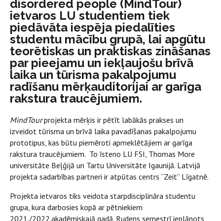
disordered people (MindTour)
ietvaros LU studentiem tiek
piedāvāta iespēja piedalīties
studentu mācību grupā, lai apgūtu
teorētiskas un praktiskas zināšanas
par pieejamu un iekļaujošu brīvā
laika un tūrisma pakalpojumu
radīšanu mērķauditorijai ar garīga
rakstura traucējumiem.
MindTour
projekta mērķis ir pētīt labākās prakses un
izveidot tūrisma un brīvā laika pavadīšanas pakalpojumu
prototipus, kas būtu piemēroti apmeklētājiem ar garīga
rakstura traucējumiem. To īsteno LU FSI, Thomas More
universitāte Beļģijā un Tartu Universitāte Igaunijā. Latvijā
projekta sadarbības partneri ir atpūtas centrs “Zeit” Līgatnē.
Projekta ietvaros tiks veidota starpdisciplināra studentu
grupa, kura darbosies kopā ar pētniekiem
2021./2022.akadēmiskajā gadā. Rudens semestrī ieplānots