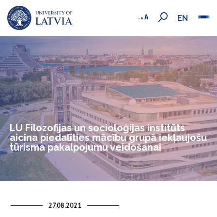
EN
LU Filozofijas un socioloģijas institūts
aicina piedalīties mācību grupā iekļaujošu
tūrisma pakalpojumu veidošanai
27.08.2021