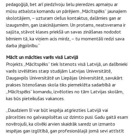
pedagoģijā, bet arī piedzīvoju lielu pieredzes apmaiņu ar
mūsu atbalsta komandu un pārējiem „Mācītspēks” jaunajiem
skolotājiem, – uzturam ciešus kontaktus, dalāmies gan ar
izaugsmēm, gan izaicinājumiem. Un protams, neatsverama ir
sajūta, stāvot klases priekšā un savas zināšanas nododot
bērniem tā, ka viņiem acis mirdz, – tu momentāli redzi sava
darba jēgpilnību.”
Mācīt un mācīties varēs visā Latvijā
Projekts „Mācītspēks” tiek īstenots visā Latvijā, un dalībnieki
varēs izvēlēties starp studijām Latvijas Universitātē,
Daugavpils Universitātē un Liepājas Universitātē, savukārt
prakses īstenošanas skola tiks piemeklēta sadarbībā ar
„Mācītspēks” komandu, izvēloties no tām Latvijas skolām,
kas būs pieteikušas vakances.
„Daudziem šī var būt iespēja atgriezties Latvijā vai
pārcelties no galvaspilsētas uz dzimto pusi. Gadu gaitā esam
novērojuši, ka cilvēki arvien skaidrāk saredz un izmanto
iespējas gan izglītībā, gan profesionālajā jomā sevi attīstīt