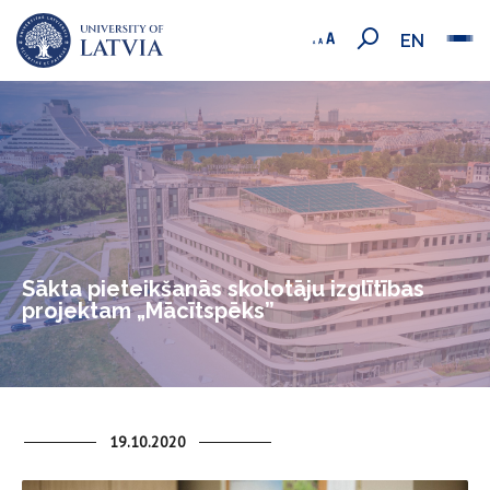
EN
Sākta pieteikšanās skolotāju izglītības
projektam „Mācītspēks”
19.10.2020