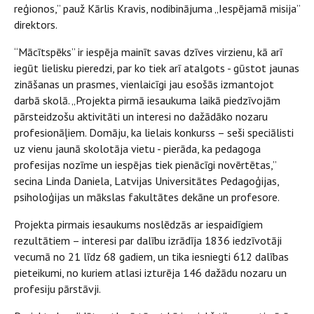
reģionos,” pauž Kārlis Kravis, nodibinājuma „Iespējamā misija”
direktors.
“Mācītspēks” ir iespēja mainīt savas dzīves virzienu, kā arī
iegūt lielisku pieredzi, par ko tiek arī atalgots - gūstot jaunas
zināšanas un prasmes, vienlaicīgi jau esošās izmantojot
darbā skolā. „Projekta pirmā iesaukuma laikā piedzīvojām
pārsteidzošu aktivitāti un interesi no dažādāko nozaru
profesionāļiem. Domāju, ka lielais konkurss – seši speciālisti
uz vienu jaunā skolotāja vietu - pierāda, ka pedagoga
profesijas nozīme un iespējas tiek pienācīgi novērtētas,”
secina Linda Daniela, Latvijas Universitātes Pedagoģijas,
psiholoģijas un mākslas fakultātes dekāne un profesore.
Projekta pirmais iesaukums noslēdzās ar iespaidīgiem
rezultātiem – interesi par dalību izrādīja 1836 iedzīvotāji
vecumā no 21 līdz 68 gadiem, un tika iesniegti 612 dalības
pieteikumi, no kuriem atlasi izturēja 146 dažādu nozaru un
profesiju pārstāvji.