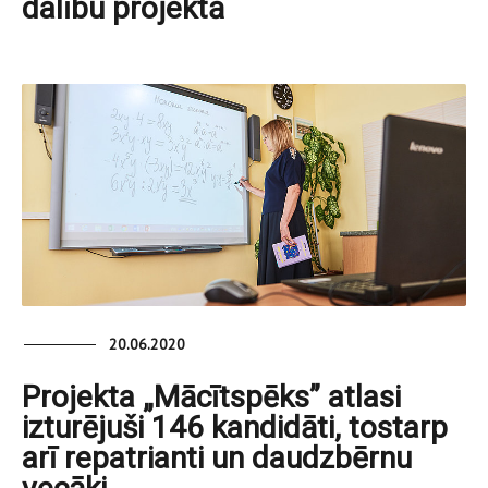
dalību projektā
20.06.2020
Projekta „Mācītspēks” atlasi
izturējuši 146 kandidāti, tostarp
arī repatrianti un daudzbērnu