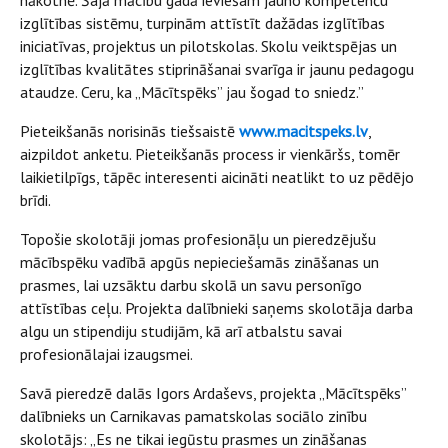
nākotnē. Šajā mācību gadā ieviešam jauno kompetenču
izglītības sistēmu, turpinām attīstīt dažādas izglītības
iniciatīvas, projektus un pilotskolas. Skolu veiktspējas un
izglītības kvalitātes stiprināšanai svarīga ir jaunu pedagogu
ataudze. Ceru, ka „Mācītspēks” jau šogad to sniedz.”
Pieteikšanās norisinās tiešsaistē
www.macitspeks.lv
,
aizpildot anketu. Pieteikšanās process ir vienkāršs, tomēr
laikietilpīgs, tāpēc interesenti aicināti neatlikt to uz pēdējo
brīdi.
Topošie skolotāji jomas profesionāļu un pieredzējušu
mācībspēku vadībā apgūs nepieciešamās zināšanas un
prasmes, lai uzsāktu darbu skolā un savu personīgo
attīstības ceļu. Projekta dalībnieki saņems skolotāja darba
algu un stipendiju studijām, kā arī atbalstu savai
profesionālajai izaugsmei.
Savā pieredzē dalās Igors Ardaševs, projekta „Mācītspēks”
dalībnieks un Carnikavas pamatskolas sociālo zinību
skolotājs: „Es ne tikai iegūstu prasmes un zināšanas