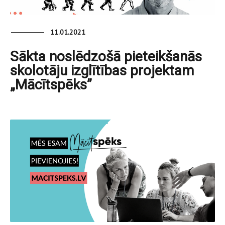
11.01.2021
Sākta noslēdzošā pieteikšanās
skolotāju izglītības projektam
„Mācītspēks”