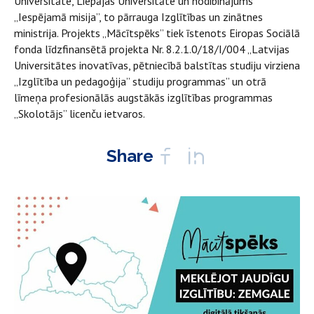
Universitāte, Liepājas Universitāte un nodibinājums
„Iespējamā misija”, to pārrauga Izglītības un zinātnes
ministrija. Projekts „Mācītspēks” tiek īstenots Eiropas Sociālā
fonda līdzfinansētā projekta Nr. 8.2.1.0/18/I/004 „Latvijas
Universitātes inovatīvas, pētniecībā balstītas studiju virziena
„Izglītība un pedagoģija” studiju programmas” un otrā
līmeņa profesionālās augstākās izglītības programmas
„Skolotājs” licenču ietvaros.
Share