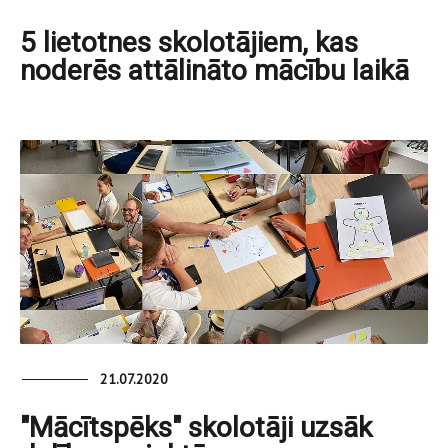
5 lietotnes skolotājiem, kas
noderēs attālināto mācību laikā
21.07.2020
"Mācītspēks" skolotāji uzsāk