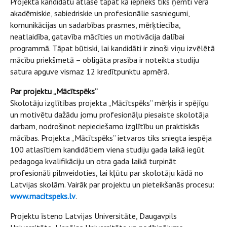
Projekta kandidātu atlasē tāpat kā iepriekš tiks ņemti vērā
akadēmiskie, sabiedriskie un profesionālie sasniegumi,
komunikācijas un sadarbības prasmes, mērķtiecība,
neatlaidība, gatavība mācīties un motivācija dalībai
programmā. Tāpat būtiski, lai kandidāti ir zinoši viņu izvēlētā
mācību priekšmetā – obligāta prasība ir noteikta studiju
satura apguve vismaz 12 kredītpunktu apmērā.
Par projektu „Mācītspēks”
Skolotāju izglītības projekta „Mācītspēks” mērķis ir spējīgu
un motivētu dažādu jomu profesionāļu piesaiste skolotāja
darbam, nodrošinot nepieciešamo izglītību un praktiskās
mācības. Projekta „Mācītspēks” ietvaros tiks sniegta iespēja
100 atlasītiem kandidātiem viena studiju gada laikā iegūt
pedagoga kvalifikāciju un otra gada laikā turpināt
profesionāli pilnveidoties, lai kļūtu par skolotāju kādā no
Latvijas skolām. Vairāk par projektu un pieteikšanās procesu:
www.macitspeks.lv
.
Projektu īsteno Latvijas Universitāte, Daugavpils