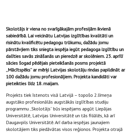
Skolotājs ir viena no svarīgākajām profesijām ikvienā
sabiedrībā. Lai veicinātu Latvijas izglītības kvalitāti un
risinātu kvalificētu pedagogu trūkumu, dažādu jomu
pārstāvjiem tiks sniegta iespēja iegūt pedagoga izglītību un
dalīties savās zināšanās un pieredzē ar skolēniem. 23. aprīlī
sācies šogad pēdējais pieteikšanās posms projektā
„Mācītspēks” ar mērķi Latvijas skolotāju rindas papildināt ar
100 dažādu jomu profesionāļiem. Projekta kandidāti var
pieteikties līdz 18. maijam.
Projekts tiek īstenots visā Latvijā – topošo 2.līmeņa
augstāko profesionālās augstākās izglītības studiju
programmu „Skolotājs” būs iespējams apgūt Liepājas
Universitātē, Latvijas Universitātē un tās filiālēs, kā arī
Daugavpils Universitātē. Arī darba iespējas jaunajiem
skolotājiem tiks piedāvātas visos reģionos. Projekta otrajā