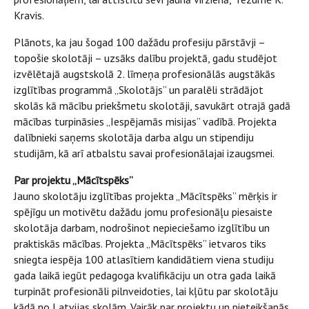
Kravis.
Plānots, ka jau šogad 100 dažādu profesiju pārstāvji –
topošie skolotāji – uzsāks dalību projektā, gadu studējot
izvēlētajā augstskolā 2. līmeņa profesionālās augstākās
izglītības programmā „Skolotājs” un paralēli strādājot
skolās kā mācību priekšmetu skolotāji, savukārt otrajā gadā
mācības turpināsies „Iespējamās misijas” vadībā. Projekta
dalībnieki saņems skolotāja darba algu un stipendiju
studijām, kā arī atbalstu savai profesionālajai izaugsmei.
Par projektu „Mācītspēks”
Jauno skolotāju izglītības projekta „Mācītspēks” mērķis ir
spējīgu un motivētu dažādu jomu profesionāļu piesaiste
skolotāja darbam, nodrošinot nepieciešamo izglītību un
praktiskās mācības. Projekta „Mācītspēks” ietvaros tiks
sniegta iespēja 100 atlasītiem kandidātiem viena studiju
gada laikā iegūt pedagoga kvalifikāciju un otra gada laikā
turpināt profesionāli pilnveidoties, lai kļūtu par skolotāju
kādā no Latvijas skolām. Vairāk par projektu un pieteikšanās