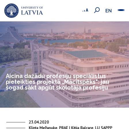
EN
Aicina dažādu profesiju speciālistus
pieteikties projektā „Mācītspēks": jau
šogad sākt apgūt skolotāja profesiju
23.04.2020
Klinta Mežapuķe, PRAE | Kitija Balcare, LU SAPPP