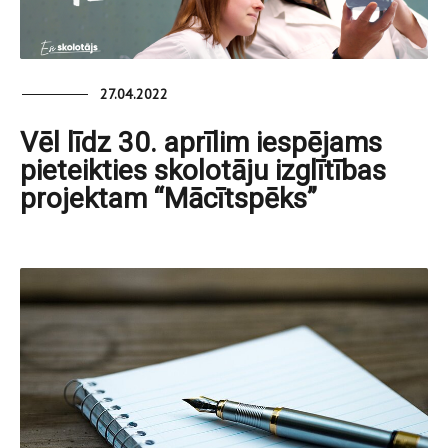
27.04.2022
Vēl līdz 30. aprīlim iespējams
pieteikties skolotāju izglītības
projektam “Mācītspēks”