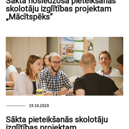
Sākta noslēdzošā pieteikšanās
skolotāju izglītības projektam
„Mācītspēks”
19.10.2020
Sākta pieteikšanās skolotāju
izglītības projektam