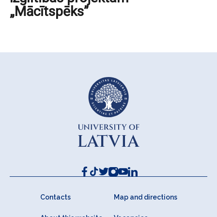
„Mācītspēks”
Contacts
Map and directions