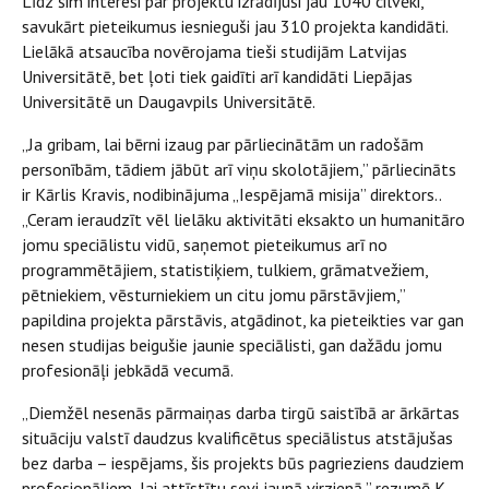
Līdz šim interesi par projektu izrādījuši jau 1040 cilvēki,
savukārt pieteikumus iesnieguši jau 310 projekta kandidāti.
Lielākā atsaucība novērojama tieši studijām Latvijas
Universitātē, bet ļoti tiek gaidīti arī kandidāti Liepājas
Universitātē un Daugavpils Universitātē.
„Ja gribam, lai bērni izaug par pārliecinātām un radošām
personībām, tādiem jābūt arī viņu skolotājiem,” pārliecināts
ir Kārlis Kravis, nodibinājuma „Iespējamā misija” direktors..
„Ceram ieraudzīt vēl lielāku aktivitāti eksakto un humanitāro
jomu speciālistu vidū, saņemot pieteikumus arī no
programmētājiem, statistiķiem, tulkiem, grāmatvežiem,
pētniekiem, vēsturniekiem un citu jomu pārstāvjiem,”
papildina projekta pārstāvis, atgādinot, ka pieteikties var gan
nesen studijas beigušie jaunie speciālisti, gan dažādu jomu
profesionāļi jebkādā vecumā.
„Diemžēl nesenās pārmaiņas darba tirgū saistībā ar ārkārtas
situāciju valstī daudzus kvalificētus speciālistus atstājušas
bez darba – iespējams, šis projekts būs pagrieziens daudziem
profesionāļiem, lai attīstītu sevi jaunā virzienā,” rezumē K.