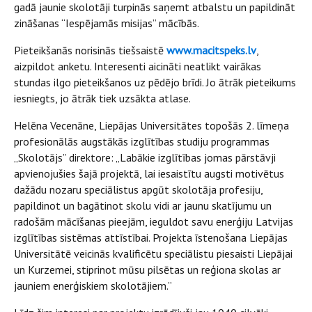
gadā jaunie skolotāji turpinās saņemt atbalstu un papildināt
zināšanas “Iespējamās misijas” mācībās.
Pieteikšanās norisinās tiešsaistē
www.macitspeks.lv
,
aizpildot anketu. Interesenti aicināti neatlikt vairākas
stundas ilgo pieteikšanos uz pēdējo brīdi. Jo ātrāk pieteikums
iesniegts, jo ātrāk tiek uzsākta atlase.
Helēna Vecenāne, Liepājas Universitātes topošās 2. līmeņa
profesionālās augstākās izglītības studiju programmas
„Skolotājs” direktore: „Labākie izglītības jomas pārstāvji
apvienojušies šajā projektā, lai iesaistītu augsti motivētus
dažādu nozaru speciālistus apgūt skolotāja profesiju,
papildinot un bagātinot skolu vidi ar jaunu skatījumu un
radošām mācīšanas pieejām, ieguldot savu enerģiju Latvijas
izglītības sistēmas attīstībai. Projekta īstenošana Liepājas
Universitātē veicinās kvalificētu speciālistu piesaisti Liepājai
un Kurzemei, stiprinot mūsu pilsētas un reģiona skolas ar
jauniem enerģiskiem skolotājiem.”