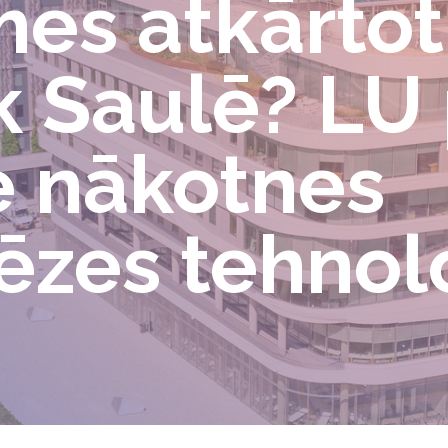
es atkārtot
k Saulē? LU 
e nākotnes
ēzes tehnol