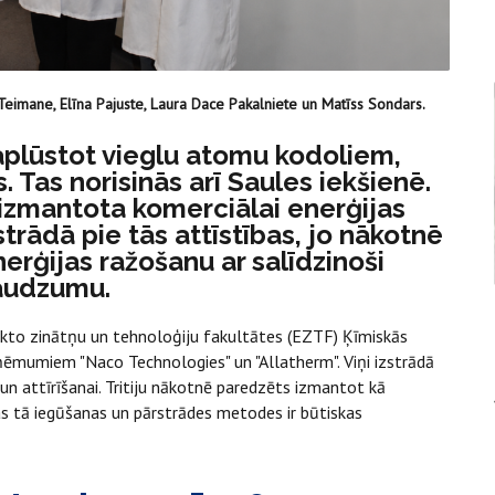
 Teimane, Elīna Pajuste, Laura Dace Pakalniete un Matīss Sondars.
saplūstot vieglu atomu kodoliem,
. Tas norisinās arī Saules iekšienē.
 izmantota komerciālai enerģijas
strādā pie tās attīstības, jo nākotnē
erģijas ražošanu ar salīdzinoši
daudzumu.
ksakto zinātņu un tehnoloģiju fakultātes (EZTF) Ķīmiskās
uzņēmumiem "Naco Technologies" un "Allatherm". Viņi izstrādā
 un attīrīšanai. Tritiju nākotnē paredzēts izmantot kā
s tā iegūšanas un pārstrādes metodes ir būtiskas