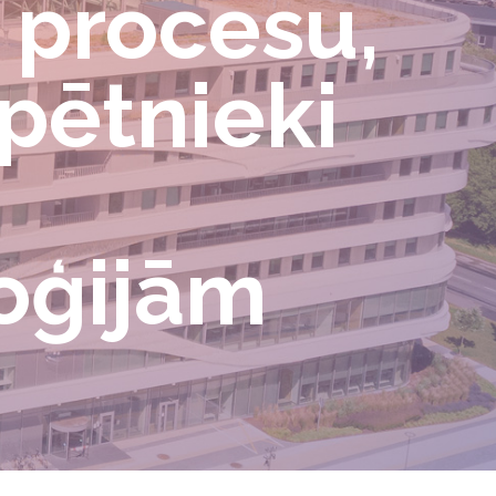
 procesu,
pētnieki
oģijām