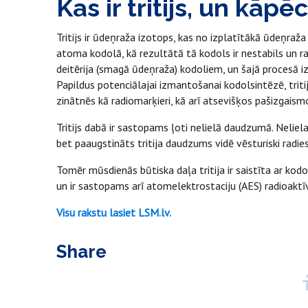
Kas ir tritijs, un kāpēc
Tritijs ir ūdeņraža izotops, kas no izplatītākā ūdeņraža
atoma kodolā, kā rezultātā tā kodols ir nestabils un ra
deitērija (smagā ūdeņraža) kodoliem, un šajā procesā iz
Papildus potenciālajai izmantošanai kodolsintēzē, tritij
zinātnēs kā radiomarķieri, kā arī atsevišķos pašizgais
Tritijs dabā ir sastopams ļoti nelielā daudzumā. Neli
bet paaugstināts tritija daudzums vidē vēsturiski radie
Tomēr mūsdienās būtiska daļa tritija ir saistīta ar ko
un ir sastopams arī atomelektrostaciju (AES) radioakt
Visu rakstu lasiet LSM.lv.
Share