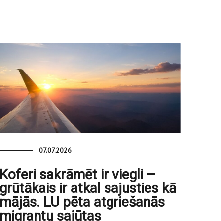
07.07.2026
Koferi sakrāmēt ir viegli –
grūtākais ir atkal sajusties kā
mājās. LU pēta atgriešanās
migrantu sajūtas