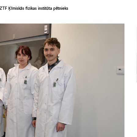
TF Ķīmiskās fizikas institūta pētnieks