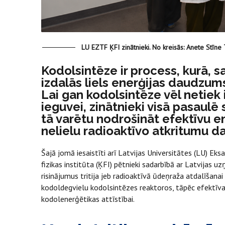
LU EZTF ĶFI zinātnieki. No kreisās: Anete Stīne
Kodolsintēze ir process, kurā, 
izdalās liels enerģijas daudzums
Lai gan kodolsintēze vēl netiek
ieguvei, zinātnieki visā pasaulē 
tā varētu nodrošināt efektīvu en
nelielu radioaktīvo atkritumu 
Šajā jomā iesaistīti arī Latvijas Universitātes (LU) E
fizikas institūta (ĶFI) pētnieki sadarbībā ar Latvijas 
risinājumus tritija jeb radioaktīvā ūdeņraža atdalīšanai
kodoldegvielu kodolsintēzes reaktoros, tāpēc efektīva
kodolenerģētikas attīstībai.