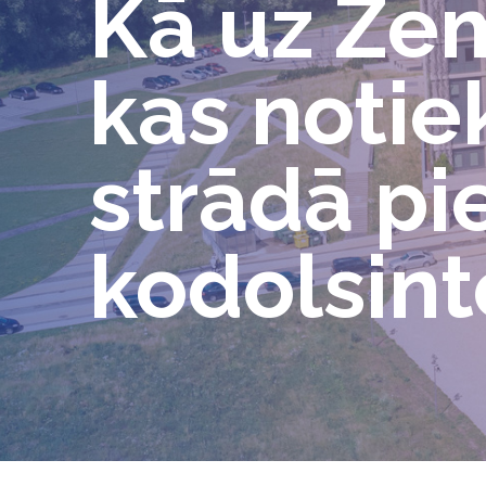
Kā uz Zem
kas notie
strādā pi
kodolsint