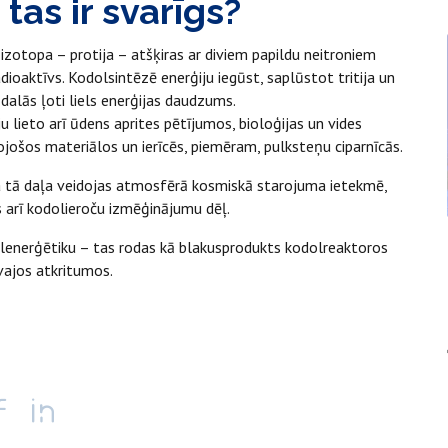
 tas ir svarīgs?
 izotopa – protija – atšķiras ar diviem papildu neitroniem
dioaktīvs. Kodolsintēzē enerģiju iegūst, saplūstot tritija un
dalās ļoti liels enerģijas daudzums.
u lieto arī ūdens aprites pētījumos, bioloģijas un vides
mojošos materiālos un ierīcēs, piemēram, pulksteņu ciparnīcās.
ela tā daļa veidojas atmosfērā kosmiskā starojuma ietekmē,
s arī kodolieroču izmēģinājumu dēļ.
dolenerģētiku – tas rodas kā blakusprodukts kodolreaktoros
īvajos atkritumos.