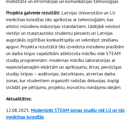
mobilitāte un informācijas un komunikācijas tehnoloģijas.
Projekta galvenie rezultāti:
Latvijas Universitāte un LU
medicīnas koledžas tiks aprīkotas ar tehnoloģijām, kas
atbilst mūsdienu industrijas standartiem, tādējādi veicinot
vietējo un starptautisko studentu piesaisti un Latvijas
augstākās izglītības konkurētspēju un sekmējot zināšanu
apguvi. Projekta rezultātā tiks izveidota mūsdienu prasībām
un darba tirgus vajadzībām atbilstoša mācību vide STEAM
studiju programmām: modernas mācību laboratorijas ar
nepieciešamajām iekārtām un aprīkojumu, ērtas, pievilcīgas
studiju telpas – auditorijas, datorklases, atvertas darba
zonas, kur studentiem organizēt radošas diskusijas, kopīgi
strādāt pie pētījumu, projektu, inovatīvu risinājumu idejām.
Aktualitātes:
12.08.2025.
Modernizēs STEAM jomas studiju vidi LU un tās
medicīnas koledžās