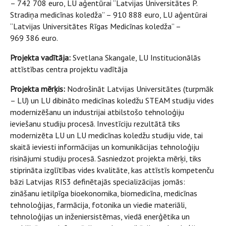
– 742 708 euro, LU aģentūrai “Latvijas Universitātes P.
Stradiņa medicīnas koledža” – 910 888 euro, LU aģentūrai
“Latvijas Universitātes Rīgas Medicīnas koledža” –
969 386 euro.
Projekta vadītāja:
Svetlana Skangale, LU Institucionālās
attīstības centra projektu vadītāja
Projekta mērķis:
Nodrošināt Latvijas Universitātes (turpmāk
– LU) un LU dibināto medicīnas koledžu STEAM studiju vides
modernizēšanu un industrijai atbilstošo tehnoloģiju
ieviešanu studiju procesā. Investīciju rezultātā tiks
modernizēta LU un LU medicīnas koledžu studiju vide, tai
skaitā ieviesti informācijas un komunikācijas tehnoloģiju
risinājumi studiju procesā. Sasniedzot projekta mērķi, tiks
stiprināta izglītības vides kvalitāte, kas attīstīs kompetenču
bāzi Latvijas RIS3 definētajās specializācijas jomās:
zināšanu ietilpīga bioekonomika, biomedicīna, medicīnas
tehnoloģijas, farmācija, fotonika un viedie materiāli,
tehnoloģijas un inženiersistēmas, viedā enerģētika un