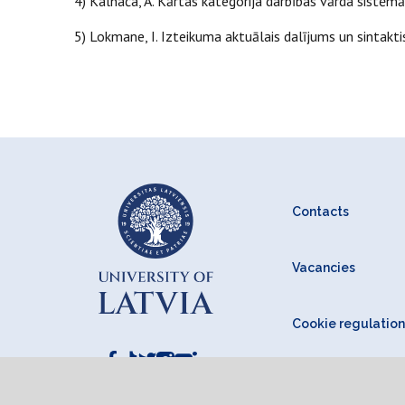
4) Kalnača, A. Kārtas kategorija darbības vārda sistēmā
5) Lokmane, I. Izteikuma aktuālais dalījums un sintakti
Contacts
Vacancies
Cookie regulation