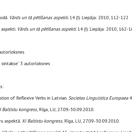
lodā.
Vārds un tā pētīšanas aspekti.
14 (I). Liepāja: 2010, 112-122
 aspekti.
Vārds un tā pētīšanas aspekti.
14 (I). Liepāja: 2010, 162-
 autorloksnes
a sintakse” 3 autorloksnes
s:
ution of Reflexive Verbs in Latvian.
Societas Linguistica Europaea
4
I Baltistu kongress
, Rīga, LU, 27.09.-30.09.2010.
aru aspektā.
XI Baltistu kongress
, Rīga, LU, 27.09.-30.09.2010.