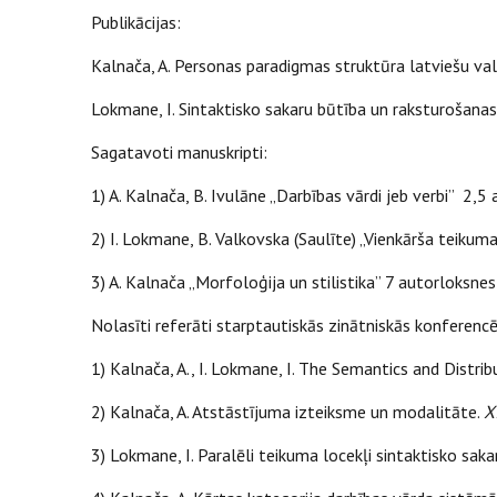
Publikācijas:
Kalnača, A. Personas paradigmas struktūra latviešu va
Lokmane, I. Sintaktisko sakaru būtība un raksturošanas
Sagatavoti manuskripti:
1) A. Kalnača, B. Ivulāne „Darbības vārdi jeb verbi” 2,5
2) I. Lokmane, B. Valkovska (Saulīte) „Vienkārša teikum
3) A. Kalnača „Morfoloģija un stilistika” 7 autorloksnes
Nolasīti referāti starptautiskās zinātniskās konferencē
1) Kalnača, A., I. Lokmane, I. The Semantics and Distrib
2) Kalnača, A. Atstāstījuma izteiksme un modalitāte.
X
3) Lokmane, I. Paralēli teikuma locekļi sintaktisko sak