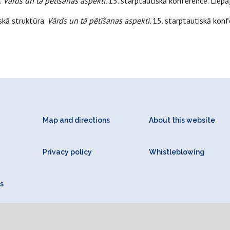
.
Vārds un tā pētīšanas aspekti.
15. starptautiskā konference. Liepā
skā struktūra.
Vārds un tā pētīšanas aspekti.
15. starptautiskā konf
Map and directions
About this website
Privacy policy
Whistleblowing
s