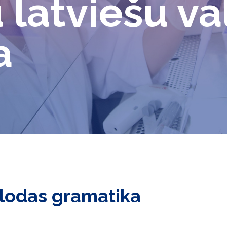
latviešu va
a
alodas gramatika