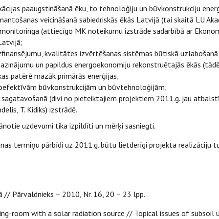
kācijas paaugstināšanā ēku, to tehnoloģiju un būvkonstrukciju ener
mantošanas veicināšanā sabiedriskās ēkās Latvijā (tai skaitā LU Aka
a monitoringa (attiecīgo MK noteikumu izstrāde sadarbībā ar Ekonom
atvijā;
dzfinansējumu, kvalitātes izvērtēšanas sistēmas būtiskā uzlabošan
zinājumu un papildus energoekonomiju rekonstruētajās ēkās (tādēj
as patērē mazāk primārās enerģijas;
rgoefektīvām būvkonstrukcijām un būvtehnoloģijām;
sagatavošanā (divi no pieteiktajiem projektiem 2011.g. jau atbalstī
elis, T. Kidiks) izstrādē.
notie uzdevumi tika izpildīti un mērķi sasniegti.
s termiņu pārbīdi uz 2011.g. būtu lietderīgi projekta realizāciju t
jā // Pārvaldnieks – 2010, Nr. 16, 20 – 23 lpp.
ving-room with a solar radiation source // Topical issues of subsoil