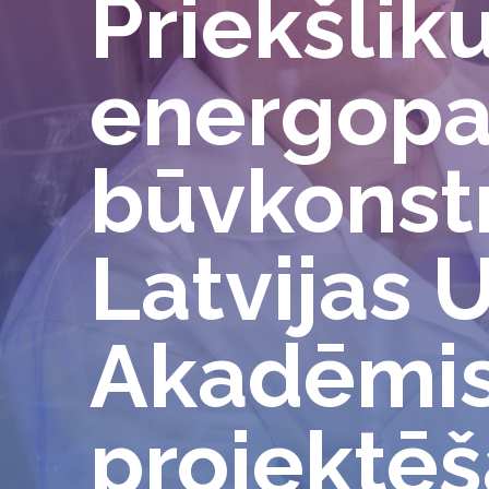
Priekšlik
energopat
būvkonstr
Latvijas 
Akadēmis
projektē