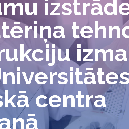
umu izstrād
ēriņa tehno
ukciju izma
Universitāte
kā centra
šanā