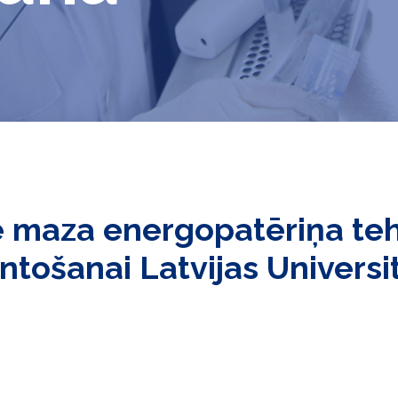
e maza energopatēriņa te
ntošanai Latvijas Univers