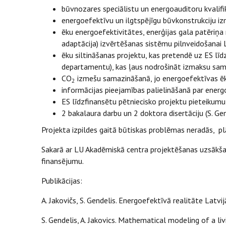
būvnozares speciālistu un energoauditoru kvalifi
energoefektīvu un ilgtspējīgu būvkonstrukciju iz
ēku energoefektivitātes, enerģijas gala patēriņ
adaptācija) izvērtēšanas sistēmu pilnveidošanai L
ēku siltināšanas projektu, kas pretendē uz ES lī
departamentu), kas ļaus nodrošināt izmaksu sama
CO
izmešu samazināšanā, jo energoefektīvas ēk
2
informācijas pieejamības palielināšanā par ene
ES līdzfinansētu pētniecisko projektu pieteikumu 
2 bakalaura darbu un 2 doktora disertāciju (S. Gend
Projekta izpildes gaitā būtiskas problēmas neradās, plā
Sakarā ar LU Akadēmiskā centra projektēšanas uzsākšana
finansējumu.
Publikācijas:
A. Jakovičs, S. Gendelis. Energoefektīvā realitāte Latvi
S. Gendelis, A. Jakovics. Mathematical modeling of a li