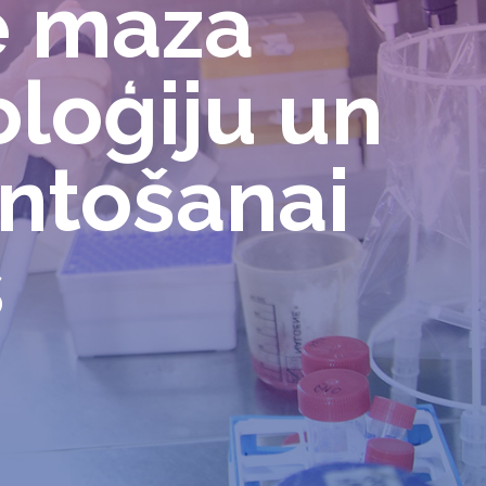
e maza
loģiju un
ntošanai
s