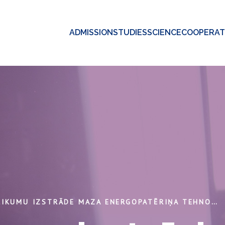
ADMISSION
STUDIES
SCIENCE
COOPERAT
PRIEKŠLIKUMU IZSTRĀDE MAZA ENERGOPATĒRIŅA TEHNOLOĢIJU UN BŪVKONSTRUKCIJU IZMANTOŠANAI LATVIJAS UNIVERSITĀTES AKADĒMISKĀ CENTRA PROJEKTĒŠANĀ