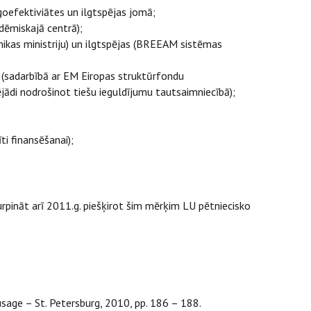
goefektiviātes un ilgtspējas jomā;
dēmiskajā centrā);
ikas ministriju) un ilgtspējas (BREEAM sistēmas
ā (sadarbībā ar EM Eiropas struktūrfondu
ādi nodrošinot tiešu ieguldījumu tautsaimniecībā);
ti finansēšanai);
urpināt arī 2011.g. piešķirot šim mērķim LU pētniecisko
 usage – St. Petersburg, 2010, pp. 186 – 188.