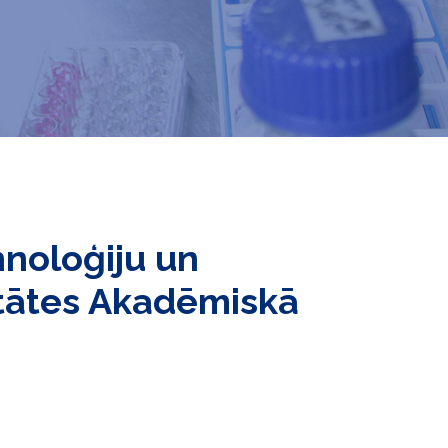
hnoloģiju un
itātes Akadēmiskā