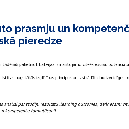
egūto prasmju un kompeten
iskā pieredze
ti, tādējādi palielinot Latvijas izmantojamo cilvēkresursu potenciāl
lstītas augstākās izglītības principus un izstrādāt daudzveidīgus
as analīzi par studiju rezultātu (learning outcomes) definēšanu citu
ju un kompetenču formulēšanā,