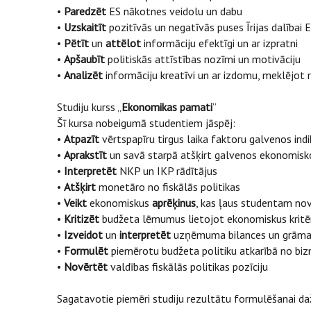
•
Paredzēt
ES nākotnes veidolu un dabu
•
Uzskaitīt
pozitīvās un negatīvās puses Īrijas dalībai 
•
Pētīt
un
attēlot
informāciju efektīgi un ar izpratni
•
Apšaubīt
politiskās attīstības nozīmi un motivāciju
•
Analizēt
informāciju kreatīvi un ar izdomu, meklējot
Studiju kurss „
Ekonomikas pamati
”
Šī kursa nobeigumā studentiem jāspēj:
•
Atpazīt
vērtspapīru tirgus laika faktoru galvenos ind
•
Aprakstīt
un savā starpā atšķirt galvenos ekonomisko
•
Interpretēt
NKP un IKP rādītājus
•
Atšķirt
monetāro no fiskālās politikas
•
Veikt
ekonomiskus
aprēķinus
, kas ļaus studentam nov
•
Kritizēt
budžeta lēmumus lietojot ekonomiskus kritēr
•
Izveidot
un
interpretēt
uzņēmuma bilances un grāmat
•
Formulēt
piemērotu budžeta politiku atkarībā no biz
•
Novērtēt
valdības fiskālās politikas pozīciju
Sagatavotie piemēri studiju rezultātu formulēšanai d