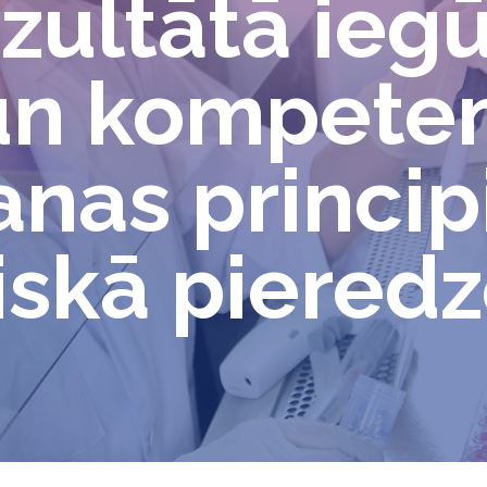
ezultātā ieg
un kompete
nas princip
iskā piered