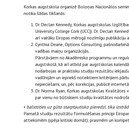
Korkas augstskola organizē Boloņas Nacionālos semināru
notika šādas tikšanās:
Dr Declan Kennedy, Korkas augstskolas Izglītība
University College Cork (UCC)). Dr. Declan Kenned
arī vairāku Eiropas mērogā nozīmīgu publikāciju
Cynthia Deane, Options Consulting, pašnodarbināt
vadības maiņu organizācijās.
Pārstāvjiem no Akadēmisko programmu un regulu 
augstskolā, kā arī atbild par augstskolas kalen
nodarbojas ar praktisku studiju rezultātu iekļau
vadlīnijām un iepriekš noteiktiem kritērijiem pā
nepieciešami, un, pēc korekcijas, publicē internetā
Dr. Norma Ryan, Korkas augstskolas Kvalitātes ve
par vienu no būtiskiem studiju kvalitātes nodro
•
balstoties uz gūto starptautisko pieredzi, tika izst
Pamatā studiju rezultātu formulēšanas principi Eiropa
attieksmēm (spēja kritiski domāt), prasmēm un kompe