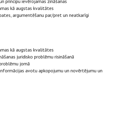
u un principu ievērojamas zināšanas
jamas kā augstas kvalitātes
ebates, argumentēšanu par/pret un neatkarīgi
jamas kā augstas kvalitātes
ināšanas juridisko problēmu risināšanā
o problēmu jomā
šu informācijas avotu apkopojumu un novērtējumu un