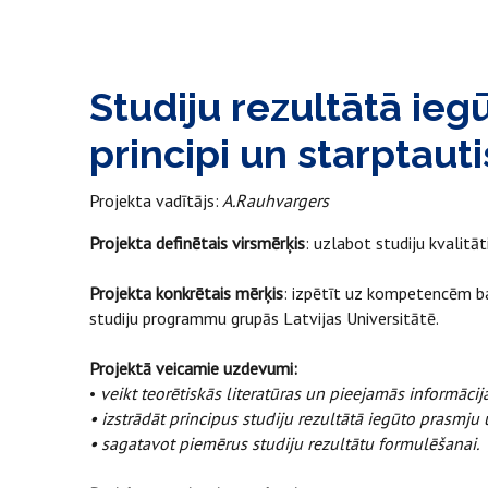
Studiju rezultātā i
principi un starptaut
Projekta vadītājs:
A.Rauhvargers
Projekta definētais virsmērķis
: uzlabot studiju kvalitā
Projekta konkrētais mērķis
: izpētīt uz kompetencēm ba
studiju programmu grupās Latvijas Universitātē.
Projektā veicamie uzdevumi:
•
veikt teorētiskās literatūras un pieejamās informācij
• izstrādāt principus studiju rezultātā iegūto prasm
• sagatavot piemērus studiju rezultātu formulēšanai.