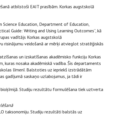
mēšanā atbilstoši EAIT prasībām. Korkas augstskolā
 in Science Education, Department of Education,
actical Guide: Writing and Using Learning Outcomes”, kā
rupas vadītājs Korkas augstskolā
vu risinājumu veidošanā ar mērķi atvieglot stratēģiskās
tzīšanas un izskatīšanas akadēmisko funkciju Korkas
ām, kuras nosaka akadēmiskā vadība. Šis departaments
kolas līmenī. Balstoties uz iepriekš izstrādātām
bas gadījumā saskaņo uzlabojumus, ja tādi ir
bioķīmijā. Studiju rezultātu formulēšana tiek uztverta
ulēšanā
O taksonomiju. Studiju rezultāti balstās uz