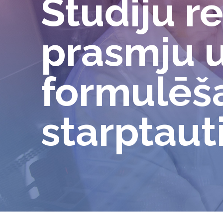
Studiju r
prasmju 
formulēša
starptaut