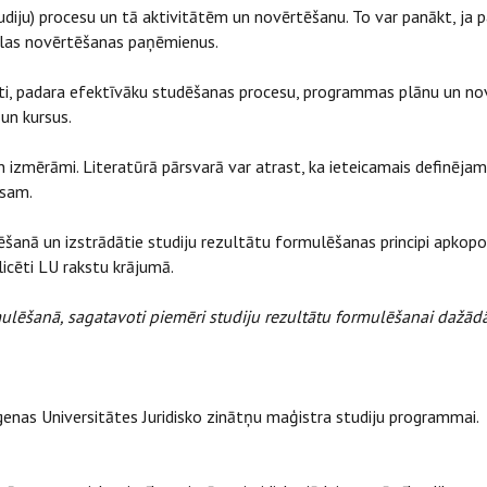
(studiju) procesu un tā aktivitātēm un novērtēšanu. To var panākt, j
vēlas novērtēšanas paņēmienus.
akstīti, padara efektīvāku studēšanas procesu, programmas plānu un 
un kursus.
 un izmērāmi. Literatūrā pārsvarā var atrast, ka ieteicamais definēja
rsam.
ēšanā un izstrādātie studiju rezultātu formulēšanas principi apkop
icēti LU rakstu krājumā.
rmulēšanā, sagatavoti piemēri studiju rezultātu formulēšanai dažād
nas Universitātes Juridisko zinātņu maģistra studiju programmai.