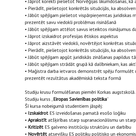
• Jāprot korekti pielietot Norvēģijas likumdošanas, kā a
• Pierādīt, pielietojot konkrētās situācijās, ka abso
• Jābūt spējīgam pielietot vispārpieņemtas juridiskas 
prezentēt savu viedokli problēmas risināšanā
• Jābūt spējīgam attēlot savus ieteiktos risinājumus 
• Jāprot izskaidrot profesijas ētiskos aspektus
• Jāprot aizstāvēt viedokli, novērtējot konkrētas situāci
• Pierādīt, pielietojot konkrētās situācijās, ka abso
• Jābūt spējīgam apgūt juridiskās zināšanas papildus tā
• Jābūt spējīgam strādāt grupā kā dalībniekam, kas akt
• Maģistra darba ietvaros demonstrēt spēju formulēt 
prezentēt rezultātus akadēmiskā teksta formā
Studiju krusu formulēšanas piemēri Korkas augstskolā.
Studiju kurss „
Eiropas Savienības politika
”
Šī kursa nobeigumā studentiem jāspēj:
•
Izskaidrot
ES izveidošanas pamatā esošo loģiku
•
Aprakstīt
atšķirības starp supranacionālismu un star
•
Kritizēt
ES galveno institūciju struktūru un darbību
•
Novērtēt
atsevišķu ES politiku politisko un ekonomis