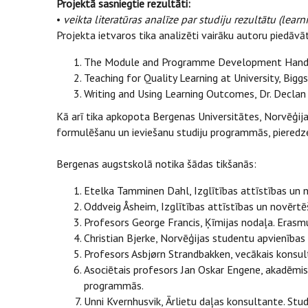
Projektā sasniegtie rezultāti:
•
veikta literatūras analīze par studiju rezultātu (lea
Projekta ietvaros tika analizēti vairāku autoru piedāvā
The Module and Programme Development Handb
Teaching for Quality Learning at University, Big
Writing and Using Learning Outcomes, Dr. Decla
Kā arī tika apkopota Bergenas Universitātes, Norvēģija,
formulēšanu un ieviešanu studiju programmās, pieredz
Bergenas augstskolā notika šādas tikšanās:
Etelka Tamminen Dahl, Izglītības attīstības un 
Oddveig Åsheim, Izglītības attīstības un novērt
Profesors George Francis, Ķīmijas nodaļa. Erasm
Christian Bjerke, Norvēģijas studentu apvienības 
Profesors Asbjørn Strandbakken, vecākais konsult
Asociētais profesors Jan Oskar Engene, akadēmisk
programmās.
Unni Kvernhusvik, Ārlietu daļas konsultante. Stu