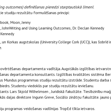
rning outcomes) definēšanas pieredzi starptautiskā līmenī.
tie studiju rezultātu formulēšanas principi:
ook, Moon, Jenny
gs, JohnWriting and Using Learning Outcomes, Dr. Declan Kennedy
n Kennedy
 un Korkas augstskolas (University College Cork (UCC)), kas šobrīd ir
e.
novērtēšanas departamenta vadītāja. Augstākās izglītības ietvarstr
ēšanas departamenta konsultants. Izglītības kvalitātes sistēma Ber
us Mundus programmas studiju rezultātu izstrāde. Studentu darba 
biedrs. Studentu viedoklis par studiju rezultātu ieviešanu.
ants Lars Skjold Wilhelmsen , Juridiskā fakultāte. Tiesībzinību maģ
ās daļas direktore Ingunn Greve, Sociālo zinātņu fakultāte. jauno p
diju programas veidošanas vadlīnijas TropEd tīkla ietvaros.