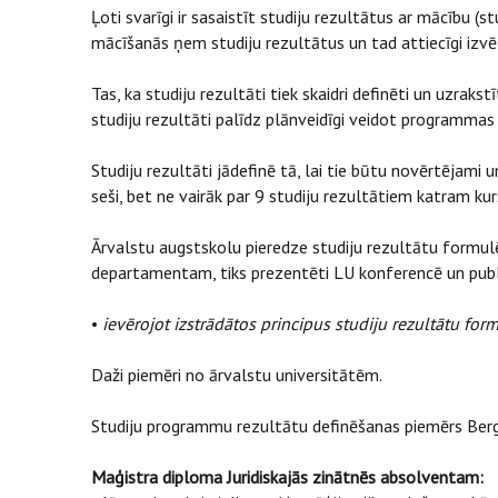
Ļoti svarīgi ir sasaistīt studiju rezultātus ar mācību 
mācīšanās ņem studiju rezultātus un tad attiecīgi iz
Tas, ka studiju rezultāti tiek skaidri definēti un uzr
studiju rezultāti palīdz plānveidīgi veidot programmas 
Studiju rezultāti jādefinē tā, lai tie būtu novērtējami
seši, bet ne vairāk par 9 studiju rezultātiem katram ku
Ārvalstu augstskolu pieredze studiju rezultātu formul
departamentam, tiks prezentēti LU konferencē un publ
•
ievērojot izstrādātos principus studiju rezultātu fo
Daži piemēri no ārvalstu universitātēm.
Studiju programmu rezultātu definēšanas piemērs Berge
Maģistra diploma Juridiskajās zinātnēs absolventam: