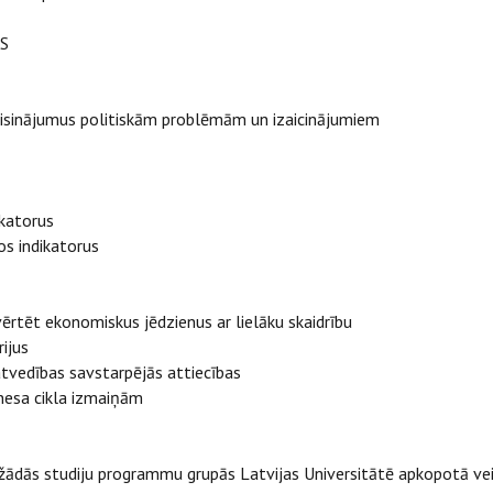
ES
 risinājumus politiskām problēmām un izaicinājumiem
ikatorus
s indikatorus
ērtēt ekonomiskus jēdzienus ar lielāku skaidrību
ijus
vedības savstarpējās attiecības
nesa cikla izmaiņām
ažādās studiju programmu grupās Latvijas Universitātē apkopotā ve