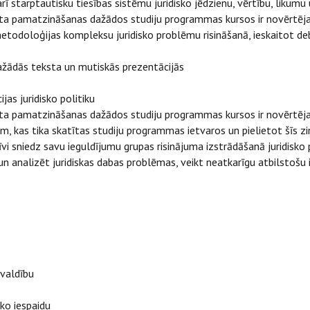
rī starptautisku tiesības sistēmu juridisko jēdzienu, vērtību, likum
lventa pamatzināšanas dažādos studiju programmas kursos ir novērtē
metodoloģijas kompleksu juridisko problēmu risināšanā, ieskaitot d
dažādās teksta un mutiskās prezentācijās
jas juridisko politiku
lventa pamatzināšanas dažādos studiju programmas kursos ir novērtē
m, kas tika skatītas studiju programmas ietvaros un pielietot šīs z
īvi sniedz savu ieguldījumu grupas risinājuma izstrādāšanā juridisk
un analizēt juridiskas dabas problēmas, veikt neatkarīgu atbilsto
pvaldību
ko iespaidu