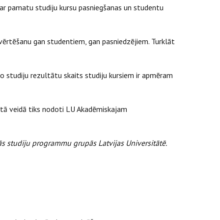
a par pamatu studiju kursu pasniegšanas un studentu
novērtēšanu gan studentiem, gan pasniedzējiem. Turklāt
mo studiju rezultātu skaits studiju kursiem ir apmēram
otā veidā tiks nodoti LU Akadēmiskajam
ās studiju programmu grupās Latvijas Universitātē.