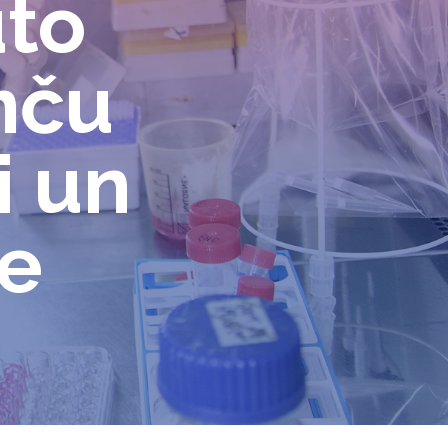
ūto
nču
i un
ze