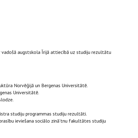
 vadošā augstskola Īrijā attiecībā uz studiju rezultātu
uktūra Norvēģijā un Bergenas Universitātē.
genas Universitātē.
slodze.
istra studiju programmas studiju rezultāti.
rasību ieviešana sociālo zinā’tnu fakultātes studiju