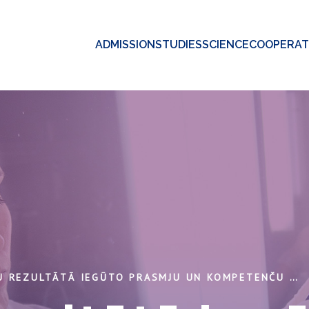
ADMISSION
STUDIES
SCIENCE
COOPERAT
STUDIJU REZULTĀTĀ IEGŪTO PRASMJU UN KOMPETENČU FORMULĒŠANAS PRINCIPI UN STARPTAUTISKĀ PIEREDZE