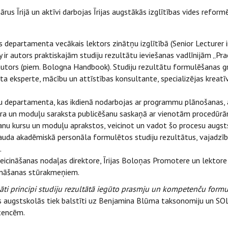
s Īrijā un aktīvi darbojas Īrijas augstākās izglītības vides refor
s departamenta vecākais lektors zinātņu izglītībā (Senior Lecturer
y ir autors praktiskajām studiju rezultātu ieviešanas vadlīnijām „Pr
 autors (piem. Bologna Handbook). Studiju rezultātu formulēšanas g
a eksperte, mācību un attīstības konsultante, specializējas kreatī
departamenta, kas ikdienā nodarbojas ar programmu plānošanas, a
dāra un moduļu saraksta publicēšanu saskaņā ar vienotām procedūr
šanu kursu un moduļu aprakstos, veicinot un vadot šo procesu augsts
rbauda akadēmiskā personāla formulētos studiju rezultātus, vajadzī
.
icināšanas nodaļas direktore, Īrijas Boloņas Promotere un lektore 
šināšanas stūrakmeņiem.
rādāti principi studiju rezultātā iegūto prasmju un kompetenču form
s augstskolās tiek balstīti uz Benjamina Blūma taksonomiju un SOL
tencēm.