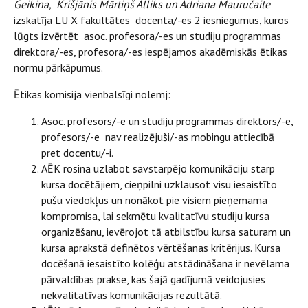
Geikina, Krišjānis Mārtiņš Alliks un Adriana Mauručaite
izskatīja LU X fakultātes docenta/-es 2 iesniegumus, kuros
lūgts izvērtēt asoc. profesora/-es un studiju programmas
direktora/-es, profesora/-es iespējamos akadēmiskās ētikas
normu pārkāpumus.
Ētikas komisija vienbalsīgi nolemj:
Asoc. profesors/-e un studiju programmas direktors/-e,
profesors/-e nav realizējuši/-as mobingu attiecībā
pret docentu/-i.
AĒK rosina uzlabot savstarpējo komunikāciju starp
kursa docētājiem, cieņpilni uzklausot visu iesaistīto
pušu viedokļus un nonākot pie visiem pieņemama
kompromisa, lai sekmētu kvalitatīvu studiju kursa
organizēšanu, ievērojot tā atbilstību kursa saturam un
kursa aprakstā definētos vērtēšanas kritērijus. Kursa
docēšanā iesaistīto kolēģu atstādināšana ir nevēlama
pārvaldības prakse, kas šajā gadījumā veidojusies
nekvalitatīvas komunikācijas rezultātā.