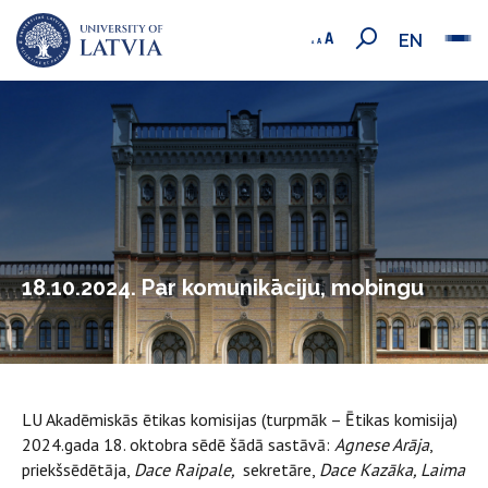
EN
18.10.2024. Par komunikāciju, mobingu
LU Akadēmiskās ētikas komisijas (turpmāk – Ētikas komisija)
2024.gada 18. oktobra sēdē šādā sastāvā:
Agnese Arāja
,
priekšsēdētāja,
Dace Raipale,
sekretāre,
Dace Kazāka, Laima