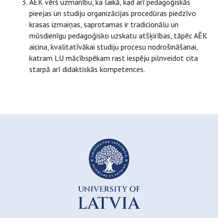
AĒK vērš uzmanību, ka laikā, kad arī pedagoģiskās
pieejas un studiju organizācijas procedūras piedzīvo
krasas izmaiņas, saprotamas ir tradicionālu un
mūsdienīgu pedagoģisko uzskatu atšķirības, tāpēc AĒK
aicina, kvalitatīvākai studiju procesu nodrošināšanai,
katram LU mācībspēkam rast iespēju pilnveidot cita
starpā arī didaktiskās kompetences.