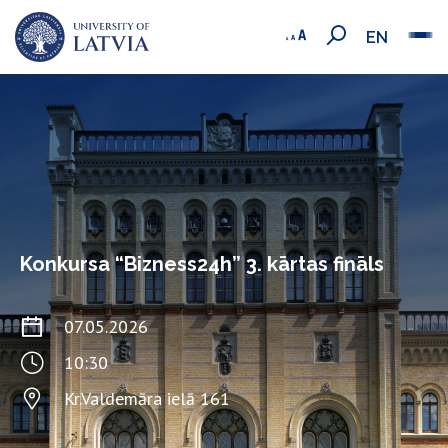
EN
Konkursa “Bizness24h” 3. kārtas fināls
07.05.2026
10:30
Kr.Valdemāra ielā 161