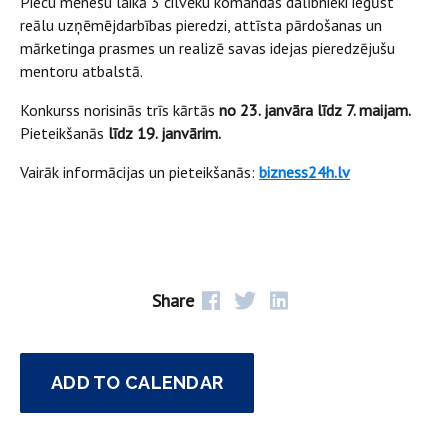
Piecu mēnešu laikā 3 cilvēku komandās dalībnieki iegūst
reālu uzņēmējdarbības pieredzi, attīsta pārdošanas un
mārketinga prasmes un realizē savas idejas pieredzējušu
mentoru atbalstā.
Konkurss norisinās trīs kārtās
no 23. janvāra līdz 7. maijam.
Pieteikšanās
līdz 19. janvārim.
Vairāk informācijas un pieteikšanās:
bizness24h.lv
Share
ADD TO CALENDAR