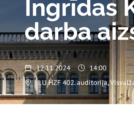
Ingrīdas 
darba ai
12.11.2024
14:00
LU HZF 402. auditorija, Visvalža