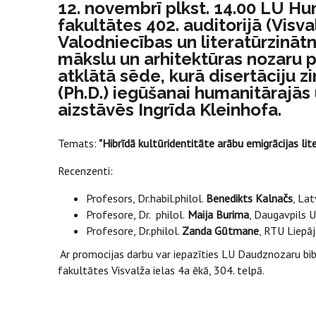
12. novembrī plkst. 14.00 LU Hu
fakultātes 402. auditorijā (Visva
Valodniecības un literatūrzināt
mākslu un arhitektūras nozaru
atklātā sēde, kurā disertāciju 
(Ph.D.) iegūšanai humanitārajās
aizstāvēs Ingrīda Kleinhofa.
Temats:
"Hibrīdā kultūridentitāte arābu emigrācijas lit
Recenzenti:
Profesors, Dr.habil.philol.
Benedikts Kalnačs
, Lat
Profesore, Dr. philol.
Maija Burima
, Daugavpils 
Profesore, Dr.philol.
Zanda Gūtmane
, RTU Liep
Ar promocijas darbu var iepazīties LU Daudznozaru bi
fakultātes Visvalža ielas 4a ēkā, 304. telpā.