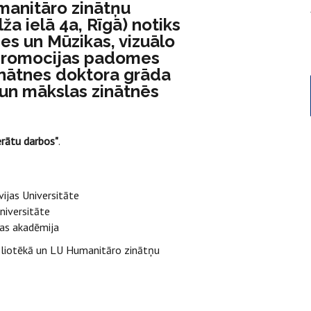
manitāro zinātņu
lža ielā 4a, Rīgā) notiks
nes un Mūzikas, vizuālo
 promocijas padomes
zinātnes doktora grāda
 un mākslas zinātnēs
erātu darbos"
.
vijas Universitāte
Universitāte
ājas akadēmija
bliotēkā un LU Humanitāro zinātņu