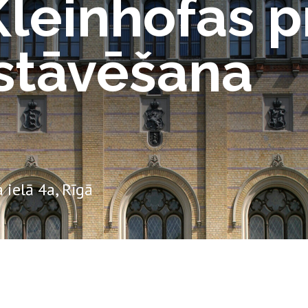
Kleinhofas 
zstāvēšana
 ielā 4a, Rīgā