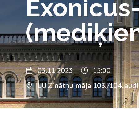
Exonicus-
(mediķie
03.11.2023
15:00
LU Zinātņu māja 103./104. audi