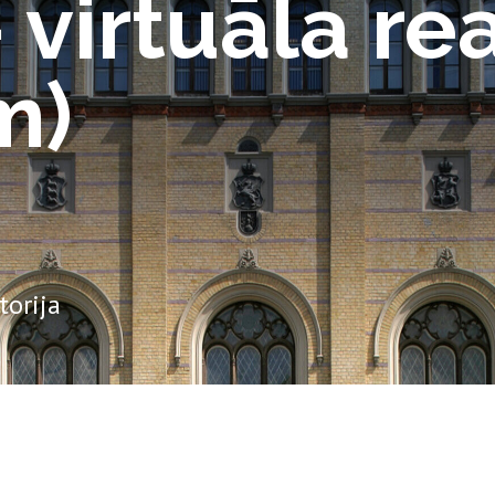
 virtuāla rea
m)
torija