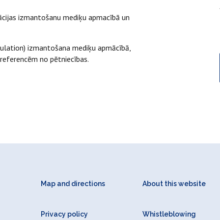
ulācijas izmantošanu mediķu apmacībā un
imulation) izmantošana mediķu apmācībā,
 referencēm no pētniecības.
Map and directions
About this website
Privacy policy
Whistleblowing