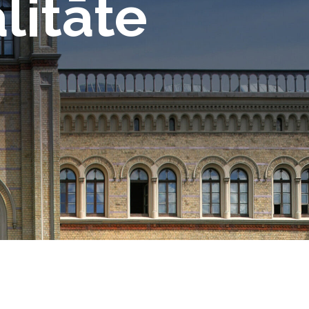
litāte