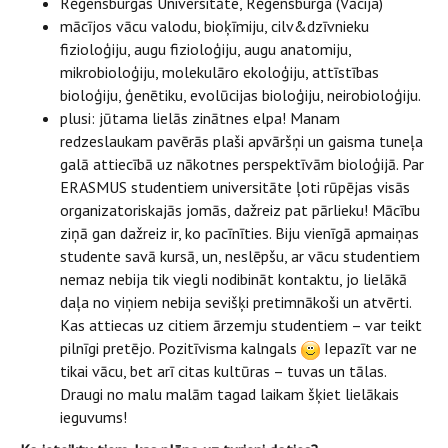
Rēgensburgas Universitāte, Rēgensburga (Vācija)
mācījos vācu valodu, bioķīmiju, cilv&dzīvnieku
fizioloģiju, augu fizioloģiju, augu anatomiju,
mikrobioloģiju, molekulāro ekoloģiju, attīstības
bioloģiju, ģenētiku, evolūcijas bioloģiju, neirobioloģiju.
plusi: jūtama lielās zinātnes elpa! Manam
redzeslaukam pavērās plaši apvāršņi un gaisma tuneļa
galā attiecībā uz nākotnes perspektīvām bioloģijā. Par
ERASMUS studentiem universitāte ļoti rūpējas visās
organizatoriskajās jomās, dažreiz pat pārlieku! Mācību
ziņā gan dažreiz ir, ko pacīnīties. Biju vienīgā apmaiņas
studente savā kursā, un, neslēpšu, ar vācu studentiem
nemaz nebija tik viegli nodibināt kontaktu, jo lielākā
daļa no viņiem nebija sevišķi pretimnākoši un atvērti.
Kas attiecas uz citiem ārzemju studentiem – var teikt
pilnīgi pretējo. Pozitīvisma kalngals
Iepazīt var ne
tikai vācu, bet arī citas kultūras – tuvas un tālas.
Draugi no malu malām tagad laikam šķiet lielākais
ieguvums!