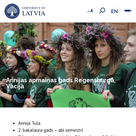
EN
Annijas apmaiņas gads Regensburgā,
Vācijā
Annija Tula
2. bakalaura gads – abi semestri