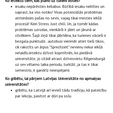
Ko ieteiktu tiem, kas plāno uz turieni doties?
iesaku nepārēsties kebabus. Būtībā iesaku nebīties un
saprast, ka viss notiks! Visas potenciālās problēmas
atrisināsies pašas no sevis, vajag tikai mesties iekšā
procesā! Kein Stress. Just chill. Un, ja tomēr kādas
problēmas uzrodas, vienkārši ir jāiet un jārunā ar
cilvēkiem. Šajā ziņā tikai jābrīdina, ka turienes vācieši ir
bezgala punktuāli…autobusi vienmēr atiet tieši tikos,
cik rakstīts un ārpus "Sprechzeit" nevienu nekur iekšā
nelaidīs.ieteiktu dzīvot kopmītnēs, ko piedāvā
universitāte, jo citādi atrast dzīvesvietu Rēgensburgā
uz sev vēlamo laika periodu, turklāt, ja tas ir tikai
semestris, ir gandrīz neiespējami.
Ko gribētu, lai pārņem Latvijas Universitāte
no apmaiņas
universitātes?
gribētu, ka Latvijā arī ievieš tādu tradīciju, kā pateicību
par lekciju, pasitot ar dūri pa solu.