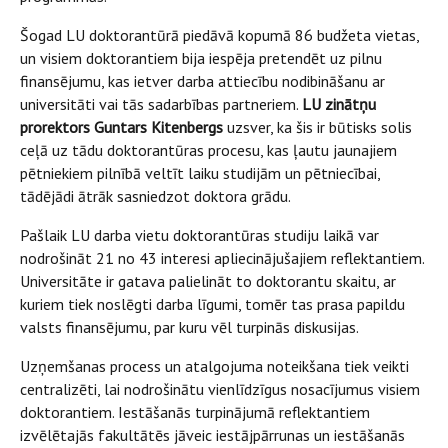
Šogad LU doktorantūrā piedāvā kopumā 86 budžeta vietas,
un visiem doktorantiem bija iespēja pretendēt uz pilnu
finansējumu, kas ietver darba attiecību nodibināšanu ar
universitāti vai tās sadarbības partneriem.
LU zinātņu
prorektors Guntars Kitenbergs
uzsver, ka šis ir būtisks solis
ceļā uz tādu doktorantūras procesu, kas ļautu jaunajiem
pētniekiem pilnībā veltīt laiku studijām un pētniecībai,
tādējādi ātrāk sasniedzot doktora grādu.
Pašlaik LU darba vietu doktorantūras studiju laikā var
nodrošināt 21 no 43 interesi apliecinājušajiem reflektantiem.
Universitāte ir gatava palielināt to doktorantu skaitu, ar
kuriem tiek noslēgti darba līgumi, tomēr tas prasa papildu
valsts finansējumu, par kuru vēl turpinās diskusijas.
Uzņemšanas process un atalgojuma noteikšana tiek veikti
centralizēti, lai nodrošinātu vienlīdzīgus nosacījumus visiem
doktorantiem. Iestāšanās turpinājumā reflektantiem
izvēlētajās fakultātēs jāveic iestājpārrunas un iestāšanās