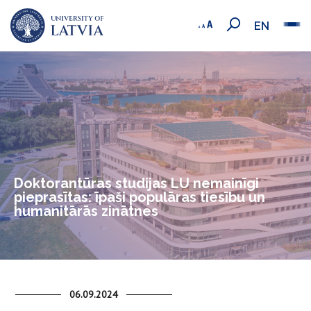
EN
Doktorantūras studijas LU nemainīgi
pieprasītas: īpaši populāras tiesību un
humanitārās zinātnes
06.09.2024