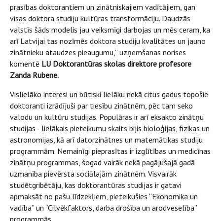
prasības doktorantiem un zinātniskajiem vadītājiem, gan
visas doktora studiju kultūras transformāciju. Daudzās
valstīs šāds modelis jau veiksmīgi darbojas un mēs ceram, ka
arī Latvijai tas nozīmēs doktora studiju kvalitātes un jauno
zinātnieku ataudzes pieaugumu,” uzņemšanas norises
komentē
LU Doktorantūras skolas direktore profesore
Zanda Rubene.
Vislielāko interesi un būtiski lielāku nekā citus gadus topošie
doktoranti izrādījuši par tiesību zinātnēm, pēc tam seko
valodu un kultūru studijas. Populāras ir arī eksakto zinātņu
studijas - lielākais pieteikumu skaits bijis bioloģijas, fizikas un
astronomijas, kā arī datorzinātnes un matemātikas studiju
programmām. Nemainīgi pieprasītas ir izglītības un medicīnas
zinātņu programmas, šogad vairāk nekā pagājušajā gadā
uzmanība pievērsta sociālajām zinātnēm. Visvairāk
studētgribētāju, kas doktorantūras studijas ir gatavi
apmaksāt no pašu līdzekļiem, pieteikušies “Ekonomika un
vadība” un “Cilvēkfaktors, darba drošība un arodveselība”
programmās.