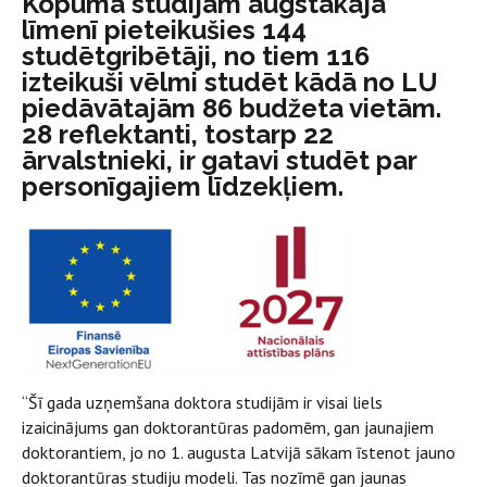
Kopumā studijām augstākajā
līmenī pieteikušies 144
studētgribētāji, no tiem 116
izteikuši vēlmi studēt kādā no LU
piedāvātajām 86 budžeta vietām.
28 reflektanti, tostarp 22
ārvalstnieki, ir gatavi studēt par
personīgajiem līdzekļiem.
“Šī gada uzņemšana doktora studijām ir visai liels
izaicinājums gan doktorantūras padomēm, gan jaunajiem
doktorantiem, jo no 1. augusta Latvijā sākam īstenot jauno
doktorantūras studiju modeli. Tas nozīmē gan jaunas