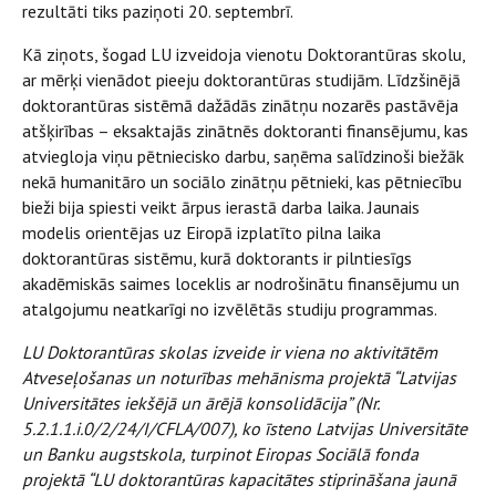
rezultāti tiks paziņoti 20. septembrī.
Kā ziņots, šogad LU izveidoja vienotu Doktorantūras skolu,
ar mērķi vienādot pieeju doktorantūras studijām. Līdzšinējā
doktorantūras sistēmā dažādās zinātņu nozarēs pastāvēja
atšķirības – eksaktajās zinātnēs doktoranti finansējumu, kas
atviegloja viņu pētniecisko darbu, saņēma salīdzinoši biežāk
nekā humanitāro un sociālo zinātņu pētnieki, kas pētniecību
bieži bija spiesti veikt ārpus ierastā darba laika. Jaunais
modelis orientējas uz Eiropā izplatīto pilna laika
doktorantūras sistēmu, kurā doktorants ir pilntiesīgs
akadēmiskās saimes loceklis ar nodrošinātu finansējumu un
atalgojumu neatkarīgi no izvēlētās studiju programmas.
LU Doktorantūras skolas izveide ir viena no aktivitātēm
Atveseļošanas un noturības mehānisma projektā “Latvijas
Universitātes iekšējā un ārējā konsolidācija” (Nr.
5.2.1.1.i.0/2/24/I/CFLA/007), ko īsteno Latvijas Universitāte
un Banku augstskola, turpinot Eiropas Sociālā fonda
projektā “LU doktorantūras kapacitātes stiprināšana jaunā