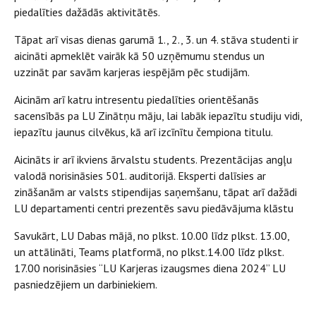
piedalīties dažādās aktivitātēs.
Tāpat arī visas dienas garumā 1., 2., 3. un 4. stāva studenti ir
aicināti apmeklēt vairāk kā 50 uzņēmumu stendus un
uzzināt par savām karjeras iespējām pēc studijām.
Aicinām arī katru intresentu piedalīties orientēšanās
sacensībās pa LU Zinātņu māju, lai labāk iepazītu studiju vidi,
iepazītu jaunus cilvēkus, kā arī izcīnītu čempiona titulu.
Aicināts ir arī ikviens ārvalstu students. Prezentācijas angļu
valodā norisināsies 501. auditorijā. Eksperti dalīsies ar
zināšanām ar valsts stipendijas saņemšanu, tāpat arī dažādi
LU departamenti centri prezentēs savu piedāvājuma klāstu
Savukārt, LU Dabas mājā, no plkst. 10.00 līdz plkst. 13.00,
un attālināti, Teams platformā, no plkst.14.00 līdz plkst.
17.00 norisināsies “LU Karjeras izaugsmes diena 2024” LU
pasniedzējiem un darbiniekiem.