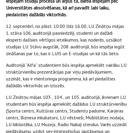
iespējām studiju procesā un ārpus tā, darba iespējām pēc
Universitātes absolvēšanas, kā arī pavadīt labi laiku,
piedaloties dažādās viktorīnās.
12. septembrī, no plkst. 10.00 līdz 16.00, LU Zinātņu mājas
1. stāva 106. auditorijā pasniedzēji, studenti un dažādi
eksperti dalīsies vērtīgos ieteikumos, kas noderēs, uzsākot
studijas LU. Stāvu augstāk, 208. auditorijā, būs iespēja iegūt
zināšanas par to, kas ir LUIS un E-studijas un kā tās lieto.
Auditorijā “Alfa” studentiem būs iespēja apmeklēt vairāku LU
struktūrvienību prezentācijas par viņu piedāvājumiem,
uzzināt, kas ir mentoringa programma, kā arī piedalīties
dažādās viktorīnās un izlozēs.
LU Zinātņu mājas 103., 104., un 105. auditorijā, ikvienam LU
studentam būs iespēja apmeklēt dažādus LU struktūrvienību
(Sporta centrs, Kultūras centrs, Studentu padome, Karjeras
centrs, Biznesa inkubators, LU vēstneši, Mobilitātes nodaļa,
LU bibliotēka, LU Muzejs, Radio Naba) stendus. Varēs uzzināt
piedāvājumu, uzdot sev interesējošus jautājumus un