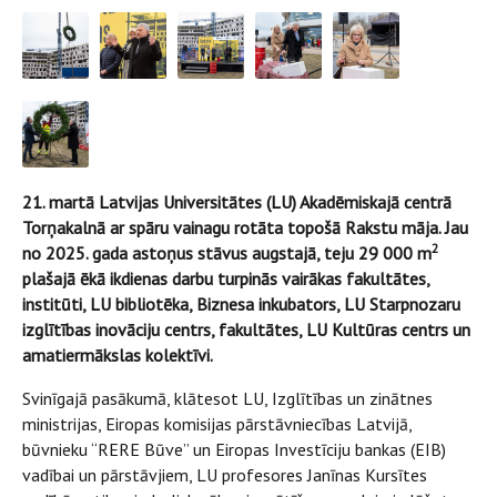
21. martā Latvijas Universitātes (LU) Akadēmiskajā centrā
Torņakalnā ar spāru vainagu rotāta topošā Rakstu māja. Jau
2
no 2025. gada astoņus stāvus augstajā, teju 29 000 m
plašajā ēkā ikdienas darbu turpinās vairākas fakultātes,
institūti, LU bibliotēka, Biznesa inkubators, LU Starpnozaru
izglītības inovāciju centrs, fakultātes, LU Kultūras centrs un
amatiermākslas kolektīvi.
Svinīgajā pasākumā, klātesot LU, Izglītības un zinātnes
ministrijas, Eiropas komisijas pārstāvniecības Latvijā,
būvnieku “RERE Būve” un Eiropas Investīciju bankas (EIB)
vadībai un pārstāvjiem, LU profesores Janīnas Kursītes