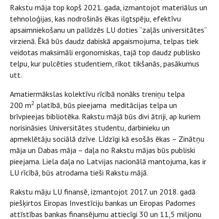
Rakstu māja top kopš 2021. gada, izmantojot materiālus un
tehnoloģijas, kas nodrošinās ēkas ilgtspēju, efektīvu
apsaimniekošanu un palīdzēs LU doties “zaļās universitātes”
virzienā. Ēkā būs daudz dabiskā apgaismojuma, telpas tiek
veidotas maksimāli ergonomiskas, tajā top daudz publisko
telpu, kur pulcēties studentiem, rīkot tikšanās, pasākumus
utt.
Amatiermākslas kolektīvu rīcībā nonāks treniņu telpa
2
200 m
platībā, būs pieejama meditācijas telpa un
brīvpieejas bibliotēka. Rakstu mājā būs divi ātriji, ap kuriem
norisināsies Universitātes studentu, darbinieku un
apmeklētāju sociālā dzīve. Līdzīgi kā esošās ēkas – Zinātņu
māja un Dabas māja – daļa no Rakstu mājas būs publiski
pieejama. Liela daļa no Latvijas nacionālā mantojuma, kas ir
LU rīcībā, būs atrodama tieši Rakstu mājā.
Rakstu māju LU finansē, izmantojot 2017. un 2018. gadā
piešķirtos Eiropas Investīciju bankas un Eiropas Padomes
attīstības bankas finansējumu attiecīgi 30 un 11,5 miljonu