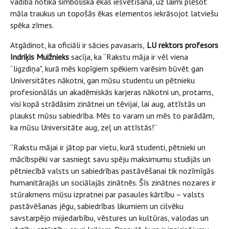
vadībā notika simboliska ēkas iesvētīšana, uz laimi plēšot
māla traukus un topošās ēkas elementos iekrāsojot latviešu
spēka zīmes.
Atgādinot, ka oficiāli ir sācies pavasaris,
LU rektors profesors
Indriķis Muižnieks
sacīja, ka “Rakstu māja ir vēl viena
“ligzdiņa", kurā mēs kopīgiem spēkiem varēsim būvēt gan
Universitātes nākotni, gan mūsu studentu un pētnieku
profesionālās un akadēmiskās karjeras nākotni un, protams,
visi kopā strādāsim zinātnei un tēvijai, lai aug, attīstās un
plaukst mūsu sabiedrība. Mēs to varam un mēs to parādām,
ka mūsu Universitāte aug, zeļ un attīstās!”
“Rakstu mājai ir jātop par vietu, kurā studenti, pētnieki un
mācībspēki var sasniegt savu spēju maksimumu studijās un
pētniecībā valsts un sabiedrības pastāvēšanai tik nozīmīgās
humanitārajās un sociālajās zinātnēs. Šīs zinātnes nozares ir
stūrakmens mūsu izpratnei par pasaules kārtību – valsts
pastāvēšanas jēgu, sabiedrības likumiem un cilvēku
savstarpējo mijiedarbību, vēstures un kultūras, valodas un