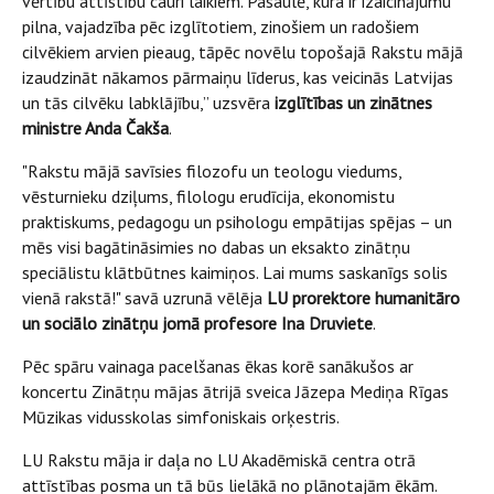
vērtību attīstību cauri laikiem. Pasaulē, kura ir izaicinājumu
pilna, vajadzība pēc izglītotiem, zinošiem un radošiem
cilvēkiem arvien pieaug, tāpēc novēlu topošajā Rakstu mājā
izaudzināt nākamos pārmaiņu līderus, kas veicinās Latvijas
un tās cilvēku labklājību,” uzsvēra
izglītības un zinātnes
ministre Anda Čakša
.
"Rakstu mājā savīsies filozofu un teologu viedums,
vēsturnieku dziļums, filologu erudīcija, ekonomistu
praktiskums, pedagogu un psihologu empātijas spējas – un
mēs visi bagātināsimies no dabas un eksakto zinātņu
speciālistu klātbūtnes kaimiņos. Lai mums saskanīgs solis
vienā rakstā!" savā uzrunā vēlēja
LU prorektore humanitāro
un sociālo zinātņu jomā profesore Ina Druviete
.
Pēc spāru vainaga pacelšanas ēkas korē sanākušos ar
koncertu Zinātņu mājas ātrijā sveica Jāzepa Mediņa Rīgas
Mūzikas vidusskolas simfoniskais orķestris.
LU Rakstu māja ir daļa no LU Akadēmiskā centra otrā
attīstības posma un tā būs lielākā no plānotajām ēkām.