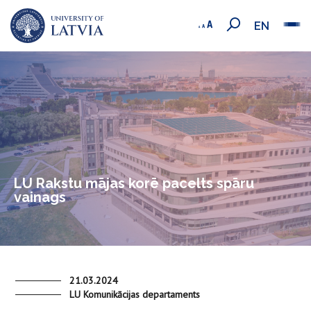
EN
LU Rakstu mājas korē pacelts spāru
vainags
21.03.2024
LU Komunikācijas departaments