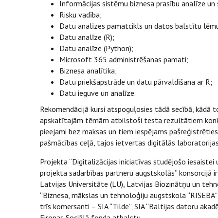
Informācijas sistēmu biznesa prasību analīze un 
Risku vadība;
Datu analīzes pamatcikls un datos balstītu l
Datu analīze (R);
Datu analīze (Python);
Microsoft 365 administrēšanas pamati;
Biznesa analītika;
Datu priekšapstrāde un datu pārvaldīšana ar R;
Datu ieguve un analīze.
Rekomendācijā kursi atspoguļosies tādā secībā, kādā to
apskatītajām tēmām atbilstoši testa rezultātiem konk
pieejami bez maksas un tiem iespējams pašreģistrēties. 
pašmācības ceļā, tajos ietvertas digitālās laboratorij
Projekta “Digitalizācijas iniciatīvas studējošo iesaistei 
projekta sadarbības partneru augstskolās” konsorcijā ir 
Latvijas Universitāte (LU), Latvijas Biozinātņu un tehn
“Biznesa, mākslas un tehnoloģiju augstskola “RISEBA”” (
trīs komersanti – SIA “Tilde”, SIA “Baltijas datoru akad
Eiropas Sociālā fonda atbalstu.