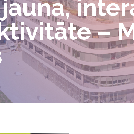
jauna, inter
ktivitāte –
s