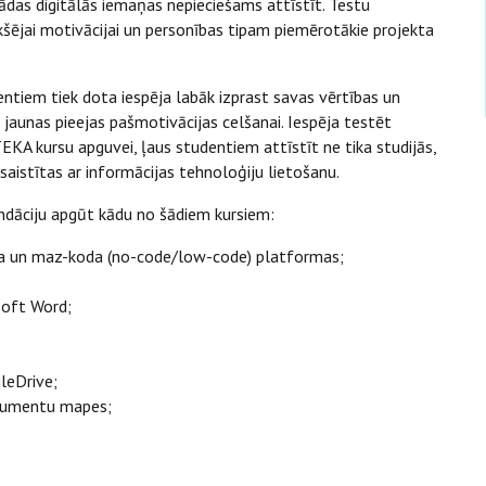
 kādas digitālās iemaņas nepieciešams attīstīt. Testu
ekšējai motivācijai un personības tipam piemērotākie projekta
ntiem tiek dota iespēja labāk izprast savas vērtības un
t jaunas pieejas pašmotivācijas celšanai. Iespēja testēt
KA kursu apguvei, ļaus studentiem attīstīt ne tika studijās,
saistītas ar informācijas tehnoloģiju lietošanu.
ndāciju apgūt kādu no šādiem kursiem:
oda un maz-koda (no-code/low-code) platformas;
soft Word;
gleDrive;
okumentu mapes;