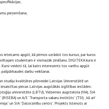
specifikācijas;
ēmumu pieņemšana;
s ieteicams apgūt, kā pirmos uzrādot tos kursus, par kuros
rētajam studentam ir vismazāk zināšanu. DIGITEKA kursi ir
Kursi veidoti tā, lai katrs interesents tos varētu apgūt
as pašpārbaudes darbu veikšanai.
un​ studiju kvalitātes pilnveidei Latvijas Universitātē un​
iesaistītas piecas Latvijas augstākās izglītības iestādes:
oloģiju universitāte (LBTU), Vidzemes augstskola (ViA), SIA
RISEBA) un A/S “Transporta sakaru institūts” (TSI) , kā arī
ēmija” un SIA “Datorzinību centrs”. Projekts īstenots ar