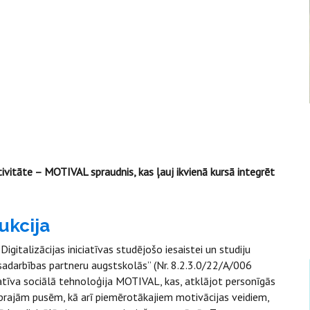
tivitāte – MOTIVAL spraudnis, kas ļauj ikvienā kursā integrēt
ukcija
gitalizācijas iniciatīvas studējošo iesaistei un studiju
 sadarbības partneru augstskolās” (Nr. 8.2.3.0/22/A/006
atīva sociālā tehnoloģija MOTIVAL, kas, atklājot personīgās
iprajām pusēm, kā arī piemērotākajiem motivācijas veidiem,