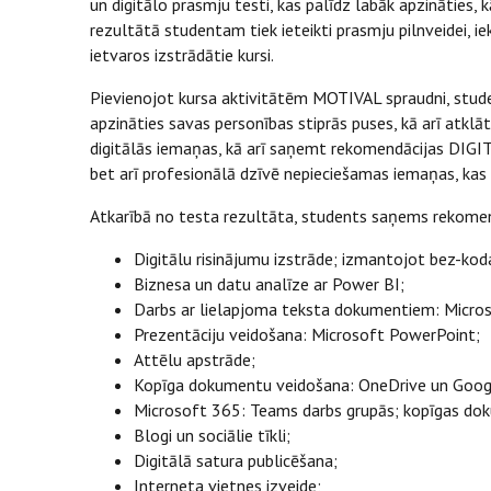
un digitālo prasmju testi, kas palīdz labāk apzināties,
rezultātā studentam tiek ieteikti prasmju pilnveidei, i
ietvaros izstrādātie kursi.
Pievienojot kursa aktivitātēm MOTIVAL spraudni, stude
apzināties savas personības stiprās puses, kā arī atklā
digitālās iemaņas, kā arī saņemt rekomendācijas DIGITE
bet arī profesionālā dzīvē nepieciešamas iemaņas, kas 
Atkarībā no testa rezultāta, students saņems rekome
Digitālu risinājumu izstrāde; izmantojot bez-k
Biznesa un datu analīze ar Power BI;
Darbs ar lielapjoma teksta dokumentiem: Micro
Prezentāciju veidošana: Microsoft PowerPoint;
Attēlu apstrāde;
Kopīga dokumentu veidošana: OneDrive un Goo
Microsoft 365: Teams darbs grupās; kopīgas d
Blogi un sociālie tīkli;
Digitālā satura publicēšana;
Interneta vietnes izveide;