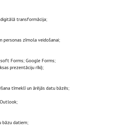
a;
 digitālā transformācija;
un personas zīmola veidošanai;
crosoft Forms; Google Forms;
sas prezentāciju rīki);
ēšana tīmeklī un ārējās datu bāzēs;
5 Outlook;
ju bāzu datiem;