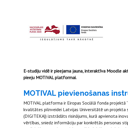
E-studiju vidē ir pieejama jauna, interaktīva Moodle ak
pieeju MOTIVAL platformai.
MOTIVAL pievienošanas instr
MOTIVAL platforma ir Eiropas Sociālā fonda projektā “Di
kvalitātes pilnveidei Latvijas Universitātē un projekta
(DIGITEKA)) izstrādāts risinājums, kurā apvienota inov
vērtības, sniedz informāciju par konkrētās personas st