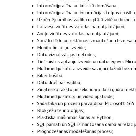
Informācijpratība un kritiskā domāšana;
Informācijpratība un informācijas telpas drošīb
Uzņēmējdarbības vadība digitālā vidē un biznesa
Latviešu zinātnes valodas pamatjautājumi;
Angļu zinātnes valodas pamatjautājumi;
Sociālo tīklu un reklāmas izmantošana biznesa 
Mobilo lietotņu izveide;
Datu vizualizācijas metodes;
Tiešsaistes aptauju izveide un datu ieguve: Mi
Multimediju satura izveide saziņai (dažādi bezmak
Kiberdrošība;
Datu drošības vadība;
Zinātnisko rakstu un sekundāro datu gudra mekl
Multimediju saturs un video apstrāde;
Sadarbība un procesu pārvaldība: Microsoft 36
Blokķēžu tehnoloģijas;
Praktiskā mašīnmācīšanās ar Python;
SQL pamati un SQL izmantošana darbā ar relāci
Prognozēšanas modelēšanas procesi;