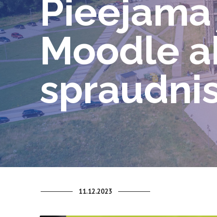
Pieejama 
Moodle a
spraudni
11.12.2023