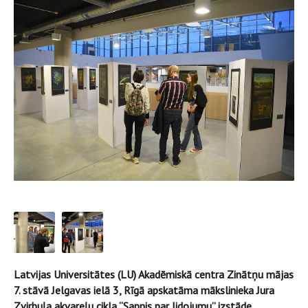
Latvijas Universitātes (LU) Akadēmiskā centra Zinātņu mājas
7. stāvā Jelgavas ielā 3, Rīgā apskatāma mākslinieka Jura
Zvirbuļa akvareļu cikla “Sapnis par lidojumu” izstāde.