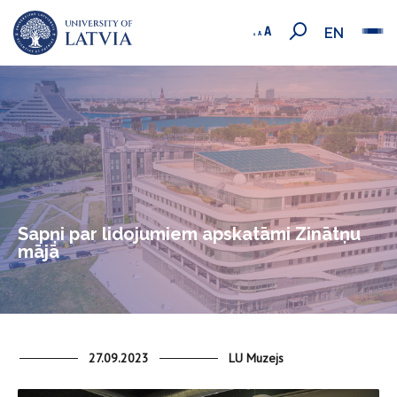
EN
Sapņi par lidojumiem apskatāmi Zinātņu
mājā
27.09.2023
LU Muzejs