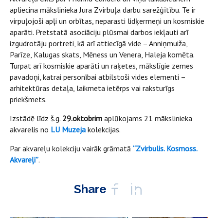
apliecina mākslinieka Jura Zvirbuļa darbu sarežģītību. Te ir
virpuļojoši apļi un orbītas, neparasti lidķermeņi un kosmiskie
aparāti. Pretstatā asociāciju plūsmai darbos iekļauti arī
izgudrotāju portreti, kā arī attiecīgā vide – Anniņmuiža,
Parīze, Kalugas skats, Mēness un Venera, Haleja komēta.
Turpat arī kosmiskie aparāti un raķetes, mākslīgie zemes
pavadoņi, katrai personībai atbilstoši vides elementi –
arhitektūras detaļa, laikmeta ietērps vai raksturīgs
priekšmets.
Izstādē līdz š.g.
29.oktobrim
aplūkojams 21 mākslinieka
akvarelis no
LU Muzeja
kolekcijas.
Par akvareļu kolekciju vairāk grāmatā
“Zvirbulis. Kosmoss.
Akvareļi”
.
Share