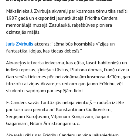
Mākslinieka J. Zvirbuļa akvareļi par kosmosa tēmu tika radīti
1987. gadā un eksponēti jaunatklātajā Frīdriha Candera
memoriālajā muzejā Zasulaukā, raķešbūves pioniera
dzimtajās mājās.
Juris Zvirbulis
atceras: “tēma būs kosmiskās vīzijas un
fantastika, idejas, kas tiecas debesīs.”
Akvareļos ietverta iedvesma, kas gūta, lasot babiloniešu un
indiešu eposus, ķīniešu stāstus, Platona domas, franču dzeju.
Gan senās tieksmes pēc neizzināmajām kosmosa dzīlēm, gan
filozofu atziņas. Akvareļos redzam gan jauno Frīdrihu, vēl
studentu sapņojam par iespējām lidot.
F. Canders savās fantāzijās nebija vientuļš – radoša iztēle
par kosmosu piemita arī Konstantīnam Ciolkovskim,
Sergejam Koroļovam, Viljamam Kongrīvam, Jurijam
Gagarinam, Nīlam Ārmstrongam u. c.
Akvareļu cikls par Frīdrihu Canderu un viņa laikabiedriem