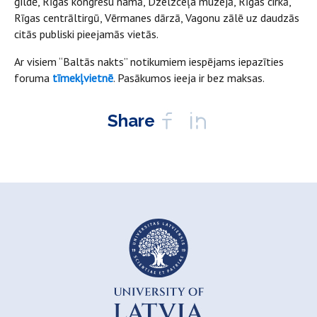
ģildē, Rīgas kongresu namā, Dzelzceļa muzejā, Rīgas cirkā,
Rīgas centrāltirgū, Vērmanes dārzā, Vagonu zālē uz daudzās
citās publiski pieejamās vietās.
Ar visiem “Baltās nakts” notikumiem iespējams iepazīties
foruma
tīmekļvietnē
. Pasākumos ieeja ir bez maksas.
Share