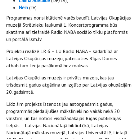
Laima Adelaide
(DE/LV);
Nein
(LV).
Programmas norisi klātienē varēs baudīt Latvijas Okupācijas
muzejā Strēlnieku laukumā 1. Koncertprogramma būs
skatāma arī tiešraidē Radio NABA sociālo tīklu platformās
un portālā lsm.lv.
Projektu realizē LR 6 – LU Radio NABA – sadarbībā ar
Latvijas Okupācijas muzeju, pateicoties Rīgas Domes
atbalstam. Ieeja pasākumā bez maksas.
Latvijas Okupācijas muzejs ir privāts muzejs, kas jau
trīsdesmit gadus atgādina un izglīto par Latvijas okupācijām
20. gadsimtā.
Līdz šim projekts īstenots jau astoņpadsmit gadus,
programmās piedalījušies mākslinieki no vairāk nekā 20
valstīm, un tas noticis visdažādākajās Rīgas publiskajās
telpās – Latvijas Nacionālajā bibliotēkā, Latvijas
Nacionālajā mākslas muzejā, Latvijas Universitātē, Lielajā