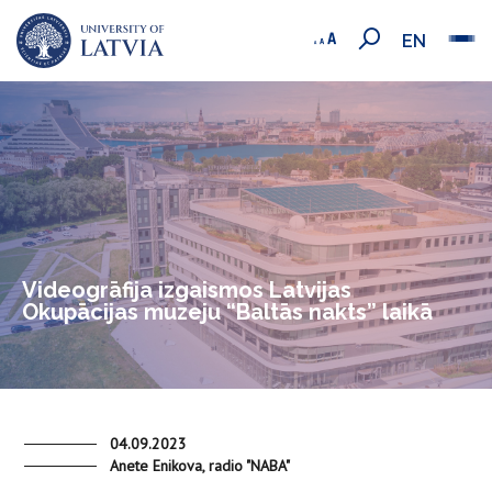
EN
Videogrāfija izgaismos Latvijas
Okupācijas muzeju “Baltās nakts” laikā
04.09.2023
Anete Enikova, radio "NABA"