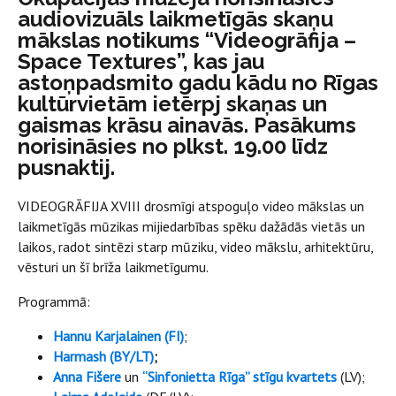
audiovizuāls laikmetīgās skaņu
mākslas notikums “Videogrāfija –
Space Textures”, kas jau
astoņpadsmito gadu kādu no Rīgas
kultūrvietām ietērpj skaņas un
gaismas krāsu ainavās. Pasākums
norisināsies no plkst. 19.00 līdz
pusnaktij.
VIDEOGRĀFIJA XVIII drosmīgi atspoguļo video mākslas un
laikmetīgās mūzikas mijiedarbības spēku dažādās vietās un
laikos, radot sintēzi starp mūziku, video mākslu, arhitektūru,
vēsturi un šī brīža laikmetīgumu.
Programmā:
Hannu Karjalainen (FI)
;
Harmash (BY/LT)
;
Anna Fišere
un
“Sinfonietta Rīga” stīgu kvartets
(LV);