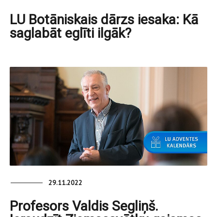
LU Botāniskais dārzs iesaka: Kā
saglabāt eglīti ilgāk?
29.11.2022
Profesors Valdis Segliņš.