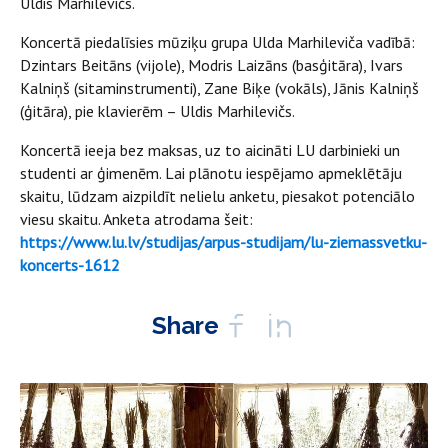
Uldis Marhilevičs.
Koncertā piedalīsies mūziķu grupa Ulda Marhileviča vadībā:
Dzintars Beitāns (vijole), Modris Laizāns (basģitāra), Ivars
Kalniņš (sitaminstrumenti), Zane Biķe (vokāls), Jānis Kalniņš
(ģitāra), pie klavierēm – Uldis Marhilevičs.
Koncertā ieeja bez maksas, uz to aicināti LU darbinieki un
studenti ar ģimenēm. Lai plānotu iespējamo apmeklētāju
skaitu, lūdzam aizpildīt nelielu anketu, piesakot potenciālo
viesu skaitu. Anketa atrodama šeit:
https://www.lu.lv/studijas/arpus-studijam/lu-ziemassvetku-
koncerts-1612
Share