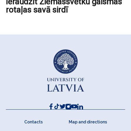
Ieraudzīt Ziemassvētku gaismas
rotaļas savā sirdī
Contacts
Map and directions