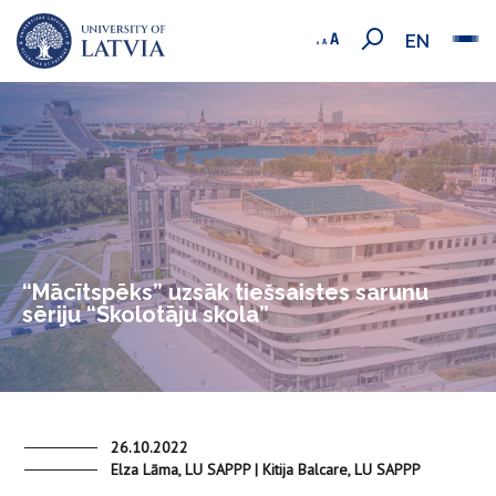
EN
“Mācītspēks” uzsāk tiešsaistes sarunu
sēriju “Skolotāju skola”
26.10.2022
Elza Lāma, LU SAPPP | Kitija Balcare, LU SAPPP