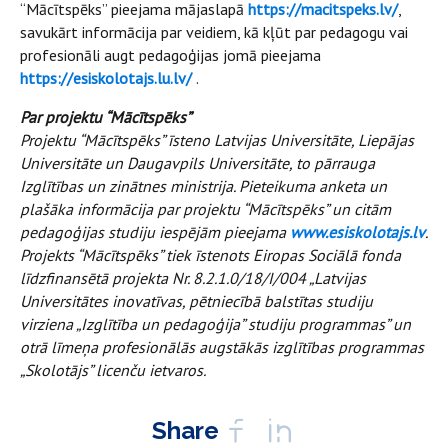
“Mācītspēks” pieejama mājaslapā
https://macitspeks.lv/
,
savukārt informācija par veidiem, kā kļūt par pedagogu vai
profesionāli augt pedagoģijas jomā pieejama
https://esiskolotajs.lu.lv/
.
Par projektu “Mācītspēks”
Projektu “Mācītspēks” īsteno Latvijas Universitāte, Liepājas
Universitāte un Daugavpils Universitāte, to pārrauga
Izglītības un zinātnes ministrija. Pieteikuma anketa un
plašāka informācija par projektu “Mācītspēks” un citām
pedagoģijas studiju iespējām pieejama
www.esiskolotajs.lv
.
Projekts “Mācītspēks” tiek īstenots Eiropas Sociālā fonda
līdzfinansētā projekta Nr. 8.2.1.0/18/I/004 „Latvijas
Universitātes inovatīvas, pētniecībā balstītas studiju
virziena „Izglītība un pedagoģija” studiju programmas” un
otrā līmeņa profesionālās augstākās izglītības programmas
„Skolotājs” licenču ietvaros.
Share