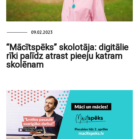
09.02.2023
“Mācītspēks” skolotāja: digitālie
rīki palīdz atrast pieeju katram
skolēnam