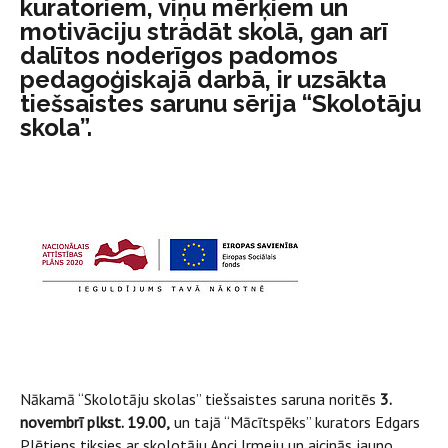
kuratoriem, viņu mērķiem un
motivāciju strādāt skolā, gan arī
dalītos noderīgos padomos
pedagoģiskajā darbā, ir uzsākta
tiešsaistes sarunu sērija “Skolotāju
skola”.
Nākamā “Skolotāju skolas” tiešsaistes saruna noritēs
3.
novembrī plkst. 19.00,
un tajā “Mācītspēks” kurators Edgars
Plētiens tiksies ar skolotāju Anci Irmeju un aicinās jauno