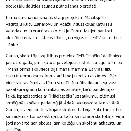
skolotāju dalīties stundu plānošanas pieredzē.
Pirmā saruna norisinājās starp projekta “Mācītspēks”
vadītāju Rutu Zaharovu un Ādažu vidusskolas latviešu
valodas un literatūras skolotāju Guntu Maijeri par ļoti
aktuālu tematu – klasvadību –, un viņas iecienītāko metodi
“Kalns”.
Gunta, skolotāju izglītības projekta “Mācītspēks” dalībniece
jau otro gadu, par skolotāju vēlējusies kļūt jau agrā bērnībā:
“Mana pirmā skolniece bija mana mamma. Es viņai liku
rakstīt domrakstus, kurus arī laboju un liku atzīmes.” Pēc
vidusskolas Gunta izlēma studēt žurnālistiku un ieguvusi
bakalaura grādu komunikācijas zinātnē, taču pandēmijas
laikā, iepazīstoties ar “Mācītspēks” uzsaukumu, izlēmusi
izmēģināt spēkus pedagoģijā. Ādažu vidusskola, kur strādā
Gunta, ir viena no lielākajām skolām Latvijā. Sākotnēji ir bijis
satraukums tur uzsākt darbu, taču, kā norāda skolotāja, viņa
ļoti novērtē gan skolas, gan kolēģu un skolēnu atbalstu un
uzticību.