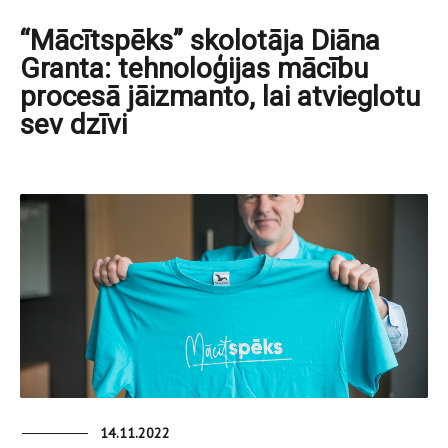
“Mācītspēks” skolotāja Diāna
Granta: tehnoloģijas mācību
procesā jāizmanto, lai atvieglotu
sev dzīvi
14.11.2022