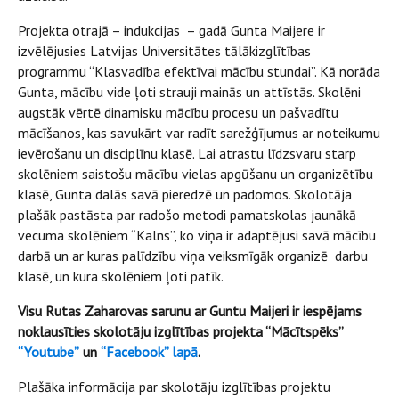
Projekta otrajā – indukcijas – gadā Gunta Maijere ir
izvēlējusies Latvijas Universitātes tālākizglītības
programmu “Klasvadība efektīvai mācību stundai”. Kā norāda
Gunta, mācību vide ļoti strauji mainās un attīstās. Skolēni
augstāk vērtē dinamisku mācību procesu un pašvadītu
mācīšanos, kas savukārt var radīt sarežģījumus ar noteikumu
ievērošanu un disciplīnu klasē. Lai atrastu līdzsvaru starp
skolēniem saistošu mācību vielas apgūšanu un organizētību
klasē, Gunta dalās savā pieredzē un padomos. Skolotāja
plašāk pastāsta par radošo metodi pamatskolas jaunākā
vecuma skolēniem “Kalns”, ko viņa ir adaptējusi savā mācību
darbā un ar kuras palīdzību viņa veiksmīgāk organizē darbu
klasē, un kura skolēniem ļoti patīk.
Visu Rutas Zaharovas sarunu ar Guntu Maijeri ir iespējams
noklausīties skolotāju izglītības projekta “Mācītspēks”
“Youtube”
un
“Facebook” lapā
.
Plašāka informācija par skolotāju izglītības projektu