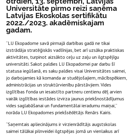
otrdien, 13. septembrī, Latvijas
Universitāte pirmo reizi saņēma
Latvijas Ekoskolas sertifikātu
2022./2023. akadēmiskajam
gadam.
“LU Ekopadome savā pirmajā darbības gadā ne tikai
izstrādāja stratēģiskās vadlīnijas, bet arī uzsāka praktiskas
aktivitātes, turpinot aizsākto ceļu uz zaļu un ilgtspējīgu
universitāti. Sakot paldies LU Ekopadomei par darbu šī
statusa iegūšanā, es saku paldies visai Universitātes saimei,
jo darbojamies kā komanda ar studējošajiem, mācībspēkiem,
administrācijas un struktūrvienību pārstāvjiem. Vides
izglītības fonda un iesaistīto partneru centienu dēļ arvien
vairāk izglītības iestādes izvirza jaunus priekšnostādījumus
vides saglabāšanai un fundamentālai ieradumu maiņai,”
norāda LU Ekopadomes priekšsēdētājs Renārs Kairis.
“Saņemtais apliecinājums ir virzienrādītājs augstskolas
saimei tālākai pilnveidei ilgtspējas jomā un vienlaikus arī