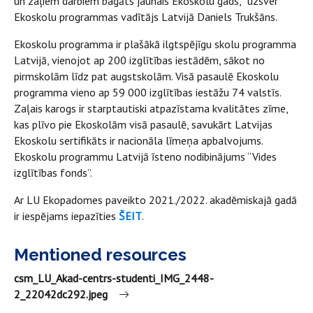
un zaļiem darbiem bagāts jaunais Ekoskolu gads,” uzsver
Ekoskolu programmas vadītājs Latvijā Daniels Trukšāns.
Ekoskolu programma ir plašākā ilgtspējīgu skolu programma
Latvijā, vienojot ap 200 izglītības iestādēm, sākot no
pirmskolām līdz pat augstskolām. Visā pasaulē Ekoskolu
programma vieno ap 59 000 izglītības iestāžu 74 valstīs.
Zaļais karogs ir starptautiski atpazīstama kvalitātes zīme,
kas plīvo pie Ekoskolām visā pasaulē, savukārt Latvijas
Ekoskolu sertifikāts ir nacionāla līmeņa apbalvojums.
Ekoskolu programmu Latvijā īsteno nodibinājums “Vides
izglītības fonds”.
Ar LU Ekopadomes paveikto 2021./2022. akadēmiskajā gadā
ir iespējams iepazīties
ŠEIT
.
Mentioned resources
csm_LU_Akad-centrs-studenti_IMG_2448-
2_22042dc292.jpeg