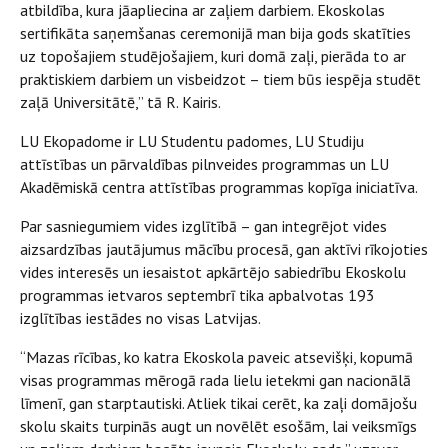
atbildība, kura jāapliecina ar zaļiem darbiem. Ekoskolas
sertifikāta saņemšanas ceremonijā man bija gods skatīties
uz topošajiem studējošajiem, kuri domā zaļi, pierāda to ar
praktiskiem darbiem un visbeidzot – tiem būs iespēja studēt
zaļā Universitātē,” tā R. Kairis.
LU Ekopadome ir LU Studentu padomes, LU Studiju
attīstības un pārvaldības pilnveides programmas un LU
Akadēmiskā centra attīstības programmas kopīga iniciatīva.
Par sasniegumiem vides izglītībā – gan integrējot vides
aizsardzības jautājumus mācību procesā, gan aktīvi rīkojoties
vides interesēs un iesaistot apkārtējo sabiedrību Ekoskolu
programmas ietvaros septembrī tika apbalvotas 193
izglītības iestādes no visas Latvijas.
“Mazas rīcības, ko katra Ekoskola paveic atsevišķi, kopumā
visas programmas mērogā rada lielu ietekmi gan nacionālā
līmenī, gan starptautiski. Atliek tikai cerēt, ka zaļi domājošu
skolu skaits turpinās augt un novēlēt esošām, lai veiksmīgs