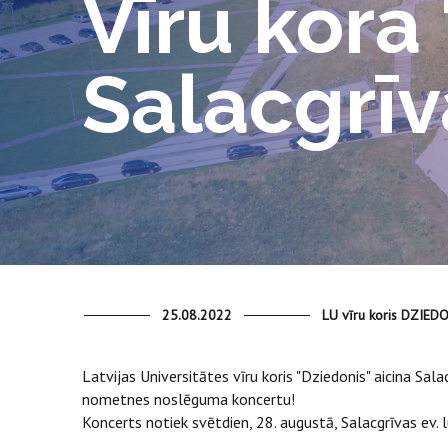
Vīru kora
Salacgrīv
25.08.2022
LU vīru koris DZIED
Latvijas Universitātes vīru koris "Dziedonis" aicina Sal
nometnes noslēguma koncertu!
Koncerts notiek svētdien, 28. augustā, Salacgrīvas ev. 