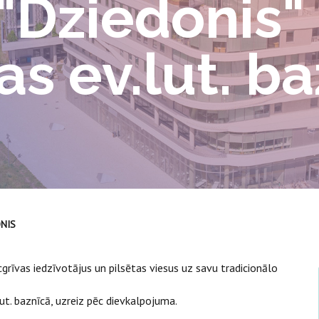
 "Dziedonis"
as ev.lut. b
ONIS
acgrīvas iedzīvotājus un pilsētas viesus uz savu tradicionālo
lut. baznīcā, uzreiz pēc dievkalpojuma.