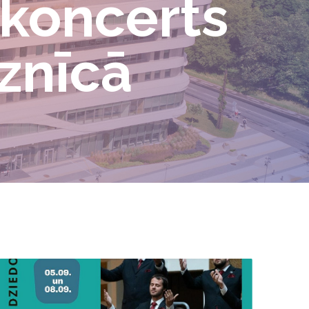
 koncerts
aznīcā