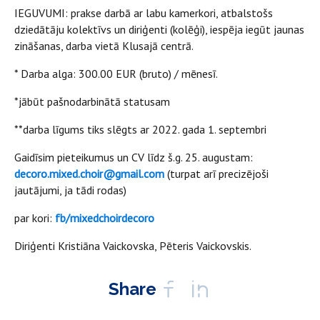
IEGUVUMI: prakse darbā ar labu kamerkori, atbalstošs
dziedātāju kolektīvs un diriģenti (kolēģi), iespēja iegūt jaunas
zināšanas, darba vietā Klusajā centrā.
* Darba alga: 300.00 EUR (bruto) / mēnesī.
*jābūt pašnodarbinātā statusam
**darba līgums tiks slēgts ar 2022. gada 1. septembri
Gaidīsim pieteikumus un CV līdz š.g. 25. augustam:
decoro.mixed.choir@gmail.com
(turpat arī precizējoši
jautājumi, ja tādi rodas)
par kori:
fb/mixedchoirdecoro
Diriģenti Kristiāna Vaickovska, Pēteris Vaickovskis.
Share