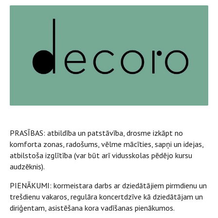
PRASĪBAS: atbildība un patstāvība, drosme izkāpt no
komforta zonas, radošums, vēlme mācīties, sapņi un idejas,
atbilstoša izglītība (var būt arī vidusskolas pēdējo kursu
audzēknis).
PIENĀKUMI: kormeistara darbs ar dziedātājiem pirmdienu un
trešdienu vakaros, regulāra koncertdzīve kā dziedātājam un
diriģentam, asistēšana kora vadīšanas pienākumos.