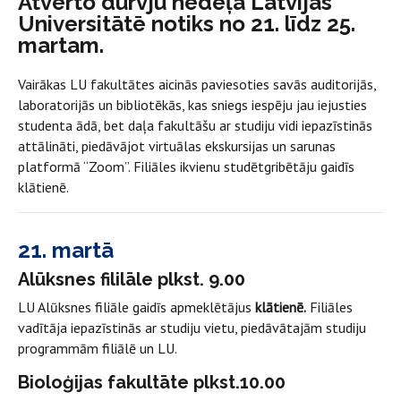
Atvērto durvju nedēļa Latvijas
Universitātē notiks no 21. līdz 25.
martam.
Vairākas LU fakultātes aicinās paviesoties savās auditorijās,
laboratorijās un bibliotēkās, kas sniegs iespēju jau iejusties
studenta ādā, bet daļa fakultāšu ar studiju vidi iepazīstinās
attālināti, piedāvājot virtuālas ekskursijas un sarunas
platformā “Zoom”. Filiāles ikvienu studētgribētāju gaidīs
klātienē.
21. martā
Alūksnes fililāle plkst. 9.00
LU Alūksnes filiāle gaidīs apmeklētājus
klātienē.
Filiāles
vadītāja iepazīstinās ar studiju vietu, piedāvātajām studiju
programmām filiālē un LU.
Bioloģijas fakultāte plkst.10.00