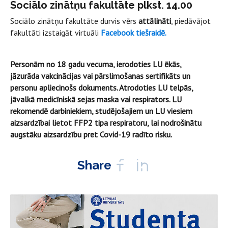
Sociālo zinātņu fakultāte plkst. 14.00
Sociālo zinātņu fakultāte durvis vērs
attālināti
, piedāvājot
fakultāti izstaigāt virtuāli
Facebook tiešraidē.
Personām no 18 gadu vecuma, ierodoties LU ēkās,
jāzurāda vakcinācijas vai pārslimošanas sertifikāts un
personu apliecinošs dokuments. Atrodoties LU telpās,
jāvalkā medicīniskā sejas maska vai respirators. LU
rekomendē darbiniekiem, studējošajiem un LU viesiem
aizsardzībai lietot FFP2 tipa respiratoru, lai nodrošinātu
augstāku aizsardzību pret Covid-19 radīto risku.
Share