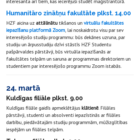
interesanta arī tiem, kas iecerējuši studēt maģistrantūrā.
Humanitāro zinātņu fakultāte plkst. 14.00
HZF aicina uz
attālinātu
tikšanos un
virtuālu fakultātes
iepazīšanu platformā Zoom
, lai noskaidrotu visu par sev
interesējošo studiju programmu: būs dekānes uzruna, par
studiju un ārpusstudiju dzīvi stāstīs HZF Studentu
pašpārvaldes pārstāvji, būs virtuāla iepazīšanās ar
fakultātes telpām un saruna ar programmas direktoriem un
studentiem par interesējošo programmu Zoom istabās.
24. martā
Kuldīgas filiāle plkst. 9.00
Kuldīgas filiāle gaidīs apmeklētājus
klātienē
. Filiāles
pārstāvji, studenti un absolventi iepazīstinās ar filiāles
darbību, piedāvātajām studiju programmām, mūžizglītības
iespējām un filiāles telpām.