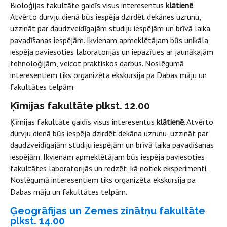
Bioloģijas fakultāte gaidīs visus interesentus
klātienē
.
Atvērto durvju dienā būs iespēja dzirdēt dekānes uzrunu,
uzzināt par daudzveidīgajām studiju iespējām un brīvā laika
pavadīšanas iespējām. Ikvienam apmeklētājam būs unikāla
iespēja paviesoties laboratorijās un iepazīties ar jaunākajām
tehnoloģijām, veicot praktiskos darbus. Noslēgumā
interesentiem tiks organizēta ekskursija pa Dabas māju un
fakultātes telpām.
Ķīmijas fakultāte plkst. 12.00
Ķīmijas fakultāte gaidīs visus interesentus
klātienē
. Atvērto
durvju dienā būs iespēja dzirdēt dekāna uzrunu, uzzināt par
daudzveidīgajām studiju iespējām un brīvā laika pavadīšanas
iespējām. Ikvienam apmeklētājam būs iespēja paviesoties
fakultātes laboratorijās un redzēt, kā notiek eksperimenti.
Noslēgumā interesentiem tiks organizēta ekskursija pa
Dabas māju un fakultātes telpām.
Ģeogrāfijas un Zemes zinātņu fakultāte
plkst. 14.00