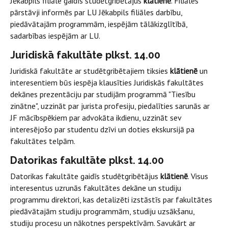
Jēkabpils filiāle gaidīs studētgribētājus
klātienē
. Filiāles
pārstāvji informēs par LU Jēkabpils filiāles darbību,
piedāvātajām programmām, iespējām tālākizglītībā,
sadarbības iespējām ar LU.
Juridiskā fakultāte plkst. 14.00
Juridiskā fakultāte ar studētgribētajiem tiksies
klātienē
un
interesentiem būs iespēja klausīties Juridiskās fakultātes
dekānes prezentāciju par studijām programmā "Tiesību
zinātne", uzzināt par jurista profesiju, piedalīties sarunās ar
JF mācībspēkiem par advokāta ikdienu, uzzināt sev
interesējošo par studentu dzīvi un doties ekskursijā pa
fakultātes telpām.
Datorikas fakultāte plkst. 14.00
Datorikas fakultāte gaidīs studētgribētājus
klātienē
. Visus
interesentus uzrunās fakultātes dekāne un studiju
programmu direktori, kas detalizēti izstāstīs par fakultātes
piedāvātajām studiju programmām, studiju uzsākšanu,
studiju procesu un nākotnes perspektīvām. Savukārt ar