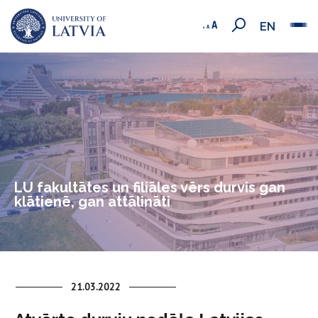
EN
LU fakultātes un filiāles vērs durvis gan
klātienē, gan attālināti
21.03.2022