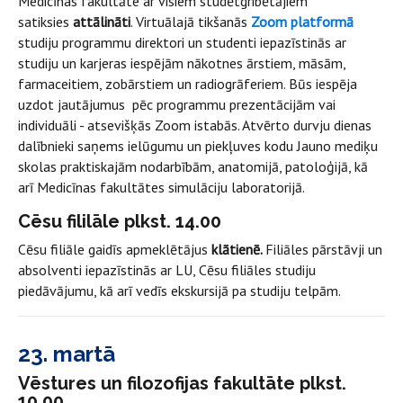
Medicīnas fakultāte ar visiem studētgribētājiem
satiksies
attālināti
. Virtuālajā tikšanās
Zoom platformā
studiju programmu direktori un studenti iepazīstinās ar
studiju un karjeras iespējām nākotnes ārstiem, māsām,
farmaceitiem, zobārstiem un radiogrāferiem. Būs iespēja
uzdot jautājumus pēc programmu prezentācijām vai
individuāli - atsevišķās Zoom istabās. Atvērto durvju dienas
dalībnieki saņems ielūgumu un piekļuves kodu Jauno mediķu
skolas praktiskajām nodarbībām, anatomijā, patoloģijā, kā
arī Medicīnas fakultātes simulāciju laboratorijā.
Cēsu fililāle plkst. 14.00
Cēsu filiāle gaidīs apmeklētājus
klātienē.
Filiāles pārstāvji un
absolventi iepazīstinās ar LU, Cēsu filiāles studiju
piedāvājumu, kā arī vedīs ekskursijā pa studiju telpām.
23. martā
Vēstures un filozofijas fakultāte plkst.
10.00