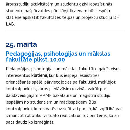
ārpusstudiju aktivitātēm un studentu dzīvi iepazīstinās
studentu pašpārvaldes pārstāvji. Ikvienam būs iespēja
klātienē apskatīt fakultātes telpas un projektu studiju DF
LAB.
25. martā
Pedagoģijas, psiholoģijas un mākslas
fakultāte plkst. 10.00
Pedagoģijas, psiholoģijas un mākslas fakultāte gaidīs visus
interesentus
klātienē,
kur būs iespēja iesaistīties
orientēšanās spēlē, pārvietojoties pa fakultāti, meklējot
kontrolpunktus, kuros piedāvāsim uzzināt vairāk par
daudzveidīgajām PPMF bakalaura un maģistra studiju
iespējām no studentiem un mācībspēkiem. Būs
kontrolpunkti, kuros varēs uzzināt arī par to, kā izglītībā var
izmantot robotiku, virtuālo realitāti un 3D printerus, kā arī
pats daudz ko izmēģināt.