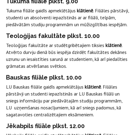
Tukuma filiāle plkst. 9.00
Tukuma filiāle gaidīs apmeklētājus
klātienē
. Filiāles pārstāvji,
studenti un absolventi iepazīstinās ar ar filiāli, telpām,
piedāvātām studiju programmām un mūžizglītības iespējām.
Teoloģijas fakultāte plkst. 10.00
Teoloģijas fakultāte ar studētgribētajiem tiksies
klātienē
.
Atvērto durvju dienā būs iespēja dzirdēt fakultātes dekānes
uzrunu un iesaistīties sarunā ar studentiem, kā arī piedalīties
grāmatas atvēršanas svētkos.
Bauskas filiāle plkst. 10.00
LU Bauskas filiāle gaidīs apmeklētājus
klātienē
. Filiāles
pārstāvji un studenti iepazīstinās ar LU Bauskas filiāli un
sniegs informāciju par piedāvātajām studiju programmām,
LU uzņemšanas nosacījumiem, kā arī sniegs padomus, kā
sagatavoties centralizētajiem eksāmeniem.
Jēkabpils filiāle plkst. 12.00