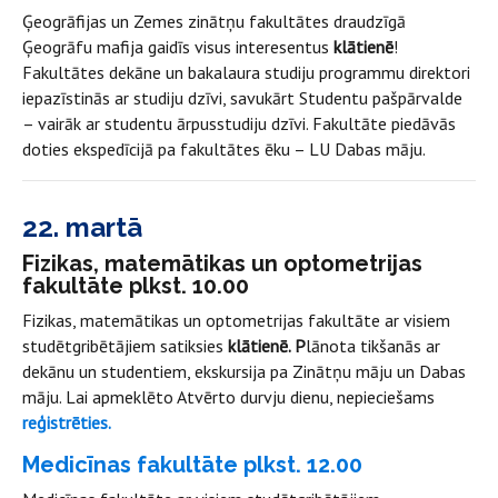
Ģeogrāfijas un Zemes zinātņu fakultātes draudzīgā
Ģeogrāfu mafija gaidīs visus interesentus
klātienē
!
Fakultātes dekāne un bakalaura studiju programmu direktori
iepazīstinās ar studiju dzīvi, savukārt Studentu pašpārvalde
– vairāk ar studentu ārpusstudiju dzīvi. Fakultāte piedāvās
doties ekspedīcijā pa fakultātes ēku – LU Dabas māju.
22. martā
Fizikas, matemātikas un optometrijas
fakultāte plkst. 10.00
Fizikas, matemātikas un optometrijas fakultāte ar visiem
studētgribētājiem satiksies
klātienē. P
lānota tikšanās ar
dekānu un studentiem, ekskursija pa Zinātņu māju un Dabas
māju. Lai apmeklēto Atvērto durvju dienu, nepieciešams
reģistrēties
.
Medicīnas fakultāte plkst. 12.00