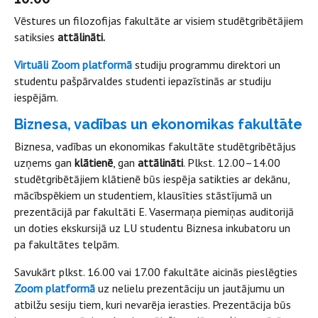
Vēstures un filozofijas fakultāte ar visiem studētgribētājiem
satiksies
attālināti.
Virtuāli Zoom platformā
studiju programmu direktori un
studentu pašpārvaldes studenti iepazīstinās ar studiju
iespējām.
Biznesa, vadības un ekonomikas fakultāte
Biznesa, vadības un ekonomikas fakultāte studētgribētājus
uzņems gan
klātienē
, gan
attālināti
. Plkst. 12.00–14.00
studētgribētājiem klātienē būs iespēja satikties ar dekānu,
mācībspēkiem un studentiem, klausīties stāstījumā un
prezentācijā par fakultāti E. Vasermaņa piemiņas auditorijā
un doties ekskursijā uz LU studentu Biznesa inkubatoru un
pa fakultātes telpām.
Savukārt plkst. 16.00 vai 17.00 fakultāte aicinās pieslēgties
Zoom platformā
uz nelielu prezentāciju un jautājumu un
atbilžu sesiju tiem, kuri nevarēja ierasties. Prezentācija būs