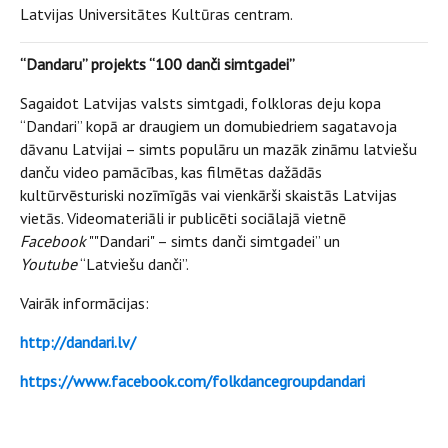
Latvijas Universitātes Kultūras centram.
“Dandaru” projekts “100 danči simtgadei”
Sagaidot Latvijas valsts simtgadi, folkloras deju kopa
“Dandari” kopā ar draugiem un domubiedriem sagatavoja
dāvanu Latvijai – simts populāru un mazāk zināmu latviešu
danču video pamācības, kas filmētas dažādās
kultūrvēsturiski nozīmīgās vai vienkārši skaistās Latvijas
vietās. Videomateriāli ir publicēti sociālajā vietnē
Facebook
""Dandari" – simts danči simtgadei” un
Youtube
“Latviešu danči”.
Vairāk informācijas:
http://dandari.lv/
https://www.facebook.com/folkdancegroupdandari