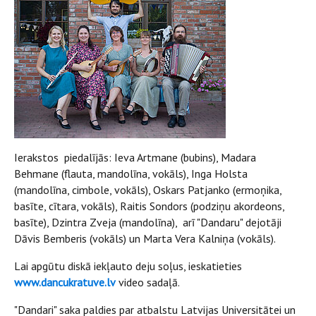
Ierakstos piedalījās: Ieva Artmane (bubins), Madara
Behmane (flauta, mandolīna, vokāls), Inga Holsta
(mandolīna, cimbole, vokāls), Oskars Patjanko (ermoņika,
basīte, cītara, vokāls), Raitis Sondors (podziņu akordeons,
basīte), Dzintra Zveja (mandolīna), arī "Dandaru" dejotāji
Dāvis Bemberis (vokāls) un Marta Vera Kalniņa (vokāls).
Lai apgūtu diskā iekļauto deju soļus, ieskatieties
www.dancukratuve.lv
video sadaļā.
"Dandari" saka paldies par atbalstu Latvijas Universitātei un