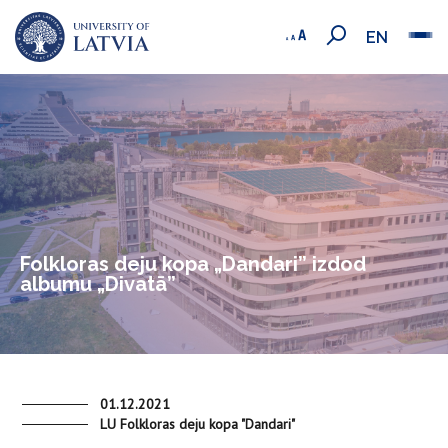
EN
Folkloras deju kopa „Dandari” izdod
albumu „Divatā”
01.12.2021
LU Folkloras deju kopa "Dandari"