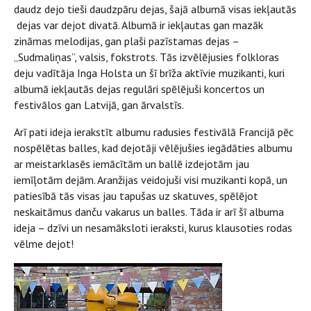
daudz dejo tieši daudzpāru dejas, šajā albumā visas iekļautās
dejas var dejot divatā. Albumā ir iekļautas gan mazāk
zināmas melodijas, gan plaši pazīstamas dejas –
„Sudmaliņas”, valsis, fokstrots. Tās izvēlējusies folkloras
deju vadītāja Inga Holsta un šī brīža aktīvie muzikanti, kuri
albumā iekļautās dejas regulāri spēlējuši koncertos un
festivālos gan Latvijā, gan ārvalstīs.
Arī pati ideja ierakstīt albumu radusies festivālā Francijā pēc
nospēlētas balles, kad dejotāji vēlējušies iegādāties albumu
ar meistarklasēs iemācītām un ballē izdejotām jau
iemīļotām dejām. Aranžijas veidojuši visi muzikanti kopā, un
patiesībā tās visas jau tapušas uz skatuves, spēlējot
neskaitāmus danču vakarus un balles. Tāda ir arī šī albuma
ideja – dzīvi un nesamāksloti ieraksti, kurus klausoties rodas
vēlme dejot!