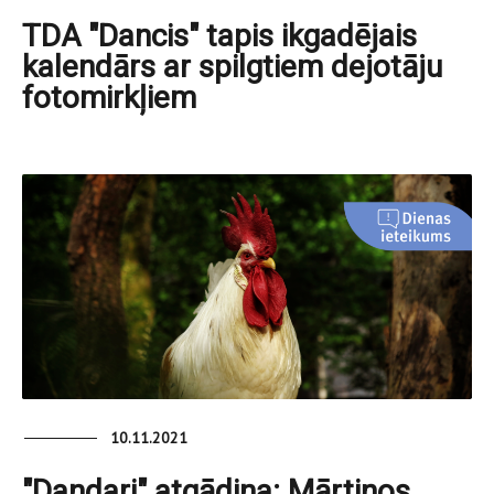
TDA "Dancis" tapis ikgadējais
kalendārs ar spilgtiem dejotāju
fotomirkļiem
10.11.2021
"Dandari" atgādina: Mārtiņos