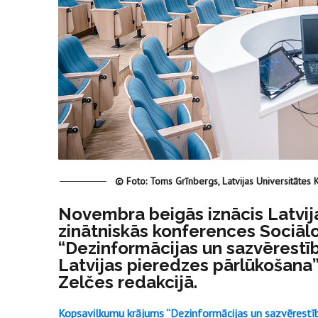
© Foto: Toms Grīnbergs, Latvijas Universitātes 
Novembra beigās iznācis Latvija
zinātniskās konferences Sociālo
“Dezinformācijas un sazvērestību
Latvijas pieredzes pārlūkošana”
Zelčes redakcijā.
Kopsavilkumu krājums “Dezinformācijas un sazvērestību 