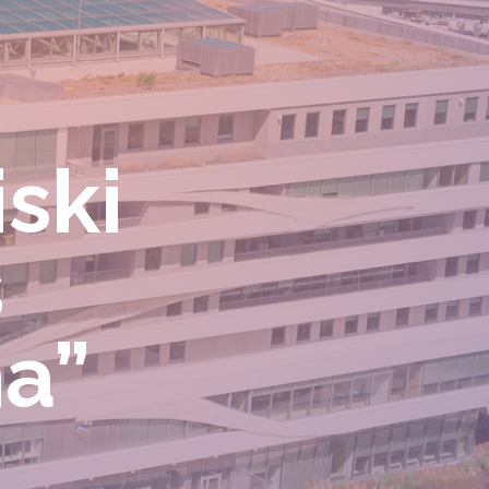
iski
s
na”