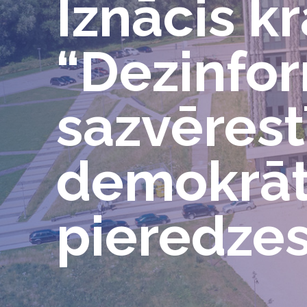
Iznācis k
“Dezinfor
sazvērestī
demokrāti
pieredze