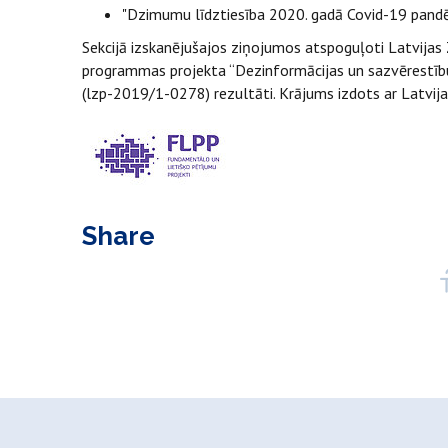
"Dzimumu līdztiesība 2020. gadā Covid-19 pandē
Sekcijā izskanējušajos ziņojumos atspoguļoti Latvija
programmas projekta “Dezinformācijas un sazvērestību r
(lzp-2019/1-0278) rezultāti. Krājums izdots ar Latvij
Share