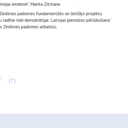
mijas ietekmē", Marita Zitmane
s Zinātnes padomes fundamentālo un lietišķo projektu
adītie riski demokrātijai: Latvijas pieredzes pārlūkošana”
as Zinātnes padomes atbalstu.