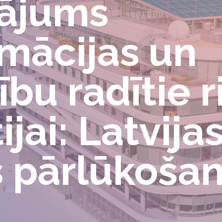
rājums
mācijas un
bu radītie r
jai: Latvija
s pārlūkoša