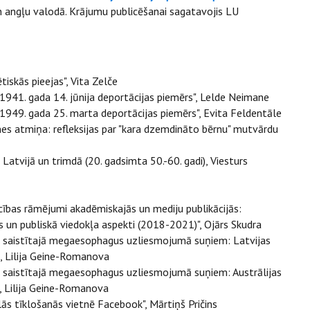
un angļu valodā. Krājumu publicēšanai sagatavojis LU
iskās pieejas", Vita Zelče
 1941. gada 14. jūnija deportācijas piemērs", Lelde Neimane
. 1949. gada 25. marta deportācijas piemērs", Evita Feldentāle
nes atmiņa: refleksijas par "kara dzemdināto bērnu" mutvārdu
atvijā un trimdā (20. gadsimta 50.-60. gadi), Viesturs
icības rāmējumi akadēmiskajās un mediju publikācijās:
s un publiskā viedokļa aspekti (2018-2021)", Ojārs Skudra
ību saistītajā megaesophagus uzliesmojumā suņiem: Latvijas
, Lilija Geine-Romanova
bu saistītajā megaesophagus uzliesmojumā suņiem: Austrālijas
, Lilija Geine-Romanova
ālās tīklošanās vietnē Facebook", Mārtiņš Pričins