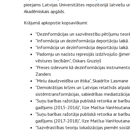
pieejams Latvijas Universitātes repozitorijā latviešu 
Akadēmiskais apgāds.
Krājumā apkopotie kopsavilkumi:
"Dezinformācijas un sazvērestību pētījumu teorēt
"Informācija un dezinformācija deportāciju laikā.
"Informācija un dezinformācija deportāciju laikā
"Padomju un nacistu represijās izdzīvojušo ģime
vēstures liecībām", Oskars Gruziņš
"Preses izdevumi kā dezinformācijas instruments L
Zanders
"Melu daudzveidība un ētika", Skaidrīte Lasmane
"Demokrātijas krīzes un Latvijas relatīvās atpal
sistēmtransformācijas, sabiedrības mediatizācija
"Suņu barības ražotāja publiskā retorika ar bar
gadījums (2015-2016)", Ilze Matīsa-VanHoutana
"Suņu barības ražotāja publiskā retorika ar barī
gadījums (2017-2018)", Ilze Matīsa-VanHoutana
"Sazvērastības teoriju lokalizācijas piemēri soci