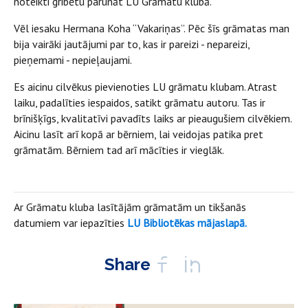
noteikti gribētu parunāt LU Grāmatu klubā.
Vēl iesaku Hermana Koha “Vakariņas”. Pēc šīs grāmatas man
bija vairāki jautājumi par to, kas ir pareizi - nepareizi,
pieņemami - nepieļaujami.
Es aicinu cilvēkus pievienoties LU grāmatu klubam. Atrast
laiku, padalīties iespaidos, satikt grāmatu autoru. Tas ir
brīnišķīgs, kvalitatīvi pavadīts laiks ar pieaugušiem cilvēkiem.
Aicinu lasīt arī kopā ar bērniem, lai veidojas patika pret
grāmatām. Bērniem tad arī mācīties ir vieglāk.
Ar Grāmatu kluba lasītājām grāmatām un tikšanās
datumiem var iepazīties
LU Bibliotēkas mājaslapā.
Share