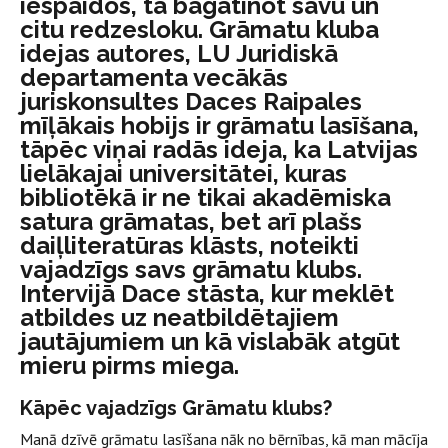
iespaidos, tā bagātinot savu un
citu redzesloku. Grāmatu kluba
idejas autores, LU Juridiskā
departamenta vecākās
juriskonsultes Daces Raipales
mīļākais hobijs ir grāmatu lasīšana,
tāpēc viņai radās ideja, ka Latvijas
lielākajai universitātei, kuras
bibliotēkā ir ne tikai akadēmiska
satura grāmatas, bet arī plašs
daiļliteratūras klāsts, noteikti
vajadzīgs savs grāmatu klubs.
Intervijā Dace stāsta, kur meklēt
atbildes uz neatbildētajiem
jautājumiem un kā vislabāk atgūt
mieru pirms miega.
Kāpēc vajadzīgs Grāmatu klubs?
Manā dzīvē grāmatu lasīšana nāk no bērnības, kā man mācīja