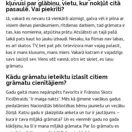
kļuvusi par glābiņu, vietu, kur nokļūt citā
pasaulē. Vai piekrīti?
Jā, vakarā es nevaru tā vienkārši aizmigt, galva vēl ir pilna ar
visiem dienas pienākumiem, rītdienas darbiem, tad grāmata ir
tas, kas nomierina, atpūtina prātu. Atslābsti un tajā pašā
laikā pats kaut ko jauku izbaudi. Nesaku, ka filmas nav labas,
es arī skatos TV, bet pat pēc televizora man vajag palasīt,
kas ir mans klusums, mans miers. Vakarā katram ir vajadzīgs
savs laiciņš sev. Viens sēž vannā, otrs iet skriet, es lasu
grāmatu.
Kādu grāmatu ieteiktu izlasīt citiem
grāmatu cienītājiem?
Gadu gaitā mans nepārspēts favorīts ir Frānsiss Skots
Ficdžeralds “Ir maiga nakts”. Mēs kā ģimene vairākus gadus
piedalāmies Nacionālās bibliotēkas bērnu jauniešu un vecāku
žūrijā. Katru gadu ir jāaizpilda anketa un tur ir jautājums –
kura ir tava mīļākā grāmata? Un es vienmēr gadu no gada
klikšķinu, ka šī ir mana mīļākā grāmata. Par šo grāmatu es