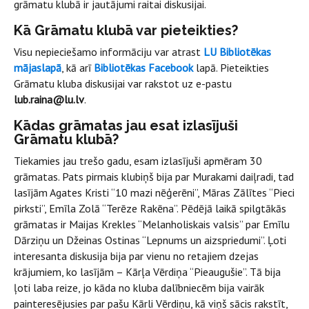
grāmatu klubā ir jautājumi raitai diskusijai.
Kā Grāmatu klubā var pieteikties?
Visu nepieciešamo informāciju var atrast
LU Bibliotēkas
mājaslapā
, kā arī
Bibliotēkas Facebook
lapā. Pieteikties
Grāmatu kluba diskusijai var rakstot uz e-pastu
lub.raina@lu.lv
.
Kādas grāmatas jau esat izlasījuši
Grāmatu klubā?
Tiekamies jau trešo gadu, esam izlasījuši apmēram 30
grāmatas. Pats pirmais klubiņš bija par Murakami daiļradi, tad
lasījām Agates Kristi “10 mazi nēģerēni”, Māras Zālītes “Pieci
pirksti”, Emīla Zolā “Terēze Rakēna”. Pēdējā laikā spilgtākās
grāmatas ir Maijas Krekles “Melanholiskais valsis” par Emīlu
Dārziņu un Džeinas Ostinas “Lepnums un aizspriedumi”. Ļoti
interesanta diskusija bija par vienu no retajiem dzejas
krājumiem, ko lasījām – Kārļa Vērdiņa “Pieaugušie”. Tā bija
ļoti laba reize, jo kāda no kluba dalībniecēm bija vairāk
painteresējusies par pašu Kārli Vērdiņu, kā viņš sācis rakstīt,