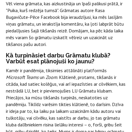
Vēl viena grāmata, kas aizkustināja un īpaši palikusi prātā, ir
"Puika, kurš redzēja tumsā". Grāmatas autore Rasa
Bugavičute-Pēce Facebook bija ieraudzījusi, ka mēs lasījām
viņas grāmatu, un ierakstīja komentāru, ka ļoti labprāt būtu
piedalījusies šajā tikšanās reizē. Domājam, ka pēc kāda laika
mēs varam šo grāmatu izskatīt vēlreiz un uzaicināt uz
tikšanos pašu autori.
Kā turpināsiet darbu Grāmatu klubā?
Varbūt esat plānojuši ko jaunu?
Kamēr ir pandēmija, tiksimies attālināti platformās
Microsoft Teams
un
Zoom
. Klātienē, protams, tikšanās ir
citāda, kad satiec kolēģus, vai arī iepazīsties ar cilvēkiem, kas
nestrādā LU, bet ir pievienojušies LU Grāmatu klubam.
Priecājos, ka mūsu tikšanās turpinās, neskatoties uz
pandēmiju. Tiklīdz varēsim tikties klātienē, to darīsim. Dzīva
ir ideja par to, ka laiku pa laikam uzaicinām kādu autoru vai
tulkotāju, vai cilvēku, kas saistīts ar darbu, jo tas grāmatu
kluba dalībniekiem risina lielāku interesi – o, forši, gribu šeit
būt, gribu dzirdēt, ko teiks. Mums ir doma par bērnu grāmatu