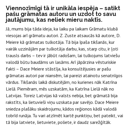
Viennozīmīgi tā ir unikāla iespēja – satikt
pašu grāmatas autoru un uzdot to savu
jautājumu, kas neliek mieru naktīs.
Jā, mums bija tāda ideja, ka laiku pa laikam Grāmatu klubā
viesojas arī grāmatu autori. Z. Zuste atsaucās kā autore, D.
Meiere kā grāmatas tulkotāja. Tā bija īpaša tikšanās, kur
vairāk uzzinājām par tulkotāja darbu, kas, starp citu, ir ļoti
trausls darbs – tev ir jābūt radošam, lai tulkojums latviešu
valodā būtu baudāms un lasāms. Arī jāpārzina vēsturiskie
fakti – Dace Meiere stāstīja, ka konsultējusies ar pašu
grāmatas autori par niansēm, lai pareizi atainotu senatnīgos
vārdus. Tikšanās laikā diskutējām, no kurienes nāk Katrīna
Lielā. Piemēram, mēs uzskatām, ka Katrīna Lielā nāk no
Latvijas. Toreiz Latvijas kā valsts nebija, bet grāmatā bija
rakstīts, ka lietuvieši viņu uzskata par savējo. Dace Meiere
sniedza plašāku skaidrojumu, kādos reģionos kādā valodā
tobrīd runāja. Tu vari atzīmēt kartē punktiņu, bet pateikt, vai
tā bija latviete, lietuviete, poliete, ir daudz sarežģītāk.