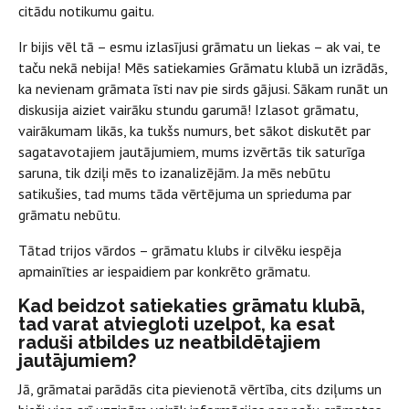
citādu notikumu gaitu.
Ir bijis vēl tā – esmu izlasījusi grāmatu un liekas – ak vai, te
taču nekā nebija! Mēs satiekamies Grāmatu klubā un izrādās,
ka nevienam grāmata īsti nav pie sirds gājusi. Sākam runāt un
diskusija aiziet vairāku stundu garumā! Izlasot grāmatu,
vairākumam likās, ka tukšs numurs, bet sākot diskutēt par
sagatavotajiem jautājumiem, mums izvērtās tik saturīga
saruna, tik dziļi mēs to izanalizējām. Ja mēs nebūtu
satikušies, tad mums tāda vērtējuma un sprieduma par
grāmatu nebūtu.
Tātad trijos vārdos – grāmatu klubs ir cilvēku iespēja
apmainīties ar iespaidiem par konkrēto grāmatu.
Kad beidzot satiekaties grāmatu klubā,
tad varat atviegloti uzelpot, ka esat
raduši atbildes uz neatbildētajiem
jautājumiem?
Jā, grāmatai parādās cita pievienotā vērtība, cits dziļums un