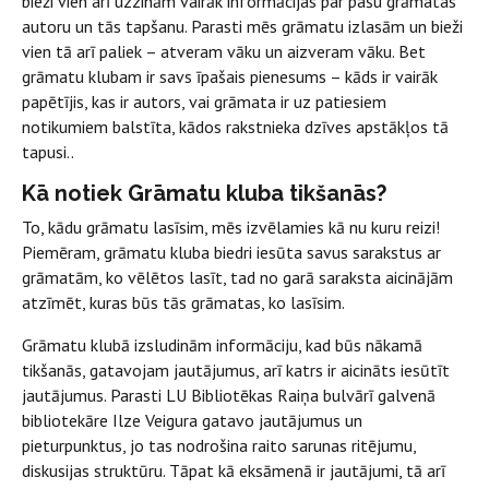
bieži vien arī uzzinām vairāk informācijas par pašu grāmatas
autoru un tās tapšanu. Parasti mēs grāmatu izlasām un bieži
vien tā arī paliek – atveram vāku un aizveram vāku. Bet
grāmatu klubam ir savs īpašais pienesums – kāds ir vairāk
papētījis, kas ir autors, vai grāmata ir uz patiesiem
notikumiem balstīta, kādos rakstnieka dzīves apstākļos tā
tapusi..
Kā notiek Grāmatu kluba tikšanās?
To, kādu grāmatu lasīsim, mēs izvēlamies kā nu kuru reizi!
Piemēram, grāmatu kluba biedri iesūta savus sarakstus ar
grāmatām, ko vēlētos lasīt, tad no garā saraksta aicinājām
atzīmēt, kuras būs tās grāmatas, ko lasīsim.
Grāmatu klubā izsludinām informāciju, kad būs nākamā
tikšanās, gatavojam jautājumus, arī katrs ir aicināts iesūtīt
jautājumus. Parasti LU Bibliotēkas Raiņa bulvārī galvenā
bibliotekāre Ilze Veigura gatavo jautājumus un
pieturpunktus, jo tas nodrošina raito sarunas ritējumu,
diskusijas struktūru. Tāpat kā eksāmenā ir jautājumi, tā arī