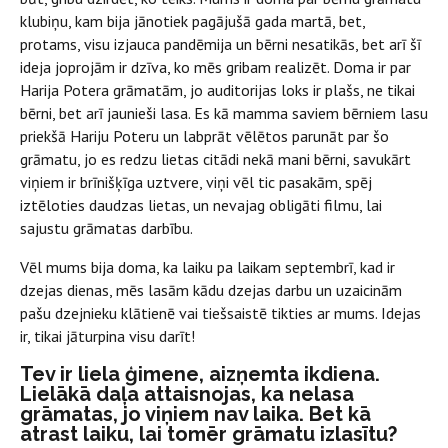
klubiņu, kam bija jānotiek pagājušā gada martā, bet,
protams, visu izjauca pandēmija un bērni nesatikās, bet arī šī
ideja joprojām ir dzīva, ko mēs gribam realizēt. Doma ir par
Harija Potera grāmatām, jo auditorijas loks ir plašs, ne tikai
bērni, bet arī jaunieši lasa. Es kā mamma saviem bērniem lasu
priekšā Hariju Poteru un labprāt vēlētos parunāt par šo
grāmatu, jo es redzu lietas citādi nekā mani bērni, savukārt
viņiem ir brīnišķīga uztvere, viņi vēl tic pasakām, spēj
iztēloties daudzas lietas, un nevajag obligāti filmu, lai
sajustu grāmatas darbību.
Vēl mums bija doma, ka laiku pa laikam septembrī, kad ir
dzejas dienas, mēs lasām kādu dzejas darbu un uzaicinām
pašu dzejnieku klātienē vai tiešsaistē tikties ar mums. Idejas
ir, tikai jāturpina visu darīt!
Tev ir liela ģimene, aizņemta ikdiena.
Lielākā daļa attaisnojas, ka nelasa
grāmatas, jo viņiem nav laika. Bet kā
atrast laiku, lai tomēr grāmatu izlasītu?