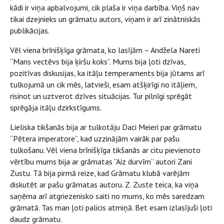
kādi ir viņa apbalvojumi, cik plaša ir viņa darbība. Viņš nav
tikai dzejnieks un grāmatu autors, viņam ir arī zinātniskās
publikācijas.
Vēl viena brīnišķīga grāmata, ko lasījām – Andžela Nareti
“Mans vectēvs bija ķiršu koks”. Mums bija ļoti dzīvas,
pozitīvas diskusijas, ka itāļu temperaments bija jūtams arī
tulkojumā un cik mēs, latvieši, esam atšķirīgi no itāļiem,
risinot un uztverot dzīves situācijas. Tur pilnīgi sprēgāt
sprēgāja itāļu dzirkstīgums.
Lieliska tikšanās bija ar tulkotāju Daci Meieri par grāmatu
“Pētera imperatore”, kad uzzinājām vairāk par pašu
tulkošanu. Vēl viena brīnišķīga tikšanās ar citu pievienoto
vērtību mums bija ar grāmatas “Aiz durvīm” autori Zani
Zustu. Tā bija pirmā reize, kad Grāmatu klubā varējām
diskutēt ar pašu grāmatas autoru. Z. Zuste teica, ka viņa
saņēma arī atgriezenisko saiti no mums, ko mēs saredzam
grāmatā. Tas man ļoti palicis atmiņā. Bet esam izlasījuši ļoti
daudz grāmatu.