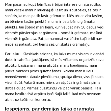
Man pašai jau kopš bērnības ir bijusi interese un aizrautība,
mani vecāki mani ir mudinājuši lasīt un izglītoties, tā tas ir
sanācis, ka man patīk lasīt grāmatas. Mēs abi ar vīru lasām,
un bērniem lasām priekšā, mums ir liels bērnu grāmatu
plaukts. Jau šobrīd mani bērni, kuri vēl pat nav 10 gadus veci,
vienmēr pārvietojas ar grāmatu – somā ir grāmata, mašīnā
vienmēr ir grāmata. Pat ja mammai vai tētim tajā brīdī nav
iespējas palasīt, tad bērns sēž un skatās grāmatiņu.
Par laiku… Klasiskais teiciens, ka laiks mums visiem ir vienādi
dots, ir taisnība, jautājums, kā mēs vēlamies organizēt savu
atpūtu. Lasīšana ir mana atpūta, mans baudījums, mans
prieks, vakaros pirms gulētiešanas. Ikdienā man ir liels
menedžments, daudz pienākumu, spraiga diena, viss jāizdara,
visur jābūt. Vakarā mans miers un atpūta ir grāmata pirms
doties gulēt. Vismaz pusstundu vai pat vairāk palasīt. Tā ir
mana kvalitatīvā atpūta īpaši šajā laikā, kad mēs nevaram
aiziet uz teātri un koncertu.
Iespējams, pandēmijas laikā grāmata