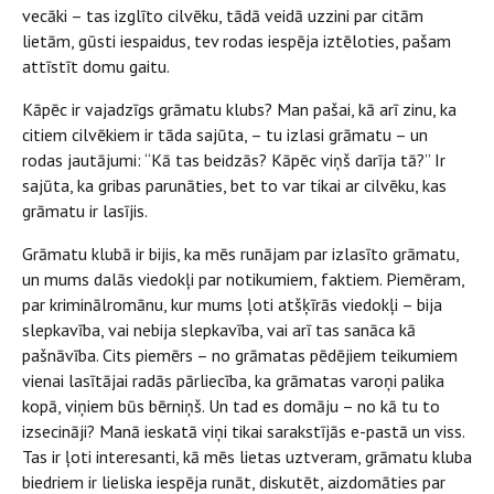
vecāki – tas izglīto cilvēku, tādā veidā uzzini par citām
lietām, gūsti iespaidus, tev rodas iespēja iztēloties, pašam
attīstīt domu gaitu.
Kāpēc ir vajadzīgs grāmatu klubs? Man pašai, kā arī zinu, ka
citiem cilvēkiem ir tāda sajūta, – tu izlasi grāmatu – un
rodas jautājumi: “Kā tas beidzās? Kāpēc viņš darīja tā?” Ir
sajūta, ka gribas parunāties, bet to var tikai ar cilvēku, kas
grāmatu ir lasījis.
Grāmatu klubā ir bijis, ka mēs runājam par izlasīto grāmatu,
un mums dalās viedokļi par notikumiem, faktiem. Piemēram,
par kriminālromānu, kur mums ļoti atšķīrās viedokļi – bija
slepkavība, vai nebija slepkavība, vai arī tas sanāca kā
pašnāvība. Cits piemērs – no grāmatas pēdējiem teikumiem
vienai lasītājai radās pārliecība, ka grāmatas varoņi palika
kopā, viņiem būs bērniņš. Un tad es domāju – no kā tu to
izsecināji? Manā ieskatā viņi tikai sarakstījās e-pastā un viss.
Tas ir ļoti interesanti, kā mēs lietas uztveram, grāmatu kluba
biedriem ir lieliska iespēja runāt, diskutēt, aizdomāties par