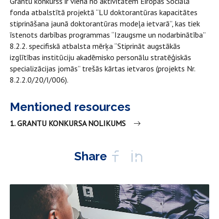
Grantu konkurss ir viena no aktivitātēm Eiropas Sociālā
fonda atbalstītā projektā “LU doktorantūras kapacitātes
stiprināšana jaunā doktorantūras modeļa ietvarā”, kas tiek
īstenots darbības programmas “Izaugsme un nodarbinātība”
8.2.2. specifiskā atbalsta mērķa “Stiprināt augstākās
izglītības institūciju akadēmisko personālu stratēģiskās
specializācijas jomās” trešās kārtas ietvaros (projekts Nr.
8.2.2.0/20/I/006).
Mentioned resources
1. GRANTU KONKURSA NOLIKUMS
Share