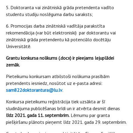
5. Doktoranta vai zinātniskā grāda pretendenta vadīto
studentu studiju noslēguma darbu saraksts;
6. Promocijas darba zinātniskā vadītāja parakstīta
rekomendācija (var būt elektroniski) par doktorantu vai
zinātniskā grāda pretendentu kā potenciālo docētāju
Universitātē.
Grantu konkursa nolikums (.docx) ir pieejams lejuplādei
zemāk.
Pieteikumu konkursam atbilstoši nolikuma prasībām
pretendents iesniedz, nosūtot uz e-pasta adresi:
sam822doktorantura@lu.lv
.
Konkursa pieteikumu reģistrācija tiek uzsākta ar šī
sludinājuma publicēšanas brīdi un ir atvērta desmit dienas
līdz 2021. gada 11. septembrim.
Lēmumu par granta
piešķiršanu plānots pieņemt līdz 2021. gada 29. septembrim.