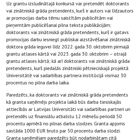
Uz grantu izsludinātajā konkursā var pretendēt doktorants
vai zinātniskā grāda pretendents, kurš ir autors vai līdzautors
ar promocijas darba tēmu saistītām publicētām vai
pieņemtām publicēšanai pilna teksta publikācijām;
doktorants vai zinātniskā grāda pretendents, kurš ir gatavs
promocijas darbu iesniegt publiskai aizstāvēšanai zinātniskā
doktora grāda ieguvei līdz 2022. gada 30. oktobrim pirmajā
grantu atlases kārtā vai 2023. gada 30. oktobrim – otrajā
grantu atlases kārtā; kā arī doktorants vai zinātniskā grāda
pretendents, kurš piedalās zinātniski pētnieciskajā projektā
Universitātē vai sadarbības partnera institūcijā vismaz 30
procentus no pilna darba laika.
Paredzēts, ka doktorants vai zinātniskā grāda pretendents
kā granta saņēmējs projekta laikā būs darba tiesiskajās
attiecībās ar Latvijas Universitāti vai sadarbības partneri un
pretendēs uz finansiālu atbalstu 12 mēnešu periodā 50
procentu apmērā no pilnas darba slodzes. Granta apjoms
sastāda 1000 EUR bruto par 50 procentu darba slodzi.
Granta saņēmējam paredzēts būt nodarbinātam citā