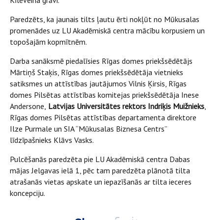
Kīleveina grāvi.
Paredzēts, ka jaunais tilts ļautu ērti nokļūt no Mūkusalas
promenādes uz LU Akadēmiskā centra mācību korpusiem un
topošajām kopmītnēm.
Darba sanāksmē piedalīsies Rīgas domes priekšsēdētājs
Mārtiņš Staķis, Rīgas domes priekšsēdētāja vietnieks
satiksmes un attīstības jautājumos Vilnis Ķirsis, Rīgas
domes Pilsētas attīstības komitejas priekšsēdētāja Inese
Andersone,
Latvijas Universitātes rektors Indriķis Muižnieks
,
Rīgas domes Pilsētas attīstības departamenta direktore
Ilze Purmale un SIA “Mūkusalas Biznesa Centrs”
līdzīpašnieks Klāvs Vasks.
Pulcēšanās paredzēta pie LU Akadēmiskā centra Dabas
mājas Jelgavas ielā 1, pēc tam paredzēta plānotā tilta
atrašanās vietas apskate un iepazīšanās ar tilta ieceres
koncepciju.