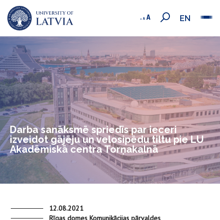
EN
Darba sanāksmē spriedīs par ieceri
izveidot gājēju un velosipēdu tiltu pie LU
Akadēmiskā centra Torņakalnā
12.08.2021
Rīgas domes Komunikācijas pārvaldes