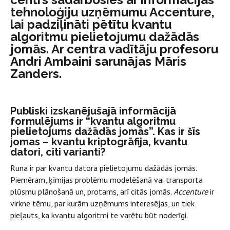
tehnoloģiju uzņēmumu Accenture,
lai padziļināti pētītu kvantu
algoritmu pielietojumu dažādās
jomās. Ar centra vadītāju profesoru
Andri Ambaini sarunājas Māris
Zanders.
Publiski izskanējušajā informācijā
formulējums ir “kvantu algoritmu
pielietojums dažādās jomās”. Kas ir šīs
jomas – kvantu kriptogrāfija, kvantu
datori, citi varianti?
Runa ir par kvantu datora pielietojumu dažādās jomās.
Piemēram, ķīmijas problēmu modelēšanā vai transporta
plūsmu plānošanā un, protams, arī citās jomās.
Accenture
ir
virkne tēmu, par kurām uzņēmums interesējas, un tiek
pieļauts, ka kvantu algoritmi te varētu būt noderīgi.