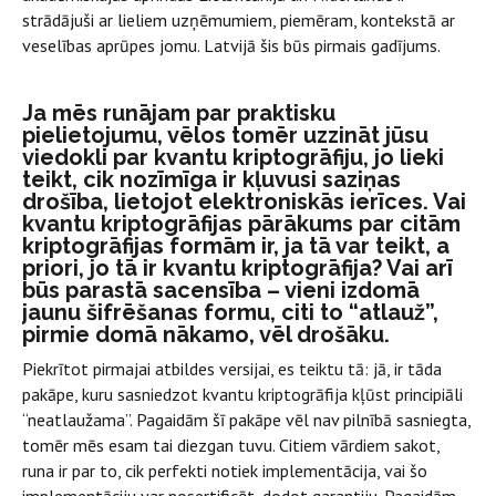
strādājuši ar lieliem uzņēmumiem, piemēram, kontekstā ar
veselības aprūpes jomu. Latvijā šis būs pirmais gadījums.
Ja mēs runājam par praktisku
pielietojumu, vēlos tomēr uzzināt jūsu
viedokli par kvantu kriptogrāfiju, jo lieki
teikt, cik nozīmīga ir kļuvusi saziņas
drošība, lietojot elektroniskās ierīces. Vai
kvantu kriptogrāfijas pārākums par citām
kriptogrāfijas formām ir, ja tā var teikt, a
priori, jo tā ir kvantu kriptogrāfija? Vai arī
būs parastā sacensība – vieni izdomā
jaunu šifrēšanas formu, citi to “atlauž”,
pirmie domā nākamo, vēl drošāku.
Piekrītot pirmajai atbildes versijai, es teiktu tā: jā, ir tāda
pakāpe, kuru sasniedzot kvantu kriptogrāfija kļūst principiāli
“neatlaužama”. Pagaidām šī pakāpe vēl nav pilnībā sasniegta,
tomēr mēs esam tai diezgan tuvu. Citiem vārdiem sakot,
runa ir par to, cik perfekti notiek implementācija, vai šo