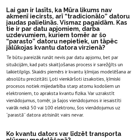
Lai gan ir lasīts, ka Mūra likums nav
akmenī iecirsts, arī “tradicionālo” datoru
jaudas palielinās. Vismaz pagaidām. Kas
tie ir par datu apjomiem, darba
uzdevumiem, kuriem tomēr ar šo
“parasto” datoru nepietiek, un tāpēc
jālūkojas kvantu datora virzienā?
Te būtu pareizāk runāt nevis par datu apjomu, bet par
situācijām, kad pats skaitļošanas process ir sarežģīts un
laikietilpīgs. Skaidrs piemērs ir kvantu ķīmijas modelēšana ar
absolūtu precizitāti. Ļoti vienkāršoti izsakoties, ķīmiski
procesos notiek mijiedarbība starp atomu kodoliem un
elektroniem, to apraksta kvantu fizika. Var uzrakstīt
vienādojumus, tomēr, ja šajos vienādojumos ir iesaistīti
vairāk nekā 50 vai 100 elektronu, šos vienādojumus uz
“parastā” datora atrisināt vairs nevar.
Ko kvantu dators var līdzēt transporta