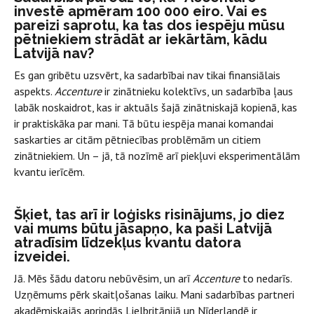
investē apmēram 100 000 eiro. Vai es
pareizi saprotu, ka tas dos iespēju mūsu
pētniekiem strādāt ar iekārtām, kādu
Latvijā nav?
Es gan gribētu uzsvērt, ka sadarbībai nav tikai finansiālais
aspekts.
Accenture
ir zinātnieku kolektīvs, un sadarbība ļaus
labāk noskaidrot, kas ir aktuāls šajā zinātniskajā kopienā, kas
ir praktiskāka par mani. Tā būtu iespēja manai komandai
saskarties ar citām pētniecības problēmām un citiem
zinātniekiem. Un – jā, tā nozīmē arī piekļuvi eksperimentālām
kvantu ierīcēm.
Šķiet, tas arī ir loģisks risinājums, jo diez
vai mums būtu jāsapņo, ka paši Latvijā
atradīsim līdzekļus kvantu datora
izveidei.
Jā. Mēs šādu datoru nebūvēsim, un arī
Accenture
to nedarīs.
Uzņēmums pērk skaitļošanas laiku. Mani sadarbības partneri
akadēmiskajās aprindās Lielbritānijā un Nīderlandē ir