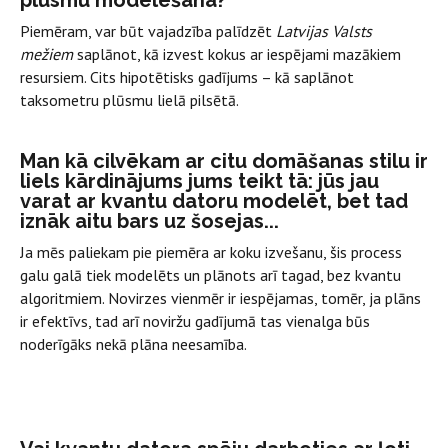
plūsmu modelēšanā?
Piemēram, var būt vajadzība palīdzēt
Latvijas Valsts
mežiem
saplānot, kā izvest kokus ar iespējami mazākiem
resursiem. Cits hipotētisks gadījums – kā saplānot
taksometru plūsmu lielā pilsētā.
Man kā cilvēkam ar citu domāšanas stilu ir
liels kārdinājums jums teikt tā: jūs jau
varat ar kvantu datoru modelēt, bet tad
iznāk aitu bars uz šosejas...
Ja mēs paliekam pie piemēra ar koku izvešanu, šis process
galu galā tiek modelēts un plānots arī tagad, bez kvantu
algoritmiem. Novirzes vienmēr ir iespējamas, tomēr, ja plāns
ir efektīvs, tad arī noviržu gadījumā tas vienalga būs
noderīgāks nekā plāna neesamība.