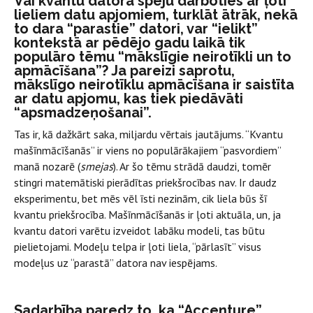
Vai kvantu datora spēju darboties ar ļoti
lieliem datu apjomiem, turklāt ātrāk, nekā
to dara “parastie” datori, var “ielikt”
kontekstā ar pēdējo gadu laikā tik
populāro tēmu “mākslīgie neirotīkli un to
apmācīšana”? Ja pareizi saprotu,
mākslīgo neirotīklu apmācīšana ir saistīta
ar datu apjomu, kas tiek piedāvāti
“apsmadzeņošanai”.
Tas ir, kā dažkārt saka, miljardu vērtais jautājums. “Kvantu
mašīnmācīšanās” ir viens no populārākajiem “pasvordiem”
manā nozarē (
smejas
). Ar šo tēmu strādā daudzi, tomēr
stingri matemātiski pierādītas priekšrocības nav. Ir daudz
eksperimentu, bet mēs vēl īsti nezinām, cik liela būs šī
kvantu priekšrocība. Mašīnmācīšanās ir ļoti aktuāla, un, ja
kvantu datori varētu izveidot labāku modeli, tas būtu
pielietojami. Modeļu telpa ir ļoti liela, “pārlasīt” visus
modeļus uz “parastā” datora nav iespējams.
Sadarbība paredz to, ka “Accenture”