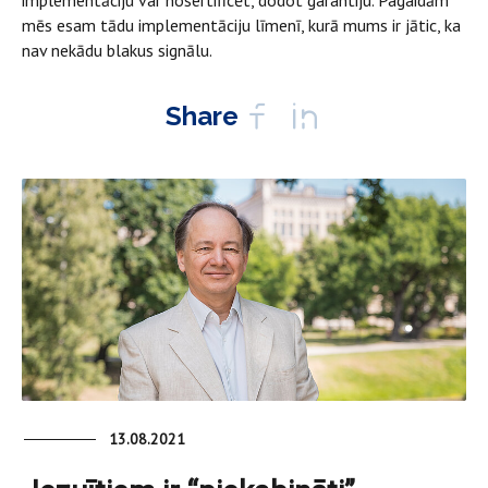
implementāciju var nosertificēt, dodot garantiju. Pagaidām
mēs esam tādu implementāciju līmenī, kurā mums ir jātic, ka
nav nekādu blakus signālu.
Share
13.08.2021