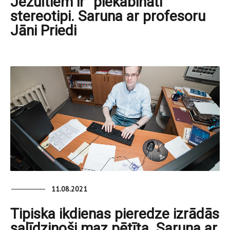
Jezuītiem ir “piekabināti”
stereotipi. Saruna ar profesoru
Jāni Priedi
11.08.2021
Tipiska ikdienas pieredze izrādās
salīdzinoši maz pētīta. Saruna ar