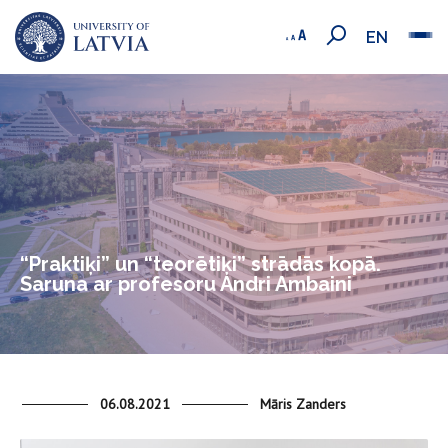
EN
“Praktiķi” un “teorētiķi” strādās kopā.
Saruna ar profesoru Andri Ambaini
06.08.2021
Māris Zanders