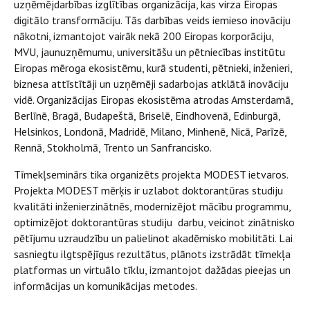
uzņēmējdarbības izglītības organizācija, kas virza Eiropas
digitālo transformāciju. Tās darbības veids iemieso inovāciju
nākotni, izmantojot vairāk nekā 200 Eiropas korporāciju,
MVU, jaunuzņēmumu, universitāšu un pētniecības institūtu
Eiropas mēroga ekosistēmu, kurā studenti, pētnieki, inženieri,
biznesa attīstītāji un uzņēmēji sadarbojas atklātā inovāciju
vidē. Organizācijas Eiropas ekosistēma atrodas Amsterdamā,
Berlīnē, Bragā, Budapeštā, Briselē, Eindhovenā, Edinburgā,
Helsinkos, Londonā, Madridē, Milano, Minhenē, Nicā, Parīzē,
Rennā, Stokholmā, Trento un Sanfrancisko.
Tīmekļseminārs tika organizēts projekta MODEST ietvaros.
Projekta MODEST mērķis ir uzlabot doktorantūras studiju
kvalitāti inženierzinātnēs, modernizējot mācību programmu,
optimizējot doktorantūras studiju darbu, veicinot zinātnisko
pētījumu uzraudzību un palielinot akadēmisko mobilitāti. Lai
sasniegtu ilgtspējīgus rezultātus, plānots izstrādāt tīmekļa
platformas un virtuālo tīklu, izmantojot dažādas pieejas un
informācijas un komunikācijas metodes.