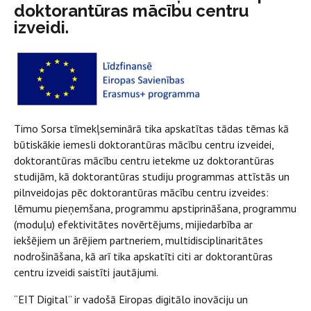
doktorantūras mācību centru
izveidi.
Timo Sorsa tīmekļseminārā tika apskatītas tādas tēmas kā
būtiskākie iemesli doktorantūras mācību centru izveidei,
doktorantūras mācību centru ietekme uz doktorantūras
studijām, kā doktorantūras studiju programmas attīstās un
pilnveidojas pēc doktorantūras mācību centru izveides:
lēmumu pieņemšana, programmu apstiprināšana, programmu
(moduļu) efektivitātes novērtējums, mijiedarbība ar
iekšējiem un ārējiem partneriem, multidisciplinaritātes
nodrošināšana, kā arī tika apskatīti citi ar doktorantūras
centru izveidi saistīti jautājumi.
“EIT Digital” ir vadošā Eiropas digitālo inovāciju un