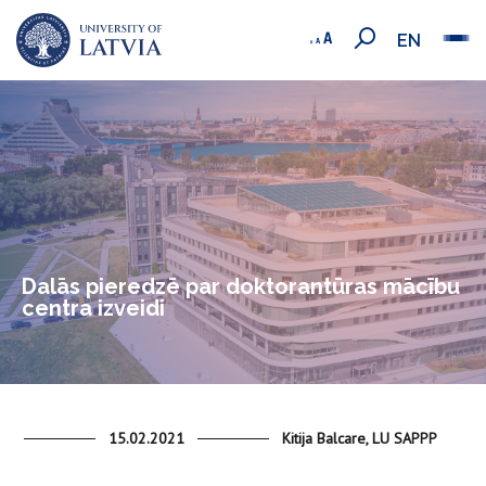
EN
Dalās pieredzē par doktorantūras mācību
centra izveidi
15.02.2021
Kitija Balcare, LU SAPPP