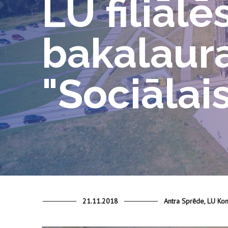
LU filiālē
bakalaur
"Sociālai
21.11.2018
Antra Sprēde, LU Kom