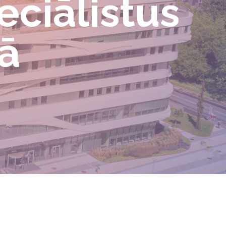
eciālistus
ā