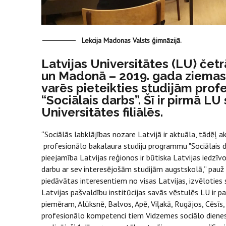
Lekcija Madonas Valsts ģimnāzijā.
Latvijas Universitātes (LU) četrā
un Madonā – 2019. gada ziemas
varēs pieteikties studijām pro
“Sociālais darbs”. Šī ir pirmā L
Universitātes filiālēs.
“Sociālās labklājības nozare Latvijā ir aktuāla, tādēļ a
profesionālo bakalaura studiju programmu "Sociālais dar
pieejamība Latvijas reģionos ir būtiska Latvijas iedzīv
darbu ar sev interesējošām studijām augstskolā,” pauž 
piedāvātas interesentiem no visas Latvijas, izvēloties 
Latvijas pašvaldību institūcijas savās vēstulēs LU ir 
piemēram, Alūksnē, Balvos, Apē, Viļakā, Rugājos, Cēsī
profesionālo kompetenci tiem Vidzemes sociālo dienest