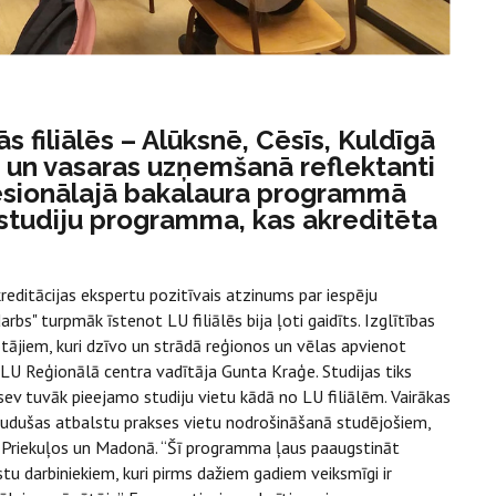
s filiālēs – Alūksnē, Cēsīs, Kuldīgā
 un vasaras uzņemšanā reflektanti
fesionālajā bakalaura programmā
U studiju programma, kas akreditēta
kreditācijas ekspertu pozitīvais atzinums par iespēju
bs" turpmāk īstenot LU filiālēs bija ļoti gaidīts. Izglītības
otājiem, kuri dzīvo un strādā reģionos un vēlas apvienot
LU Reģionālā centra vadītāja Gunta Kraģe. Studijas tiks
sev tuvāk pieejamo studiju vietu kādā no LU filiālēm. Vairākas
paudušas atbalstu prakses vietu nodrošināšanā studējošiem,
s, Priekuļos un Madonā. “Šī programma ļaus paaugstināt
u darbiniekiem, kuri pirms dažiem gadiem veiksmīgi ir