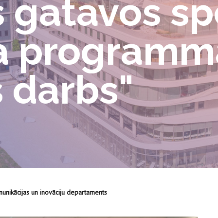
s gatavos sp
a programm
s darbs"
unikācijas un inovāciju departaments