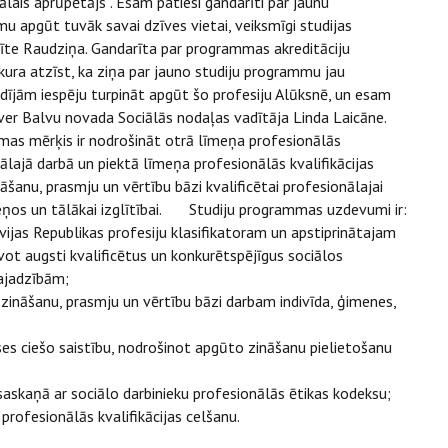
lais aprūpētājs”. Esam patiesi gandarīti par jaunu
u apgūt tuvāk savai dzīves vietai, veiksmīgi studijas
ārīte Raudziņa. Gandarīta par programmas akreditāciju
 kura atzīst, ka ziņa par jauno studiju programmu jau
aidījām iespēju turpināt apgūt šo profesiju Alūksnē, un esam
zsver Balvu novada Sociālās nodaļas vadītāja Linda Laicāne.
mas mērķis ir nodrošināt otrā līmeņa profesionālās
ālajā darbā un piektā līmeņa profesionālās kvalifikācijas
āšanu, prasmju un vērtību bāzi kvalificētai profesionālajai
eņos un tālākai izglītībai. Studiju programmas uzdevumi ir:
vijas Republikas profesiju klasifikatoram un apstiprinātajam
vot augsti kvalificētus un konkurētspējīgus sociālos
vajadzībām;
 zināšanu, prasmju un vērtību bāzi darbam indivīda, ģimenes,
kses ciešo saistību, nodrošinot apgūto zināšanu pielietošanu
askaņā ar sociālo darbinieku profesionālās ētikas kodeksu;
 profesionālās kvalifikācijas celšanu.