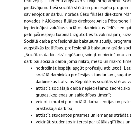
realizējuši 1. līmeņa augstāko studiju programmu “Sociā
piedāvājumu tieši sociālā sfērā un par iespēju programm
savienojot ar darbu,” norāda Cēsu filiāles direktore M
novados ir Alūksnes filiāles direktore Anita Pētersone,
iepriecinājusi vairākus sociālos darbiniekus. “Mēs sen g
pelnījuši iespēju turpināt izglītoties tuvāk mājām,” u
Sociālā darba profesionālās bakalaura studiju program
augstākās izglītības, profesionālā bakalaura grāda soci
„Sociālais darbinieks” iegūšanu, sniegt nepieciešamo zin
darbībai sociālā darba jomā mikro, mezo un makro līm
nodrošināt iespēju apgūt profesiju atbilstoši Lat
sociālā darbinieka profesijas standartam, sagata
darbiniekus Latvijas Republikas sociālās sfēras 
attīstīt sociālajā darbā nepieciešamo teorētisko
grupas, kopienas un sabiedrības līmenī;
veidot izpratni par sociālā darba teorijas un pra
praktiskajā darbībā;
attīstīt studentos prasmes un iemaņas strādāt s
veicināt studentos interesi par tālākizglītības un