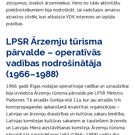
ziņojumus, izsekot ārzemniekus. Viens no tādu aktivitāšu
priekšnoteikumiem bija nodrošināt, lai vadošajos amatos
atrastos cilvēki, kuri atbalsta VDK intereses un izpilda
prasības.
LPSR Ārzemju tūrisma
pārvalde – operatīvās
vadības nodrošinātāja
(1966–1988)
1966. gadā Rīgas nodaļas operatīvajai vadībai un uzraudzībai
bija izveidota Ārzemju tūrisma pārvalde pie LPSR Ministru
Padomes. Tā atradās Gorkija ielā 11a, kur jau atradās trīs
kontrpropagandas apkarošanā iesaistītas organizācijas –
Latvijas un ārzemju draudzības un kultūras sakaru biedrība,
Latvijas komitejas kultūras sakariem ar tautiešiem ārzemēs
un Latvijas Miera aizstāvēšanas komiteja. Ārzemju tūrisma
pārvaldi tās pastāvēšanas laikā (1966–1988) vadīja divi