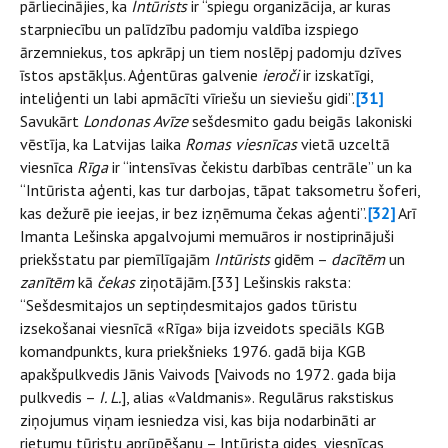
pārliecinājies, ka
Intūrists
ir “spiegu organizācija, ar kuras
starpniecību un palīdzību padomju valdība izspiego
ārzemniekus, tos apkrāpj un tiem noslēpj padomju dzīves
īstos apstākļus. Aģentūras galvenie
ieroči
ir izskatīgi,
inteliģenti un labi apmācīti vīriešu un sieviešu gidi”.
[31]
Savukārt
Londonas Avīze
sešdesmito gadu beigās lakoniski
vēstīja, ka Latvijas laika
Romas viesnīcas
vietā uzceltā
viesnīca
Rīga
ir “intensīvas čekistu darbības centrāle” un ka
“Intūrista aģenti, kas tur darbojas, tāpat taksometru šoferi,
kas dežurē pie ieejas, ir bez izņēmuma čekas aģenti”.
[32]
Arī
Imanta Lešinska apgalvojumi memuāros ir nostiprinājuši
priekšstatu par piemīlīgajām
Intūrists
gidēm –
dacītēm
un
zanītēm
kā
čekas
ziņotājām.[33] Lešinskis raksta:
“Sešdesmitajos un septiņdesmitajos gados tūristu
izsekošanai viesnīcā «Rīga» bija izveidots speciāls KGB
komandpunkts, kura priekšnieks 1976. gadā bija KGB
apakšpulkvedis Jānis Vaivods [Vaivods no 1972. gada bija
pulkvedis –
I. L.
], alias «Valdmanis». Regulārus rakstiskus
ziņojumus viņam iesniedza visi, kas bija nodarbināti ar
rietumu tūristu aprūpēšanu – Intūrista gides, viesnīcas