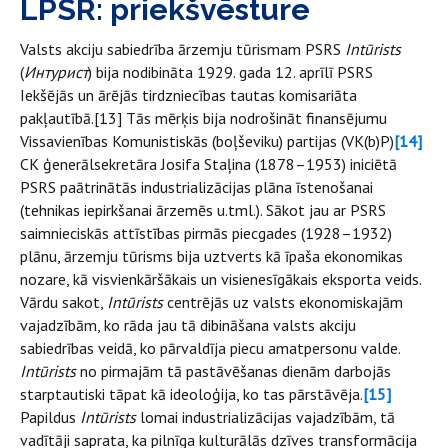
LPSR: priekšvēsture
Valsts akciju sabiedrība ārzemju tūrismam PSRS
Intūrists
(
Интурист
) bija nodibināta 1929. gada 12. aprīlī PSRS
Iekšējās un ārējās tirdzniecības tautas komisariāta
pakļautībā.[13] Tās mērķis bija nodrošināt finansējumu
Vissavienības Komunistiskās (boļševiku) partijas (VK(b)P)
[14]
CK ģenerālsekretāra Josifa Staļina (1878–1953) iniciētā
PSRS paātrinātās industrializācijas plāna īstenošanai
(tehnikas iepirkšanai ārzemēs u.tml.). Sākot jau ar PSRS
saimnieciskās attīstības pirmās piecgades (1928–1932)
plānu, ārzemju tūrisms bija uztverts kā īpaša ekonomikas
nozare, kā visvienkāršākais un visienesīgākais eksporta veids.
Vārdu sakot,
Intūrists
centrējās uz valsts ekonomiskajām
vajadzībām, ko rāda jau tā dibināšana valsts akciju
sabiedrības veidā, ko pārvaldīja piecu amatpersonu valde.
Intūrists
no pirmajām tā pastāvēšanas dienām darbojās
starptautiski tāpat kā ideoloģija, ko tas pārstāvēja.
[15]
Papildus
Intūrists
lomai industrializācijas vajadzībām, tā
vadītāji saprata, ka pilnīga kulturālās dzīves transformācija