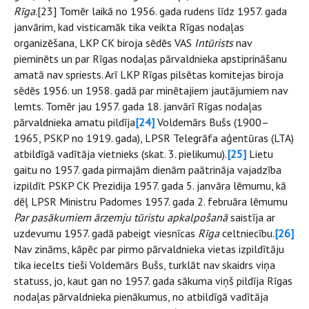
Rīga
.[23] Tomēr laikā no 1956. gada rudens līdz 1957. gada
janvārim, kad visticamāk tika veikta Rīgas nodaļas
organizēšana, LKP CK biroja sēdēs VAS
Intūrists
nav
pieminēts un par Rīgas nodaļas pārvaldnieka apstiprināšanu
amatā nav spriests. Arī LKP Rīgas pilsētas komitejas biroja
sēdēs 1956. un 1958. gadā par minētajiem jautājumiem nav
lemts. Tomēr jau 1957. gada 18. janvārī Rīgas nodaļas
pārvaldnieka amatu pildīja
[24]
Voldemārs Bušs (1900–
1965, PSKP no 1919. gada), LPSR Telegrāfa aģentūras (LTA)
atbildīgā vadītāja vietnieks (skat. 3. pielikumu).
[25]
Lietu
gaitu no 1957. gada pirmajām dienām paātrināja vajadzība
izpildīt PSKP CK Prezidija 1957. gada 5. janvāra lēmumu, kā
dēļ LPSR Ministru Padomes 1957. gada 2. februāra lēmumu
Par pasākumiem ārzemju tūristu apkalpošanā
saistīja ar
uzdevumu 1957. gadā pabeigt viesnīcas
Rīga
celtniecību.
[26]
Nav zināms, kāpēc par pirmo pārvaldnieka vietas izpildītāju
tika iecelts tieši Voldemārs Bušs, turklāt nav skaidrs viņa
statuss, jo, kaut gan no 1957. gada sākuma viņš pildīja Rīgas
nodaļas pārvaldnieka pienākumus, no atbildīgā vadītāja