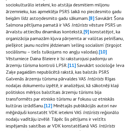
sociokulturālo ietekmi, ko atstāja desmitiem miljonu
ārzemnieku, kas apmeklēja PSRS laikā no piecdesmito gadu
beigām līdz astoņdesmito gadu sākumam.
[8]
Savukārt Šona
Salmona pētījuma pamatā ir VAS
Intūrists
vēsture PSRS un
ārvalstu attiecību dinamikas kontekstā,
[9]
konstatējot, ka
organizācija pamazām kļuva pārņemta ar valūtas pelnīšanu,
piešķirot jaunu nozīmi jēdzienam ‘selling socialism’ (tirgojot
sociālismu – tiešs tulkojums no angļu valodas).
[10]
Vēsturniece Daina Bleiere ir īsi raksturojusi padomju un
ārzemju tūrisma kontroli LPSR.
[11]
Savukārt socioloģe Ieva
Zaķe pagaidām nepublicētā rakstā, kas balstās PSRS
Galvenās ārzemju tūrisma pārvaldes VAS
Intūrists
Rīgas
nodaļas dokumentu izpētē, ir analizējusi, kā sākotnēji klaji
politiskos mērķos balstītais ārzemju tūrisms bija
transformēts par etnisko tūrismu ar fokusu uz etniskās
kultūras izrādīšanu.
[12]
Minētajās publikācijās autori nav
mēģinājuši konstatēt VDK ietekmi VAS
Intūrists
reģionālo
nodaļu vadītāju izvēlē. Tāpēc šis pētījums ir veltīts
iespējamās saistības ar VDK konstatēšanā VAS
Intūrists