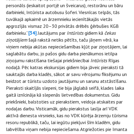
personāls (ieskaitot portjē un šveicarus), restorānu un bāru
darbinieki, Intūrista autobusu šoferi. Viesnīcas telpās, tās
tuvākajā apkaimē un ārzemnieku iecienītākajās vietās
apgrozījās vismaz 20–30 privātās drēbēs ģērbušies KGB
darbinieku.”
[34]
Jautājums par
Intūrists
gidiem kā
čekas
ziņotājiem
šajā rakstā netiks pētīts, taču jāņem vērā, ka
viņiem nebija akūtas nepieciešamības kļūt par ziņotājiem, lai
saglabātu darbu, jo pašos gidu darba pienākumos ietilpa
ziņojumu rakstīšana tiešajai priekšniecībai
Intūrists
Rīgas
nodaļā. Pēc katras ekskursijas gidiem bija jāveic pieraksti tā
sauktajās darba kladēs, sākot ar savu vērojumu fiksējumu un
beidzot ar tūristu uzdoto jautājumu un sarunu atstāstīšanu.
Pieraksti skaitījās slepeni, tie bija jāglabā seifā, klades laika
gaitā iznīcināja kā slepenās lietvedības dokumentus. Gidu
priekšnieki, balstoties uz pierakstiem, veidoja atskaites par
nodaļas darbu. Visticamāk, gidu pierakstus lasīja arī VDK
aktīvā dienesta virsnieks, kas no VDK kūrēja ārzemju tūrisma
resoru republikā, taču, lai iegūtu piekļuvi šīm kladēm, gidu
labvēlība viņam nebija nepieciešama. Atgriežoties pie Imanta