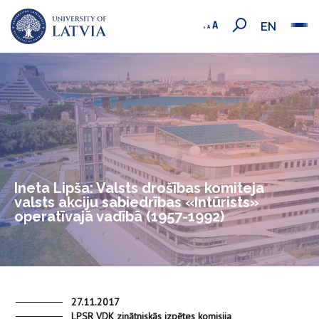
EN
Ineta Lipša: Valsts drošības komiteja
valsts akciju sabiedrības «Intūrists»
operatīvajā vadībā (1957-1992)
27.11.2017
LPSR VDK zinātniskās izpētes komisija