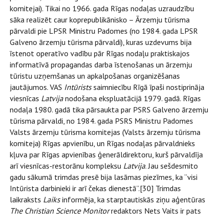
komitejai). Tikai no 1966. gada Rīgas nodaļas uzraudzību
sāka realizēt caur koprepublikānisko – Ārzemju tūrisma
pārvaldi pie LPSR Ministru Padomes (no 1984. gada LPSR
Galveno ārzemju tūrisma pārvaldi), kuras uzdevums bija
īstenot operatīvo vadību pār Rīgas nodaļu praktiskajos
informatīvā propagandas darba īstenošanas un ārzemju
tūristu uzņemšanas un apkalpošanas organizēšanas
jautājumos. VAS
Intūrists
saimniecību Rīgā īpaši nostiprināja
viesnīcas
Latvija
nodošana ekspluatācijā 1979. gadā. Rīgas
nodaļa 1980. gadā tika pārsaukta par PSRS Galveno ārzemju
tūrisma pārvaldi, no 1984. gada PSRS Ministru Padomes
Valsts ārzemju tūrisma komitejas (Valsts ārzemju tūrisma
komiteja) Rīgas apvienību, un Rīgas nodaļas pārvaldnieks
kļuva par Rīgas apvienības ģenerāldirektoru, kurš pārvaldīja
arī viesnīcas-restorānu kompleksu
Latvija
. Jau sešdesmito
gadu sākumā trimdas presē bija lasāmas piezīmes, ka “visi
Intūrista darbinieki ir arī čekas dienestā”.[30] Trimdas
laikraksts
Laiks
informēja, ka starptautiskās ziņu aģentūras
The Christian Science Monitor
redaktors Nets Vaits ir pats