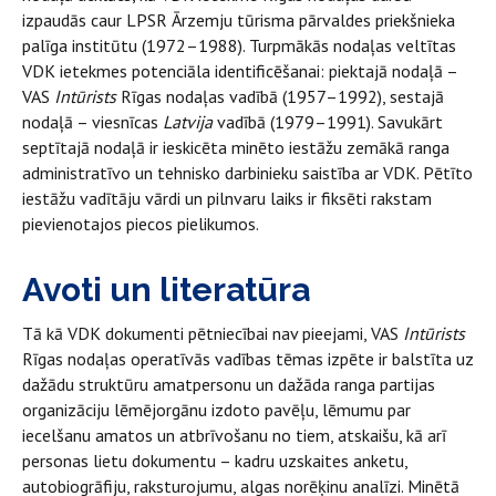
izpaudās caur LPSR Ārzemju tūrisma pārvaldes priekšnieka
palīga institūtu (1972–1988). Turpmākās nodaļas veltītas
VDK ietekmes potenciāla identificēšanai: piektajā nodaļā –
VAS
Intūrists
Rīgas nodaļas vadībā (1957–1992), sestajā
nodaļā – viesnīcas
Latvija
vadībā (1979–1991). Savukārt
septītajā nodaļā ir ieskicēta minēto iestāžu zemākā ranga
administratīvo un tehnisko darbinieku saistība ar VDK. Pētīto
iestāžu vadītāju vārdi un pilnvaru laiks ir fiksēti rakstam
pievienotajos piecos pielikumos.
Avoti un literatūra
Tā kā VDK dokumenti pētniecībai nav pieejami, VAS
Intūrists
Rīgas nodaļas operatīvās vadības tēmas izpēte ir balstīta uz
dažādu struktūru amatpersonu un dažāda ranga partijas
organizāciju lēmējorgānu izdoto pavēļu, lēmumu par
iecelšanu amatos un atbrīvošanu no tiem, atskaišu, kā arī
personas lietu dokumentu – kadru uzskaites anketu,
autobiogrāfiju, raksturojumu, algas norēķinu analīzi. Minētā