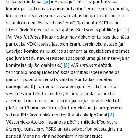
tiešā pārraudzībā”,
[3]
ir veicinājuši interesi par Latvijas
komitejas kultūras sakariem ar tautiešiem ārzemēs darbību,
ko apliecina Satversmes aizsardzības biroja Totalitārisma
seku dokumentēšanas bijušā vadītāja Induļa Zālītes un
literatūrzinātnieces Evas Eglājas-Kristsones publikācijas.[4]
Par VAS
Intūrists
Rīgas nodaļu nav dokumentu, kas liecinātu
par to, kā VDK iesaistījās, piemēram, darbinieku atlasē (arī
Latvijas komitejas kultūras sakariem ar tautiešiem ārzemēs
gadījumā tādu nav, iesaistes apstiprinājums gūts intervijā ar
komitejas bijušo darbinieku).
[5]
VAS
Intūrists
dažādu
teritoriālo nodaļu ideoloģiskās darbības izpēte pēdējos
gados ir populārs temats valstīs, kur tādas nodaļas
darbojušās.[6] Tomēr pārsvarā pētījumi veikti tūrisma
vēstures kontekstā, analizējot propagandas aspektu
ārzemju tūrismā un caur ideoloģiju cīņas prizmu skatot
plašu jautājumu spektru, sākot no ekskursiju programmu
satura līdz ārzemnieku materiālajai apkalpošanai.
[7]
Vēsturnieks Alekss Hazanovs pētījis mijiedarbību starp
ārzemju tūristiem, PSRS un tās sabiedrību pēcstaļinisma
periodā. Viens no viņa nodomiem ir rekonstruēt