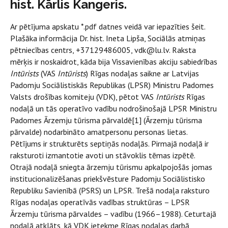
hist. Kārlis Kangeris.
Ar
pētījuma apskatu *.pdf datnes veidā var iepazīties šeit.
Plašāka informācija Dr. hist. Ineta Lipša, Sociālās atmiņas
pētniecības centrs, +37129486005,
vdk@lu.lv. Raksta
mērķis ir noskaidrot, kāda bija Vissavienības akciju sabiedrības
Intūrists
(VAS
Intūrists
) Rīgas nodaļas saikne ar Latvijas
Padomju Sociālistiskās Republikas (LPSR) Ministru Padomes
Valsts drošības komiteju (VDK), pētot VAS
Intūrists
Rīgas
nodaļā un tās operatīvo vadību nodrošinošajā LPSR Ministru
Padomes Ārzemju tūrisma pārvaldē[1] (Ārzemju tūrisma
pārvalde) nodarbināto amatpersonu personas lietas.
Pētījums ir strukturēts septiņās nodaļās. Pirmajā nodaļā ir
raksturoti izmantotie avoti un stāvoklis tēmas izpētē.
Otrajā nodaļā sniegta ārzemju tūrismu apkalpojošās jomas
institucionalizēšanas priekšvēsture Padomju Sociālistisko
Republiku Savienībā (PSRS) un LPSR. Trešā nodaļa raksturo
Rīgas nodaļas operatīvās vadības struktūras – LPSR
Ārzemju tūrisma pārvaldes – vadību (1966–1988). Ceturtajā
nodaļā atklāts, kā VDK ietekme Rīgas nodaļas darbā