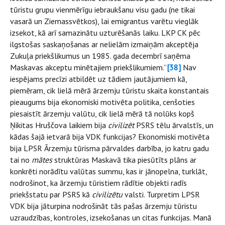
tūristu grupu vienmērīgu iebraukšanu visu gadu (ne tikai
vasarā un Ziemassvētkos), lai emigrantus varētu vieglāk
izsekot, kā arī samazinātu uzturēšanās laiku. LKP CK pēc
ilgstošas saskaņošanas ar nelielām izmaiņām akceptēja
Zukuļa priekšlikumus un 1985. gada decembrī saņēma
Maskavas akceptu minētajiem priekšlikumiem.”
[38]
Nav
iespējams precīzi atbildēt uz tādiem jautājumiem kā,
piemēram, cik lielā mērā ārzemju tūristu skaita konstantais
pieaugums bija ekonomiski motivēta politika, cenšoties
piesaistīt ārzemju valūtu, cik lielā mērā tā nolūks kopš
Ņikitas Hruščova laikiem bija
civilizēt
PSRS tēlu ārvalstīs, un
kādas šajā ietvarā bija VDK funkcijas? Ekonomiski motivēta
bija LPSR Ārzemju tūrisma pārvaldes darbība, jo katru gadu
tai no
mātes
struktūras Maskavā tika piesūtīts plāns ar
konkrēti norādītu valūtas summu, kas ir jānopelna, turklāt,
nodrošinot, ka ārzemju tūristiem rādītie objekti radīs
priekšstatu par PSRS kā
civilizētu
valsti. Turpretim LPSR
VDK bija jāturpina nodrošināt tās pašas ārzemju tūristu
uzraudzības, kontroles, izsekošanas un citas funkcijas. Manā