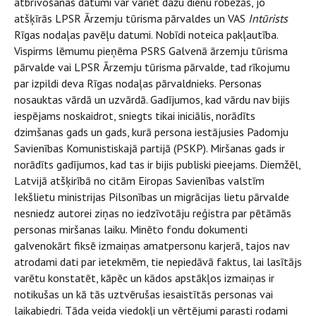
atbrīvošanas datumi var variēt dažu dienu robežās, jo
atšķīrās LPSR Ārzemju tūrisma pārvaldes un VAS
Intūrists
Rīgas nodaļas pavēļu datumi. Nobīdi noteica pakļautība.
Vispirms lēmumu pieņēma PSRS Galvenā ārzemju tūrisma
pārvalde vai LPSR Ārzemju tūrisma pārvalde, tad rīkojumu
par izpildi deva Rīgas nodaļas pārvaldnieks. Personas
nosauktas vārdā un uzvārdā. Gadījumos, kad vārdu nav bijis
iespējams noskaidrot, sniegts tikai iniciālis, norādīts
dzimšanas gads un gads, kurā persona iestājusies Padomju
Savienības Komunistiskajā partijā (PSKP). Miršanas gads ir
norādīts gadījumos, kad tas ir bijis publiski pieejams. Diemžēl,
Latvijā atšķirībā no citām Eiropas Savienības valstīm
Iekšlietu ministrijas Pilsonības un migrācijas lietu pārvalde
nesniedz autorei ziņas no iedzīvotāju reģistra par pētāmās
personas miršanas laiku. Minēto fondu dokumenti
galvenokārt fiksē izmaiņas amatpersonu karjerā, tajos nav
atrodami dati par ietekmēm, tie nepiedāvā faktus, lai lasītājs
varētu konstatēt, kāpēc un kādos apstākļos izmaiņas ir
notikušas un kā tās uztvērušas iesaistītās personas vai
laikabiedri. Tāda veida viedokļi un vērtējumi parasti rodami