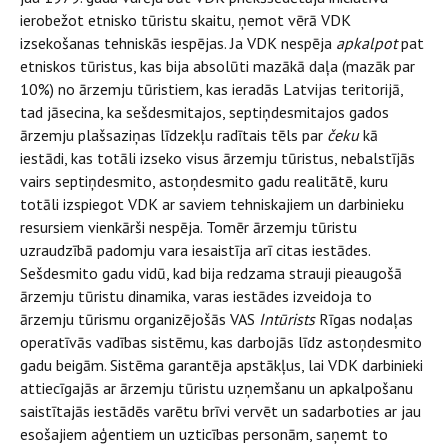
ierobežot etnisko tūristu skaitu, ņemot vērā VDK
izsekošanas tehniskās iespējas. Ja VDK nespēja
apkalpot
pat
etniskos tūristus, kas bija absolūti mazākā daļa (mazāk par
10%) no ārzemju tūristiem, kas ieradās Latvijas teritorijā,
tad jāsecina, ka sešdesmitajos, septiņdesmitajos gados
ārzemju plašsaziņas līdzekļu radītais tēls par
čeku
kā
iestādi, kas totāli izseko visus ārzemju tūristus, nebalstījās
vairs septiņdesmito, astoņdesmito gadu realitātē, kuru
totāli izspiegot VDK ar saviem tehniskajiem un darbinieku
resursiem vienkārši nespēja. Tomēr ārzemju tūristu
uzraudzībā padomju vara iesaistīja arī citas iestādes.
Sešdesmito gadu vidū, kad bija redzama strauji pieaugošā
ārzemju tūristu dinamika, varas iestādes izveidoja to
ārzemju tūrismu organizējošās VAS
Intūrists
Rīgas nodaļas
operatīvās vadības sistēmu, kas darbojās līdz astoņdesmito
gadu beigām. Sistēma garantēja apstākļus, lai VDK darbinieki
attiecīgajās ar ārzemju tūristu uzņemšanu un apkalpošanu
saistītajās iestādēs varētu brīvi vervēt un sadarboties ar jau
esošajiem aģentiem un uzticības personām, saņemt to