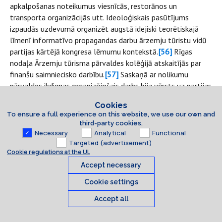
apkalpošanas noteikumus viesnīcās, restorānos un
transporta organizācijās utt. Ideoloģiskais pasūtījums
izpaudās uzdevumā organizēt augstā idejiski teorētiskajā
līmenī informatīvo propagandas darbu ārzemju tūristu vidū
partijas kārtējā kongresa lēmumu kontekstā.
[56]
Rīgas
nodaļa Ārzemju tūrisma pārvaldes kolēģijā atskaitījās par
finanšu saimniecisko darbību.
[57]
Saskaņā ar nolikumu
pārvaldes ikdienas organizējošais darbs bija vērsts uz partijas
un valdības lēmumu izpildi ārzemju tūrisma jautājumos. Tika
Cookies
veikti pasākumi, lai republikā izveidotu
Intūrists
materiāli
To ensure a full experience on this website, we use our own and
tehnisko bāzi un koordinētu ārzemju tūristus uzņemošo un
third-party cookies.
apkalpojošo organizāciju, ministriju un resoru darbību.
Necessary
Analytical
Functional
Ārzemju tūrisma pārvaldes dokumentos saistība ar VDK ir
Targeted (advertisement)
Cookie regulations at the UL
konstatējama reti, jo sarakste ar VDK ietilpa slepenajā
lietvedībā, kas nozīmē, ka adresāts pēc iepazīšanās ar
Accept necessary
dokumentu to nosūtīja atpakaļ VDK, kas savukārt to
Cookie settings
nosūtīja uz PSRS VDK Maskavā vai iznīcināja. Palikuši tikai
VDK pieminējumi vispārējās lietvedības dokumentos.
Accept all
Cookies
Piemēram, atskaitē par darbību 1968. gadā minēts, ka