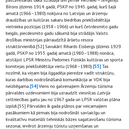
Bīrons (dzimis 1914. gadā, PSKP no 1945. gada), kurš šajā
amatā (1966–1980) nokļuva no Latvijas un ārzemju
draudzības un kultūras sakaru biedrības priekšsēdētāja
vietnieka pozīcijas (1958–1966) un kurš četrdesmito gadu
beigās, piecdesmito gadu sākumā bija strādājis Valsts
drošības ministrijas pārraudzītā ārlietu resora
struktūrvienībā.[52] Savukārt Rihards Elsbergs (dzimis 1929.
gadā, PSKP no 1953. gada) amatā (1980–1988) nonāca,
atstājot LPSR Ministru Padomes Fiziskās kultūras un sporta
komitejas priekšsēdētāja vietu (1968–1980).
[53]
Tas
nozīmē, ka viņam bija ilggadēja pieredze vadīt struktūru,
kuras darbības nodrošināšanā komunikācija ar VDK bija
neizbēgama.
[54]
Viens no galvenajiem Ārzemju tūrisma
pārvaldes uzdevumiem bija uzraudzīt viesnīcas
Latvija
celtniecības gaitu jau no 1967. gada un LPSR valūtas plāna
izpildi.[55] Pārvaldes ik gada plānos par veicamajiem
pasākumiem kā pirmais bija nodrošināt savlaicīgu un
kvalitatīvu materiāli tehniskās bāzes sagatavošanu tūrisma
sezonai, ievērot ārzemju tūristu uzņemšanas un