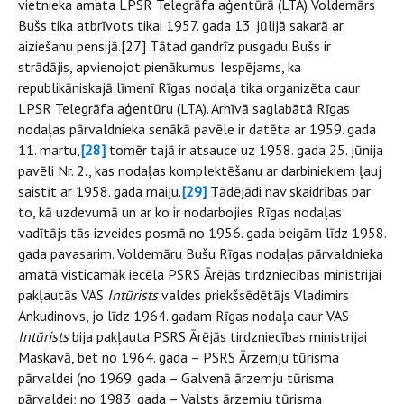
vietnieka amata LPSR Telegrāfa aģentūrā (LTA) Voldemārs
Bušs tika atbrīvots tikai 1957. gada 13. jūlijā sakarā ar
aiziešanu pensijā.[27] Tātad gandrīz pusgadu Bušs ir
strādājis, apvienojot pienākumus. Iespējams, ka
republikāniskajā līmenī Rīgas nodaļa tika organizēta caur
LPSR Telegrāfa aģentūru (LTA). Arhīvā saglabātā Rīgas
nodaļas pārvaldnieka senākā pavēle ir datēta ar 1959. gada
11. martu,
[28]
tomēr tajā ir atsauce uz 1958. gada 25. jūnija
pavēli Nr. 2., kas nodaļas komplektēšanu ar darbiniekiem ļauj
saistīt ar 1958. gada maiju.
[29]
Tādējādi nav skaidrības par
to, kā uzdevumā un ar ko ir nodarbojies Rīgas nodaļas
vadītājs tās izveides posmā no 1956. gada beigām līdz 1958.
gada pavasarim. Voldemāru Bušu Rīgas nodaļas pārvaldnieka
amatā visticamāk iecēla PSRS Ārējās tirdzniecības ministrijai
pakļautās VAS
Intūrists
valdes priekšsēdētājs Vladimirs
Ankudinovs, jo līdz 1964. gadam Rīgas nodaļa caur VAS
Intūrists
bija pakļauta PSRS Ārējās tirdzniecības ministrijai
Maskavā, bet no 1964. gada – PSRS Ārzemju tūrisma
pārvaldei (no 1969. gada – Galvenā ārzemju tūrisma
pārvaldei; no 1983. gada – Valsts ārzemju tūrisma