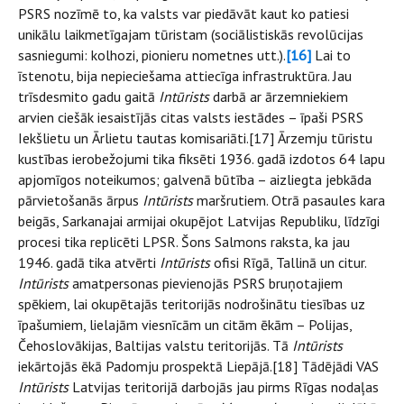
PSRS nozīmē to, ka valsts var piedāvāt kaut ko patiesi
unikālu laikmetīgajam tūristam (sociālistiskās revolūcijas
sasniegumi: kolhozi, pionieru nometnes utt.).
[16]
Lai to
īstenotu, bija nepieciešama attiecīga infrastruktūra. Jau
trīsdesmito gadu gaitā
Intūrists
darbā ar ārzemniekiem
arvien ciešāk iesaistījās citas valsts iestādes – īpaši PSRS
Iekšlietu un Ārlietu tautas komisariāti.[17] Ārzemju tūristu
kustības ierobežojumi tika fiksēti 1936. gadā izdotos 64 lapu
apjomīgos noteikumos; galvenā būtība – aizliegta jebkāda
pārvietošanās ārpus
Intūrists
maršrutiem. Otrā pasaules kara
beigās, Sarkanajai armijai okupējot Latvijas Republiku, līdzīgi
procesi tika replicēti LPSR. Šons Salmons raksta, ka jau
1946. gadā tika atvērti
Intūrists
ofisi Rīgā, Tallinā un citur.
Intūrists
amatpersonas pievienojās PSRS bruņotajiem
spēkiem, lai okupētajās teritorijās nodrošinātu tiesības uz
īpašumiem, lielajām viesnīcām un citām ēkām – Polijas,
Čehoslovākijas, Baltijas valstu teritorijās. Tā
Intūrists
iekārtojās ēkā Padomju prospektā Liepājā.[18] Tādējādi VAS
Intūrists
Latvijas teritorijā darbojās jau pirms Rīgas nodaļas