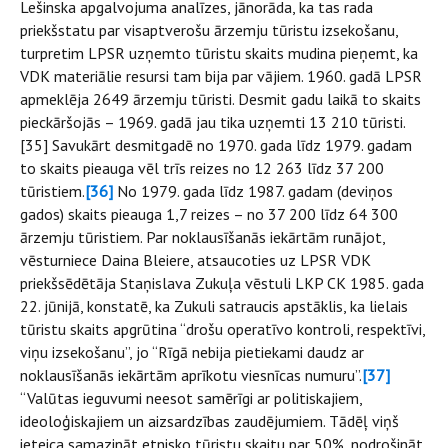
Lešinska apgalvojuma analīzes, jānorāda, ka tas rada
priekšstatu par visaptverošu ārzemju tūristu izsekošanu,
turpretim LPSR uzņemto tūristu skaits mudina pieņemt, ka
VDK materiālie resursi tam bija par vājiem. 1960. gadā LPSR
apmeklēja 2649 ārzemju tūristi. Desmit gadu laikā to skaits
pieckāršojās – 1969. gadā jau tika uzņemti 13 210 tūristi.
[35] Savukārt desmitgadē no 1970. gada līdz 1979. gadam
to skaits pieauga vēl trīs reizes no 12 263 līdz 37 200
tūristiem.
[36]
No 1979. gada līdz 1987. gadam (deviņos
gados) skaits pieauga 1,7 reizes – no 37 200 līdz 64 300
ārzemju tūristiem. Par noklausīšanās iekārtām runājot,
vēsturniece Daina Bleiere, atsaucoties uz LPSR VDK
priekšsēdētāja Staņislava Zukuļa vēstuli LKP CK 1985. gada
22. jūnijā, konstatē, ka Zukuli satraucis apstāklis, ka lielais
tūristu skaits apgrūtina “drošu operatīvo kontroli, respektīvi,
viņu izsekošanu”, jo “Rīgā nebija pietiekami daudz ar
noklausīšanās iekārtām aprīkotu viesnīcas numuru”.
[37]
“Valūtas ieguvumi neesot samērīgi ar politiskajiem,
ideoloģiskajiem un aizsardzības zaudējumiem. Tādēļ viņš
ieteica samazināt etnisko tūristu skaitu par 50%, nodrošināt