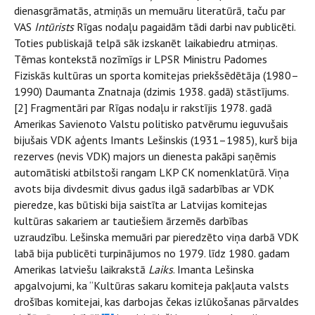
dienasgrāmatās, atmiņās un memuāru literatūrā, taču par
VAS
Intūrists
Rīgas nodaļu pagaidām tādi darbi nav publicēti.
Toties publiskajā telpā sāk izskanēt laikabiedru atmiņas.
Tēmas kontekstā nozīmīgs ir LPSR Ministru Padomes
Fiziskās kultūras un sporta komitejas priekšsēdētāja (1980–
1990) Daumanta Znatnaja (dzimis 1938. gadā) stāstījums.
[2] Fragmentāri par Rīgas nodaļu ir rakstījis 1978. gadā
Amerikas Savienoto Valstu politisko patvērumu ieguvušais
bijušais VDK aģents Imants Lešinskis (1931–1985), kurš bija
rezerves (nevis VDK) majors un dienesta pakāpi saņēmis
automātiski atbilstoši rangam LKP CK nomenklatūrā. Viņa
avots bija divdesmit divus gadus ilgā sadarbības ar VDK
pieredze, kas būtiski bija saistīta ar Latvijas komitejas
kultūras sakariem ar tautiešiem ārzemēs darbības
uzraudzību. Lešinska memuāri par pieredzēto viņa darbā VDK
labā bija publicēti turpinājumos no 1979. līdz 1980. gadam
Amerikas latviešu laikrakstā
Laiks
. Imanta Lešinska
apgalvojumi, ka “Kultūras sakaru komiteja pakļauta valsts
drošības komitejai, kas darbojas čekas izlūkošanas pārvaldes