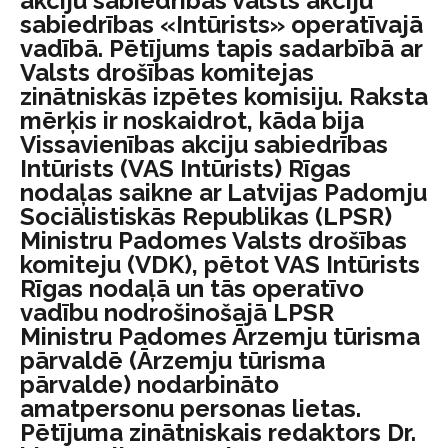
akciju sabiedrības valsts akciju
sabiedrības «Intūrists» operatīvajā
vadībā. Pētījums tapis sadarbībā ar
Valsts drošības komitejas
zinātniskās izpētes komisiju. Raksta
mērķis ir noskaidrot, kāda bija
Vissavienības akciju sabiedrības
Intūrists (VAS Intūrists) Rīgas
nodaļas saikne ar Latvijas Padomju
Sociālistiskās Republikas (LPSR)
Ministru Padomes Valsts drošības
komiteju (VDK), pētot VAS Intūrists
Rīgas nodaļā un tās operatīvo
vadību nodrošinošajā LPSR
Ministru Padomes Ārzemju tūrisma
pārvaldē (Ārzemju tūrisma
pārvalde) nodarbināto
amatpersonu personas lietas.
Pētījuma zinātniskais redaktors Dr.