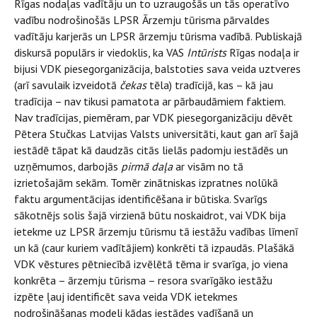
Rīgas nodaļas vadītāju un to uzraugošās un tās operatīvo
vadību nodrošinošās LPSR Ārzemju tūrisma pārvaldes
vadītāju karjerās un LPSR ārzemju tūrisma vadībā. Publiskajā
diskursā populārs ir viedoklis, ka VAS
Intūrists
Rīgas nodaļa ir
bijusi VDK piesegorganizācija, balstoties sava veida uztveres
(arī savulaik izveidotā
čekas
tēla) tradīcijā, kas – kā jau
tradīcija – nav tikusi pamatota ar pārbaudāmiem faktiem.
Nav tradīcijas, piemēram, par VDK piesegorganizāciju dēvēt
Pētera Stučkas Latvijas Valsts universitāti, kaut gan arī šajā
iestādē tāpat kā daudzās citās lielās padomju iestādēs un
uzņēmumos, darbojās
pirmā daļa
ar visām no tā
izrietošajām sekām. Tomēr zinātniskas izpratnes nolūkā
faktu argumentācijas identificēšana ir būtiska. Svarīgs
sākotnējs solis šajā virzienā būtu noskaidrot, vai VDK bija
ietekme uz LPSR ārzemju tūrismu tā iestāžu vadības līmenī
un kā (caur kuriem vadītājiem) konkrēti tā izpaudās. Plašākā
VDK vēstures pētniecībā izvēlētā tēma ir svarīga, jo viena
konkrēta – ārzemju tūrisma – resora svarīgāko iestāžu
izpēte ļauj identificēt sava veida VDK ietekmes
nodrošināšanas modeli kādas iestādes vadīšanā un