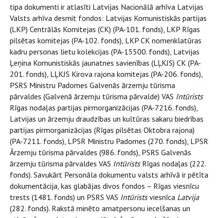
tipa dokumenti ir atlasīti Latvijas Nacionālā arhīva Latvijas
Valsts arhīva desmit fondos: Latvijas Komunistiskās partijas
(LKP) Centrālās Komitejas (CK) (PA-101. fonds), LKP Rīgas
pilsētas komitejas (PA-102. fonds), LKP CK nomenklatūras
kadru personas lietu kolekcijas (PA-15500. fonds), Latvijas
Ļeņina Komunistiskās jaunatnes savienības (LĻKJS) CK (PA-
201. fonds), LĻKJS Kirova rajona komitejas (PA-206. fonds),
PSRS Ministru Padomes Galvenās ārzemju tūrisma
pārvaldes (Galvenā ārzemju tūrisma pārvalde) VAS
Intūrists
Rīgas nodaļas partijas pirmorganizācijas (PA-7216. fonds),
Latvijas un ārzemju draudzības un kultūras sakaru biedrības
partijas pirmorganizācijas (Rīgas pilsētas Oktobra rajona)
(PA-7211. fonds), LPSR Ministru Padomes (270. fonds), LPSR
Ārzemju tūrisma pārvaldes (986. fonds), PSRS Galvenās
ārzemju tūrisma pārvaldes VAS
Intūrists
Rīgas nodaļas (222.
fonds). Savukārt Personāla dokumentu valsts arhīvā ir pētīta
dokumentācija, kas glabājas divos fondos – Rīgas viesnīcu
trests (1481. fonds) un PSRS VAS
Intūrists
viesnīca
Latvija
(282. fonds). Rakstā minēto amatpersonu iecelšanas un