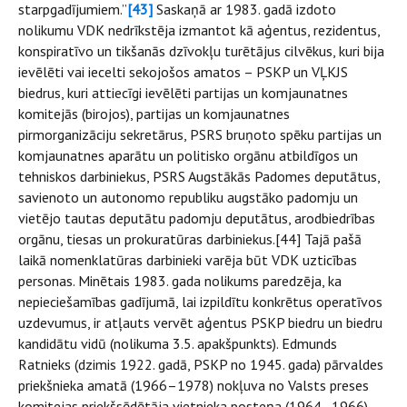
starpgadījumiem.”
[43]
Saskaņā ar 1983. gadā izdoto
nolikumu VDK nedrīkstēja izmantot kā aģentus, rezidentus,
konspiratīvo un tikšanās dzīvokļu turētājus cilvēkus, kuri bija
ievēlēti vai iecelti sekojošos amatos – PSKP un VĻKJS
biedrus, kuri attiecīgi ievēlēti partijas un komjaunatnes
komitejās (birojos), partijas un komjaunatnes
pirmorganizāciju sekretārus, PSRS bruņoto spēku partijas un
komjaunatnes aparātu un politisko orgānu atbildīgos un
tehniskos darbiniekus, PSRS Augstākās Padomes deputātus,
savienoto un autonomo republiku augstāko padomju un
vietējo tautas deputātu padomju deputātus, arodbiedrības
orgānu, tiesas un prokuratūras darbiniekus.[44] Tajā pašā
laikā nomenklatūras darbinieki varēja būt VDK uzticības
personas. Minētais 1983. gada nolikums paredzēja, ka
nepieciešamības gadījumā, lai izpildītu konkrētus operatīvos
uzdevumus, ir atļauts vervēt aģentus PSKP biedru un biedru
kandidātu vidū (nolikuma 3.5. apakšpunkts). Edmunds
Ratnieks (dzimis 1922. gadā, PSKP no 1945. gada) pārvaldes
priekšnieka amatā (1966–1978) nokļuva no Valsts preses
komitejas priekšsēdētāja vietnieka posteņa (1964–1966).