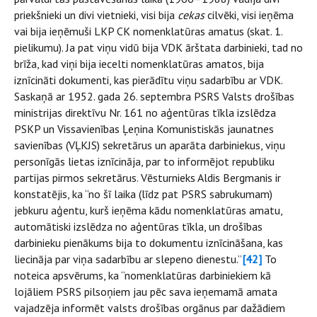
priekšnieki un divi vietnieki, visi bija
cekas
cilvēki, visi ieņēma
vai bija ieņēmuši LKP CK nomenklatūras amatus (skat. 1.
pielikumu). Ja pat viņu vidū bija VDK ārštata darbinieki, tad no
brīža, kad viņi bija iecelti nomenklatūras amatos, bija
iznīcināti dokumenti, kas pierādītu viņu sadarbību ar VDK.
Saskaņā ar 1952. gada 26. septembra PSRS Valsts drošības
ministrijas direktīvu Nr. 161 no aģentūras tīkla izslēdza
PSKP un Vissavienības Ļeņina Komunistiskās jaunatnes
savienības (VĻKJS) sekretārus un aparāta darbiniekus, viņu
personīgās lietas iznīcināja, par to informējot republiku
partijas pirmos sekretārus. Vēsturnieks Aldis Bergmanis ir
konstatējis, ka “no šī laika (līdz pat PSRS sabrukumam)
jebkuru aģentu, kurš ieņēma kādu nomenklatūras amatu,
automātiski izslēdza no aģentūras tīkla, un drošības
darbinieku pienākums bija to dokumentu iznīcināšana, kas
liecināja par viņa sadarbību ar slepeno dienestu.”
[42]
To
noteica apsvērums, ka “nomenklatūras darbiniekiem kā
lojāliem PSRS pilsoņiem jau pēc sava ieņemamā amata
vajadzēja informēt valsts drošības orgānus par dažādiem