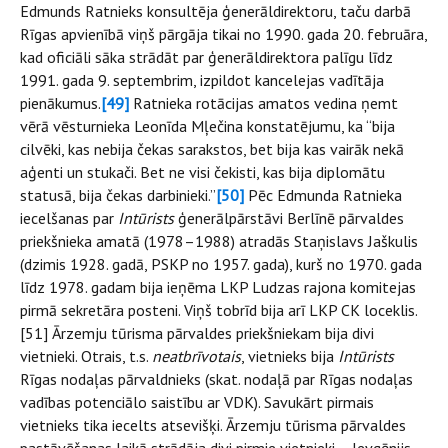
Edmunds Ratnieks konsultēja ģenerāldirektoru, taču darbā
Rīgas apvienībā viņš pārgāja tikai no 1990. gada 20. februāra,
kad oficiāli sāka strādāt par ģenerāldirektora palīgu līdz
1991. gada 9. septembrim, izpildot kancelejas vadītāja
pienākumus.
[49]
Ratnieka rotācijas amatos vedina ņemt
vērā vēsturnieka Leonīda Mļečina konstatējumu, ka “bija
cilvēki, kas nebija čekas sarakstos, bet bija kas vairāk nekā
aģenti un stukači. Bet ne visi čekisti, kas bija diplomātu
statusā, bija čekas darbinieki.”
[50]
Pēc Edmunda Ratnieka
iecelšanas par
Intūrists
ģenerālpārstāvi Berlīnē pārvaldes
priekšnieka amatā (1978–1988) atradās Staņislavs Jaškulis
(dzimis 1928. gadā, PSKP no 1957. gada), kurš no 1970. gada
līdz 1978. gadam bija ieņēma LKP Ludzas rajona komitejas
pirmā sekretāra posteni. Viņš tobrīd bija arī LKP CK loceklis.
[51] Ārzemju tūrisma pārvaldes priekšniekam bija divi
vietnieki. Otrais, t.s.
neatbrīvotais
, vietnieks bija
Intūrists
Rīgas nodaļas pārvaldnieks (skat. nodaļā par Rīgas nodaļas
vadības potenciālo saistību ar VDK). Savukārt pirmais
vietnieks tika iecelts atsevišķi. Ārzemju tūrisma pārvaldes
pastāvēšanas laikā strādāja divi pirmie vietnieki – Jevgēnijs