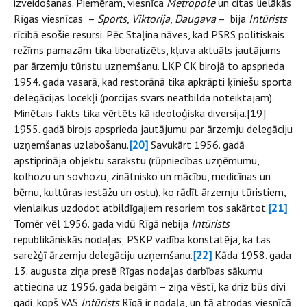
izveidošanas. Piemēram, viesnīca
Metropole
un citas lielākās
Rīgas viesnīcas –
Sports
,
Viktorija
,
Daugava
– bija
Intūrists
rīcībā esošie resursi. Pēc Staļina nāves, kad PSRS politiskais
režīms pamazām tika liberalizēts, kļuva aktuāls jautājums
par ārzemju tūristu uzņemšanu. LKP CK birojā to apsprieda
1954. gada vasarā, kad restorānā tika apkrāpti ķīniešu sporta
delegācijas locekļi (porcijas svars neatbilda noteiktajam).
Minētais fakts tika vērtēts kā ideoloģiska diversija.[19]
1955. gadā birojs apsprieda jautājumu par ārzemju delegāciju
uzņemšanas uzlabošanu.
[20]
Savukārt 1956. gadā
apstiprināja objektu sarakstu (rūpniecības uzņēmumu,
kolhozu un sovhozu, zinātnisko un mācību, medicīnas un
bērnu, kultūras iestāžu un ostu), ko rādīt ārzemju tūristiem,
vienlaikus uzdodot atbildīgajiem resoriem tos sakārtot.
[21]
Tomēr vēl 1956. gada vidū Rīgā nebija
Intūrists
republikāniskās nodaļas; PSKP vadība konstatēja, ka tas
sarežģī ārzemju delegāciju uzņemšanu.
[22]
Kāda 1958. gada
13. augusta ziņa presē Rīgas nodaļas darbības sākumu
attiecina uz 1956. gada beigām – ziņa vēstī, ka drīz būs divi
gadi, kopš VAS
Intūrists
Rīgā ir nodaļa, un tā atrodas viesnīcā