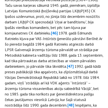
Taču savas karjeras sākumā 1945. gadā, piemēram, izpildīja
Latvijas Komunistiskā (boļševiku) partijas LK(b)P[45] CK
īpašos uzdevumus, proti, no jūnija līdz decembrim nosūtīts
darbam LK(b)P CK specnodaļā “cīņai ar bandītismu”, bija
īpašās vienības komandieris, bet pēc tam kļuva par
komjaunatnes CK darbinieku.
[46]
1978. gadā Edmunds
Ratnieks kļuva par VAS
Intūrists
ģenerālo pārstāvi Berlīnē. Ar
šo pieredzi bagāžā 1984. gadā Ratnieks atgriezās darbā
LPSR Galvenajā ārzemju tūrisma pārvaldē un strādāja par
Metodiskā kabineta vadītāju līdz 1988. gada 13. septembrim,
kad tika pārtrauktas darba attiecības ar visiem pārvaldes
darbiniekiem, jo pārvalde tika likvidēta.
[47]
1992. gadā kādā
preses publikācijā tika apgalvots, ka
diplomātiskajā
darbā
Vācijas Demokrātiskajā Republikā laikā no 1978. līdz 1984.
gadam, viņš “strādājis arī kā VDK aģents “Intūristā” –
ārzemju tūrisma vissavienības akciju sabiedrībā Vācijā”, bet
no 1985. gada tika norīkots par ģenerāldirektora palīgu
čekas jautājumos viesnīcā
Latvija
, kur šajā statusā
nostrādāja līdz 1990. gada decembrim.
[48]
Iespējams, ka