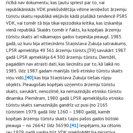
rīcībā nav dokumentu, kas ļautu spriest par to, vai
republikāniskās VDK priekšsēdētāja vēlme ierobežot ārzemju
tūristu skaitu republikā iekļāvās kādā plašākā tendencē PSRS
VDK, vai tomēr tā bija tikai epizodiska kritika, kas izskanēja
vienā republikā. Skaidrs tomēr ir fakts, ka kopējais ārzemju
tūristu skaits arī nākamajos gados turpināja pieaugt. 1985.
gadā, uz kuru bija attiecināms Staņislava Zukuļa satraukums,
LPSR apmeklēja 49 361 ārzemju tūrists,[39] savukārt 1987.
gadā LPSR apmeklēja 64 300 ārzemju tūristu. Diemžēl,
pagaidām nav atrasti dati, kas liecinātu par to, kā laikā no
1985. līdz 1987. gadam mainījās tieši etnisko tūristu skaits
viņu vidū,
[40]
kas bija Staņislava Zukuļa tiešais rūpju
objekts. Pieaugošais kopējais uzņemto ārzemju tūristu
skaits, savukārt, nenozīmē, ka nemazinājās etnisko tūristu
dinamika. Piemēram, 1980. gadā LPSR apmeklējušo etnisko
tūristu skaits samazinājās gandrīz uz pusi (no 2165
tūristiem 1979. gadā līdz 1260 – 1980. gadā), kamēr
kopējais ārzemju tūristu skaits tajos pašos gados būtiski
pieauga – no 26642 līdz 36590.
[41]
Iespējams, ka cēlonis
jau 1979. gadā varēja būt VDK priekšsēdētāja iniciatīva