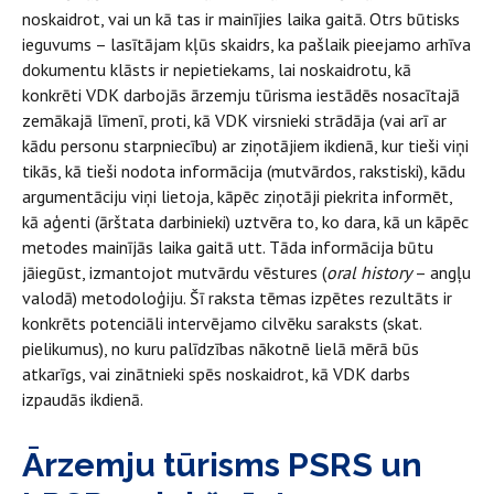
noskaidrot, vai un kā tas ir mainījies laika gaitā. Otrs būtisks
ieguvums – lasītājam kļūs skaidrs, ka pašlaik pieejamo arhīva
dokumentu klāsts ir nepietiekams, lai noskaidrotu, kā
konkrēti VDK darbojās ārzemju tūrisma iestādēs nosacītajā
zemākajā līmenī, proti, kā VDK virsnieki strādāja (vai arī ar
kādu personu starpniecību) ar ziņotājiem ikdienā, kur tieši viņi
tikās, kā tieši nodota informācija (mutvārdos, rakstiski), kādu
argumentāciju viņi lietoja, kāpēc ziņotāji piekrita informēt,
kā aģenti (ārštata darbinieki) uztvēra to, ko dara, kā un kāpēc
metodes mainījās laika gaitā utt. Tāda informācija būtu
jāiegūst, izmantojot mutvārdu vēstures (
oral history
– angļu
valodā) metodoloģiju. Šī raksta tēmas izpētes rezultāts ir
konkrēts potenciāli intervējamo cilvēku saraksts (skat.
pielikumus), no kuru palīdzības nākotnē lielā mērā būs
atkarīgs, vai zinātnieki spēs noskaidrot, kā VDK darbs
izpaudās ikdienā.
Ārzemju tūrisms PSRS un