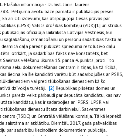
. Plašāka informācija - Dr. hist. Jānis Taurēns
788. Pētījuma avotu bāze pamatā ir publikācijas preses
 kā arī citi izdevumi, kas atspoguļoja tiesas prāvas par
publikas (LPSR) Valsts drošības komiteju (VDK)[1] un strīdus
ublikācijas oficiālajā laikrakstā Latvijas Vēstnesis, kur
tu saglabāšanu, izmantošanu un personu sadarbības fakta ar
 desmitā daļa paredz publicēt sprieduma rezolutīvo daļu
atēts, otrkārt, ja sadarbības fakts nav konstatēts, bet
 Saeimas vēlēšanu likuma 15. panta 4. punkts, proti: “to
ārisma seku dokumentēšanas centram ir ziņas, ka tā rīcībā,
kas liecina, ka šie kandidāti varētu būt sadarbojušies ar PSRS,
izlūkdienestiem vai pretizlūkošanas dienestiem kā šo
atīvā dzīvokļa turētāji. “
[2]
Republikas pilsētas domes un
nkts paredz veikt pārbaudi par deputāta kandidātu, kas nav
putāta kandidātu, kas ir sadarbojies ar “PSRS, LPSR vai
retizlūkošanas dienestu štata darbinieku”. Satversmes
centrs (TSDC) un Centrālā vēlēšanu komisija. Tā kā iepriekš
lde saistāma ar atklātību. Diemžēl, 2017. gada pašvaldības
iju par sadarbību liecinošiem dokumentiem publicēja,