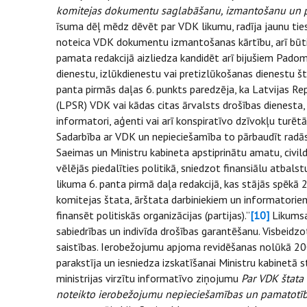
komitejas dokumentu saglabāšanu, izmantošanu un p
īsuma dēļ mēdz dēvēt par VDK likumu, radīja jaunu tie
noteica VDK dokumentu izmantošanas kārtību, arī būti
pamata redakcijā aizliedza kandidēt arī bijušiem Padom
dienestu, izlūkdienestu vai pretizlūkošanas dienestu št
panta pirmās daļas 6. punkts paredzēja, ka Latvijas Re
(LPSR) VDK vai kādas citas ārvalsts drošības dienesta, i
informatori, aģenti vai arī konspiratīvo dzīvokļu turētāj
Sadarbība ar VDK un nepieciešamība to pārbaudīt radās 
Saeimas un Ministru kabineta apstiprinātu amatu, civild
vēlējās piedalīties politikā, sniedzot finansiālu atbalst
likuma 6. panta pirmā daļa redakcijā, kas stājās spēkā 
komitejas štata, ārštata darbiniekiem un informatoriem
finansēt politiskās organizācijas (partijas).”
[10]
Likumsak
sabiedrības un indivīda drošības garantēšanu. Visbeidzot
saistības. Ierobežojumu apjoma revidēšanas nolūkā 2005
parakstīja un iesniedza izskatīšanai Ministru kabinetā 
ministrijas virzītu informatīvo ziņojumu
Par VDK štata
noteikto ierobežojumu nepieciešamības un pamatotīb