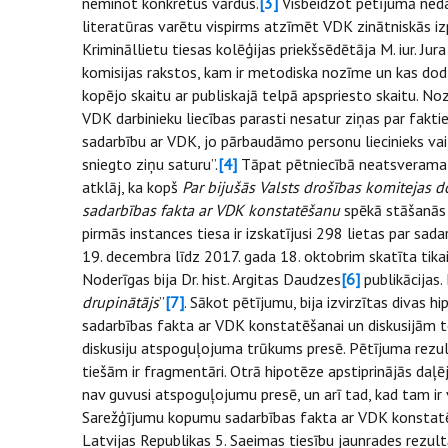
neminot konkrētus vārdus.
[3]
Visbeidzot pētījumā ned
literatūras varētu vispirms atzīmēt VDK zinātniskās iz
Krimināllietu tiesas kolēģijas priekšsēdētāja M. iur. Ju
komisijas rakstos, kam ir metodiska nozīme un kas dod
kopējo skaitu ar publiskajā telpā apspriesto skaitu. Noz
VDK darbinieku liecības parasti nesatur ziņas par fak
sadarbību ar VDK, jo pārbaudāmo personu liecinieks vai
sniegto ziņu saturu”.
[4]
Tāpat pētniecībā neatsverama ar
atklāj, ka kopš
Par bijušās Valsts drošības komiteja
sadarbības fakta ar VDK konstatēšanu
spēkā stāšanās 
pirmās instances tiesa ir izskatījusi 298 lietas par sa
19. decembra līdz 2017. gada 18. oktobrim skatīta tikai
Noderīgas bija Dr. hist. Argitas Daudzes
[6]
publikācijas
drupinātājs
”
[7]
. Sākot pētījumu, bija izvirzītas divas 
sadarbības fakta ar VDK konstatēšanai un diskusijām t
diskusiju atspoguļojuma trūkums presē. Pētījuma rezultā
tiešām ir fragmentāri. Otrā hipotēze apstiprinājās daļēj
nav guvusi atspoguļojumu presē, un arī tad, kad tam ir 
Sarežģījumu kopumu sadarbības fakta ar VDK konstatē
Latvijas Republikas 5. Saeimas tiesību jaunrades rezul