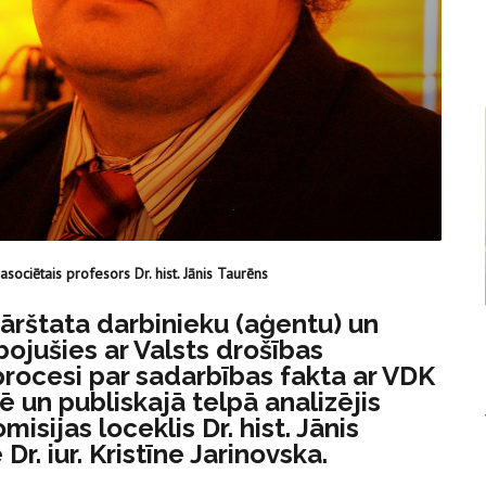
asociētais profesors Dr. hist. Jānis Taurēns
ārštata darbinieku (aģentu) un
bojušies ar Valsts drošības
 procesi par sadarbības fakta ar VDK
 un publiskajā telpā analizējis
sijas loceklis Dr. hist. Jānis
r. iur. Kristīne Jarinovska.