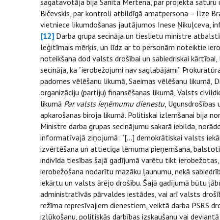
sagatavotāja bija Sanita Mertena, par projekta saturu 
Bičevskis, par kontroli atbildīgā amatpersona – Ilze Br
vietniece likumdošanas jautājumos Inese Ņikuļceva, in
[12]
Darba grupa secināja un tieslietu ministre atbalst
leģitīmais mērķis, un līdz ar to personām noteiktie ie
noteikšana dod valsts drošībai un sabiedriskai kārtībai,
secināja, ka “ierobežojumi nav saglabājami” Prokuratū
padomes vēlēšanu likumā, Saeimas vēlēšanu likumā, Di
organizāciju (partiju) finansēšanas likumā, Valsts civil
likumā
Par valsts ieņēmumu dienestu
, Ugunsdrošības 
apkarošanas biroja likumā. Politiskai izlemšanai bija no
Ministre darba grupas secinājumu sakarā iebilda, norād
informatīvajā ziņojumā: “[…] demokrātiskai valsts iekā
izvērtēšana un attiecīga lēmuma pieņemšana, balstotie
indivīda tiesības šajā gadījumā varētu tikt ierobežotas,
ierobežošana nodarītu mazāku ļaunumu, nekā sabiedrīb
iekārtu un valsts ārējo drošību. Šajā gadījumā būtu jāb
administratīvās pārvaldes iestādes, vai arī valsts droš
režīma represīvajiem dienestiem, veiktā darba PSRS drošī
izlūkošanu, politiskās darbības izskaušanu vai deviantā 