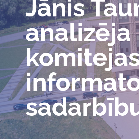
Jānis Tau
analizēja
komiteja
informator
sadarbīb