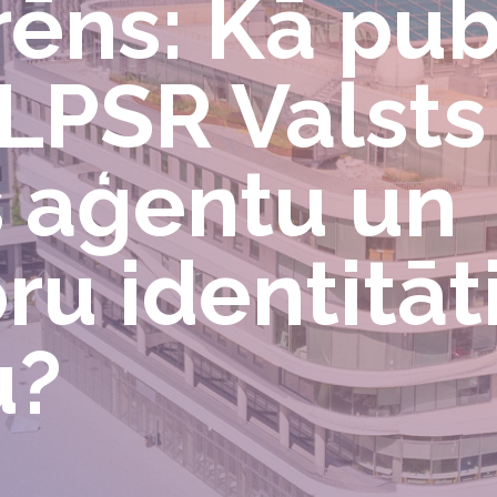
rēns: Kā pub
 LPSR Valsts
s aģentu un
u identitāti
u?