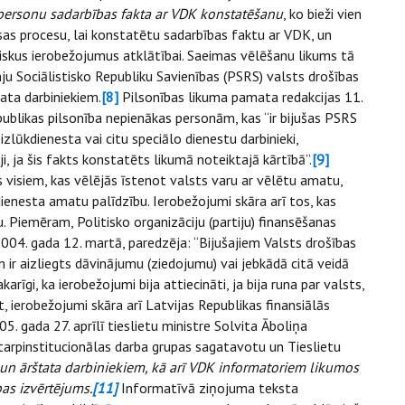
ersonu sadarbības fakta ar VDK konstatēšanu
, ko bieži vien
sas procesu, lai konstatētu sadarbības faktu ar VDK, un
skus ierobežojumus atklātībai. Saeimas vēlēšanu likums tā
ju Sociālistisko Republiku Savienības (PSRS) valsts drošības
ata darbiniekiem.
[8]
Pilsonības likuma pamata redakcijas 11.
publikas pilsonība nepienākas personām, kas “ir bijušas PSRS
zlūkdienesta vai citu speciālo dienestu darbinieki,
i, ja šis fakts konstatēts likumā noteiktajā kārtībā”.
[9]
visiem, kas vēlējās īstenot valsts varu ar vēlētu amatu,
ienesta amatu palīdzību. Ierobežojumi skāra arī tos, kas
u. Piemēram, Politisko organizāciju (partiju) finansēšanas
2004. gada 12. martā, paredzēja: “Bijušajiem Valsts drošības
 ir aizliegts dāvinājumu (ziedojumu) vai jebkādā citā veidā
arīgi, ka ierobežojumi bija attiecināti, ja bija runa par valsts,
, ierobežojumi skāra arī Latvijas Republikas finansiālās
. gada 27. aprīlī tieslietu ministre Solvita Āboliņa
starpinstitucionālas darba grupas sagatavotu un Tieslietu
 un ārštata darbiniekiem, kā arī VDK informatoriem likumos
as izvērtējums.
[11]
Informatīvā ziņojuma teksta