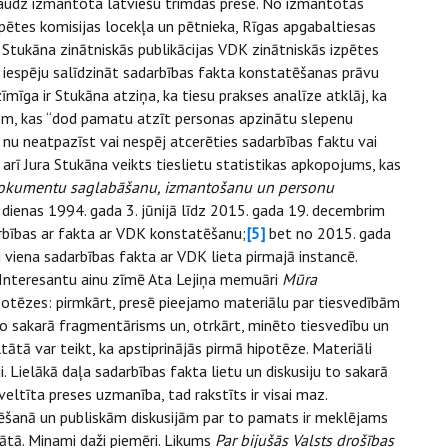
audz izmantota latviešu trimdas prese. No izmantotās
pētes komisijas locekļa un pētnieka, Rīgas apgabaltiesas
ra Stukāna zinātniskās publikācijas VDK zinātniskās izpētes
 iespēju salīdzināt sadarbības fakta konstatēšanas prāvu
īmīga ir Stukāna atziņa, ka tiesu prakses analīze atklāj, ka
tiem, kas “dod pamatu atzīt personas apzinātu slepenu
 nu neatpazīst vai nespēj atcerēties sadarbības faktu vai
ī Jura Stukāna veikts tieslietu statistikas apkopojums, kas
s dokumentu saglabāšanu, izmantošanu un personu
dienas 1994. gada 3. jūnijā līdz 2015. gada 19. decembrim
darbības ar fakta ar VDK konstatēšanu;
[5]
bet no 2015. gada
 viena sadarbības fakta ar VDK lieta pirmajā instancē.
. Interesantu ainu zīmē Ata Lejiņa memuāri
Mūra
hipotēzes: pirmkārt, presē pieejamo materiālu par tiesvedībām
o sakarā fragmentārisms un, otrkārt, minēto tiesvedību un
tā var teikt, ka apstiprinājās pirmā hipotēze. Materiāli
i. Lielākā daļa sadarbības fakta lietu un diskusiju to sakarā
veltīta preses uzmanība, tad rakstīts ir visai maz.
šanā un publiskām diskusijām par to pamats ir meklējams
tātā. Minami daži piemēri. Likums
Par bijušās Valsts drošības