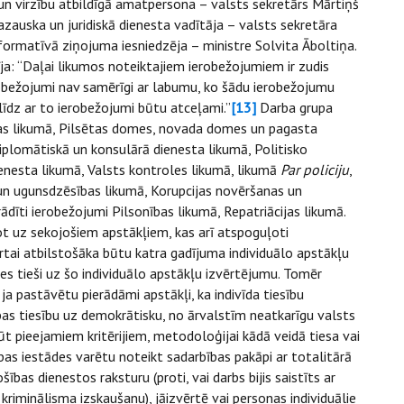
un virzību atbildīgā amatpersona – valsts sekretārs Mārtiņš
azauska un juridiskā dienesta vadītāja – valsts sekretāra
formatīvā ziņojuma iesniedzēja – ministre Solvita Āboltiņa.
īja: “Daļai likumos noteiktajiem ierobežojumiem ir zudis
robežojumi nav samērīgi ar labumu, ko šādu ierobežojumu
 līdz ar to ierobežojumi būtu atceļami.”
[13]
Darba grupa
ras likumā, Pilsētas domes, novada domes un pagasta
plomātiskā un konsulārā dienesta likumā, Politisko
dienesta likumā, Valsts kontroles likumā, likumā
Par policiju
,
un ugunsdzēsības likumā, Korupcijas novēršanas un
rādīti ierobežojumi Pilsonības likumā, Repatriācijas likumā.
ot uz sekojošiem apstākļiem, kas arī atspoguļoti
rtai atbilstošāka būtu katra gadījuma individuālo apstākļu
s tieši uz šo individuālo apstākļu izvērtējumu. Tomēr
 ja pastāvētu pierādāmi apstākļi, ka indivīda tiesību
as tiesību uz demokrātisku, no ārvalstīm neatkarīgu valsts
ūt pieejamiem kritērijiem, metodoloģijai kādā veidā tiesa vai
ības iestādes varētu noteikt sadarbības pakāpi ar totalitārā
bas dienestos raksturu (proti, vai darbs bijis saistīts ar
kriminālisma izskaušanu), jāizvērtē vai personas individuālie