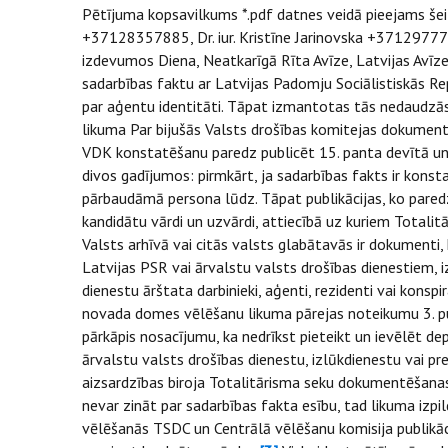
Pētījuma kopsavilkums
*.pdf datnes veidā pieejams šeit
+37128357885, Dr. iur. Kristīne Jarinovska +37129777
izdevumos Diena, Neatkarīgā Rīta Avīze, Latvijas Avīze,
sadarbības faktu ar Latvijas Padomju Sociālistiskās Re
par aģentu identitāti. Tāpat izmantotas tās nedaudzās p
likuma Par bijušās Valsts drošības komitejas dokumen
VDK konstatēšanu paredz publicēt 15. panta devītā un
divos gadījumos: pirmkārt, ja sadarbības fakts ir konst
pārbaudāmā persona lūdz. Tāpat publikācijas, ko paredz
kandidātu vārdi un uzvārdi, attiecībā uz kuriem Totalit
Valsts arhīvā vai citās valsts glabātavās ir dokumenti, 
Latvijas PSR vai ārvalstu valsts drošības dienestiem, 
dienestu ārštata darbinieki, aģenti, rezidenti vai konspir
novada domes vēlēšanu likuma pārejas noteikumu 3. pu
pārkāpis nosacījumu, ka nedrīkst pieteikt un ievēlēt de
ārvalstu valsts drošības dienestu, izlūkdienestu vai p
aizsardzības biroja Totalitārisma seku dokumentēšanas 
nevar zināt par sadarbības fakta esību, tad likuma izpi
vēlēšanās TSDC un Centrālā vēlēšanu komisija publikāc