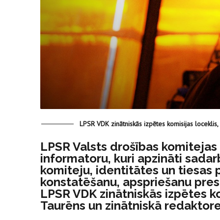
LPSR VDK zinātniskās izpētes komisijas loceklis, 
LPSR Valsts drošības komitejas 
informatoru, kuri apzināti sadar
komiteju, identitātes un tiesas
konstatēšanu, apspriešanu presē
LPSR VDK zinātniskās izpētes komi
Taurēns un zinātniskā redaktore D