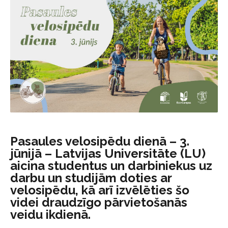
Pasaules velosipēdu dienā – 3.
jūnijā – Latvijas Universitāte (LU)
aicina studentus un darbiniekus uz
darbu un studijām doties ar
velosipēdu, kā arī izvēlēties šo
videi draudzīgo pārvietošanās
veidu ikdienā.