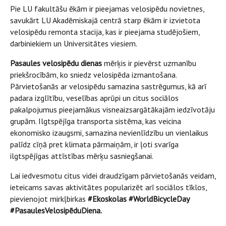
Pie LU fakultāšu ēkām ir pieejamas velosipēdu novietnes,
savukārt LU Akadēmiskajā centrā starp ēkām ir izvietota
velosipēdu remonta stacija, kas ir pieejama studējošiem,
darbiniekiem un Universitātes viesiem.
Pasaules velosipēdu dienas
mērķis ir pievērst uzmanību
priekšrocībām, ko sniedz velosipēda izmantošana.
Pārvietošanās ar velosipēdu samazina sastrēgumus, kā arī
padara izglītību, veselības aprūpi un citus sociālos
pakalpojumus pieejamākus visneaizsargātākajām iedzīvotāju
grupām. Ilgtspējīga transporta sistēma, kas veicina
ekonomisko izaugsmi, samazina nevienlīdzību un vienlaikus
palīdz cīņā pret klimata pārmaiņām, ir ļoti svarīga
ilgtspējīgas attīstības mērķu sasniegšanai.
Lai iedvesmotu citus videi draudzīgam pārvietošanās veidam,
ieteicams savas aktivitātes popularizēt arī sociālos tīklos,
pievienojot mirkļbirkas
#Ekoskolas #WorldBicycleDay
#PasaulesVelosipēduDiena.